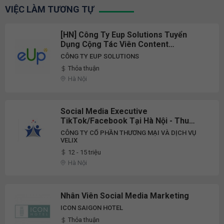
VIỆC LÀM TƯƠNG TỰ
[HN] Công Ty Eup Solutions Tuyển
Dụng Cộng Tác Viên Content
Marketing (Tiếng Nhật), Thực Tập Sinh
CÔNG TY EUP SOLUTIONS
Thiết Kế UX/UI/Social Media, Nhân Viên
Thỏa thuận
Kế Toán Thuế/IMC Planner/Affiliate
Hà Nội
Marketing/User Acquisition
Social Media Executive
TikTok/Facebook Tại Hà Nội - Thu
Nhập Tới 15 Triệu
CÔNG TY CỔ PHẦN THƯƠNG MẠI VÀ DỊCH VỤ
VELIX
12 - 15 triệu
Hà Nội
Nhân Viên Social Media Marketing
ICON SAIGON HOTEL
Thỏa thuận