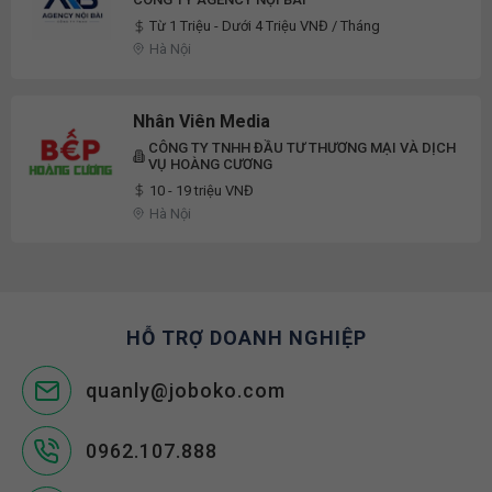
Tử/Content Marketing/Social
Từ 1 Triệu - Dưới 4 Triệu VNĐ / Tháng
Media/Vận Hành Sàn Thương Mại Điện
Hà Nội
Tử/Marketing Thương Mại Điện Tử
Full-Time 2026
Nhân Viên Media
CÔNG TY TNHH ĐẦU TƯ THƯƠNG MẠI VÀ DỊCH
VỤ HOÀNG CƯƠNG
10 - 19 triệu VNĐ
Hà Nội
HỖ TRỢ DOANH NGHIỆP
quanly@joboko.com
0962.107.888