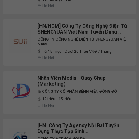
Hà Nội
[HN/HCM] Công Ty Công Nghệ Điện Tử
SHENGYUAN Việt Nam Tuyển Dụng
Chuyên Viên Sáng Tạo Nội Dung Social
CÔNG TY CÔNG NGHỆ ĐIỆN TỬ SHENGYUAN VIỆT
Media Full-Time 2026
NAM
Từ 15 Triệu - Dưới 20 Triệu VNĐ / Tháng
Hà Nội
Nhân Viên Media - Quay Chụp
(Marketing)
CÔNG TY CỔ PHẦN BỆNH VIỆN ĐÔNG ĐÔ
12 triệu - 15 triệu
Hà Nội
[HN] Công Ty Agency Nội Bài Tuyển
Dụng Thực Tập Sinh
Marketing/Thương Mại Điện
CÔNG TY AGENCY NỘI BÀI