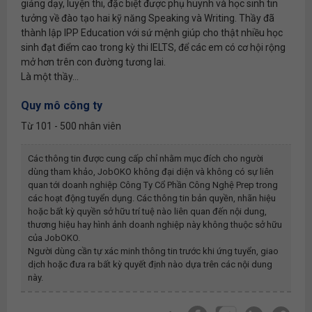
giảng dạy, luyện thi, đặc biệt được phụ huynh và học sinh tin
tưởng về đào tạo hai kỹ năng Speaking và Writing. Thầy đã
thành lập IPP Education với sứ mệnh giúp cho thật nhiều học
sinh đạt điểm cao trong kỳ thi IELTS, để các em có cơ hội rộng
mở hơn trên con đường tương lai.
Là một thầy...
Quy mô công ty
Từ 101 - 500 nhân viên
Các thông tin được cung cấp chỉ nhằm mục đích cho người
dùng tham khảo, JobOKO không đại diện và không có sự liên
quan tới doanh nghiệp
Công Ty Cổ Phần Công Nghệ Prep
trong
các hoạt động tuyển dụng. Các thông tin bản quyền, nhãn hiệu
hoặc bất kỳ quyền sở hữu trí tuệ nào liên quan đến nội dung,
thương hiệu hay hình ảnh doanh nghiệp này không thuộc sở hữu
của JobOKO.
Người dùng cần tự xác minh thông tin trước khi ứng tuyển, giao
dịch hoặc đưa ra bất kỳ quyết định nào dựa trên các nội dung
này.