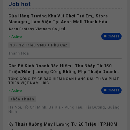
Job hot
Đào tạo
Cửa Hàng Trưởng Khu Vui Chơi Trẻ Em_ Store
Thư viện
Manager_ Làm Việc Tại Aeon Mall Thanh Hóa
Aeon Fantasy Vietnam Co.,ltd.
Thiết bị làm việc
Active
OMess
10 - 12 Triệu VND + Phụ Cấp
Thưởng
Thanh Hóa
Cán Bộ Kinh Doanh Bảo Hiểm | Thu Nhập Từ 150
Phụ cấp
Triệu/Năm | Lương Cứng Không Phụ Thuộc Doanh
Số
TỔNG CÔNG TY CP BẢO HIỂM NGÂN HÀNG ĐẦU TƯ VÀ PHÁT
Nghỉ phép
TRIỂN VIỆT NAM - BIC
Active
OMess
Bảo hiểm
Thỏa Thuận
Hà Nội, Hồ Chí Minh, Bà Rịa - Vũng Tàu, Hải Dương, Quảng
Ninh
Khám sức khỏe
Kỹ Thuật Xưởng May | Lương Từ 20 Triệu | TP.HCM
Căn tin