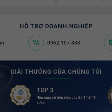
HỖ TRỢ DOANH NGHIỆP
om
0962.107.888
GIẢI THƯỞNG CỦA CHÚNG TÔI
TOP 3
Nền tảng số tiêu biểu của Bộ TT&TT
2022