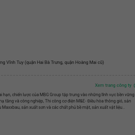
ờng Vĩnh Tuy (quận Hai Bà Trưng, quận Hoàng Mai cũ)
Xem trang công ty
i hạn, chiến lược của MBG Group tập trung vào những lĩnh vực bền vững
p hạ tầng và công nghiệp, Thi công cơ điện M&E- Điều hòa thông gió, sản
u Maxxbau, sản xuất sơn và các chất phủ bề mặt, sản xuất vật liệu...