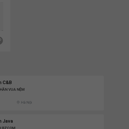
h C&B
PHẦN VUA NỆM
Hà Nội
h Java
H BZCOM