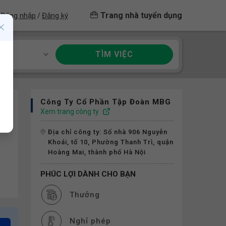
Trang nhà tuyển dụng
Đăng nhập
Đăng ký
/
TÌM VIỆC
ề
Công Ty Cổ Phần Tập Đoàn MBG
Xem trang công ty
Địa chỉ công ty: Số nhà 906 Nguyễn
Khoái, tổ 10, Phường Thanh Trì, quận
Hoàng Mai, thành phố Hà Nội
PHÚC LỢI DÀNH CHO BẠN
Thưởng
Nghỉ phép