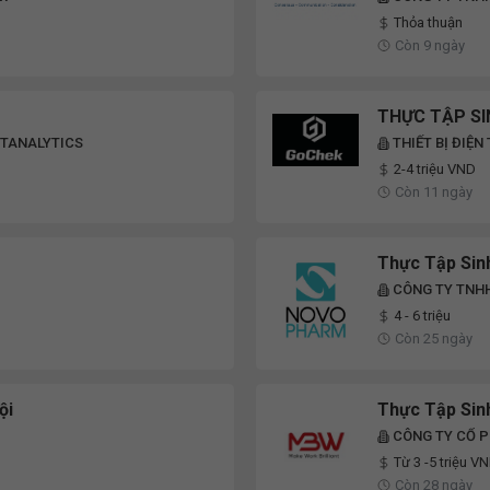
Thỏa thuận
Còn 9 ngày
THỰC TẬP SI
ETANALYTICS
THIẾT BỊ ĐIỆN
2-4 triệu VND
Còn 11 ngày
Thực Tập Sin
CÔNG TY TNH
4 - 6 triệu
Còn 25 ngày
ội
Thực Tập Sinh
CÔNG TY CỔ 
Từ 3 -5 triệu V
Còn 28 ngày