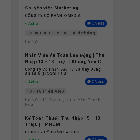
Chuyên viên Marketing
CÔNG TY CỔ PHẦN X-MEDIA
Active
OMess
12.000.000 - 16.000.000đ/tháng
Hà Nội
Nhân Viên An Toàn Lao Động | Thu
Nhập 13 - 18 Triệu | Không Yêu Cầu
Kinh Nghiệm
Công Ty Cổ Phần Đầu Tư Và Xây Dựng
Số 18.3 (LICOGI 18.3)
Active
OMess
13 - 18 triệu VND
Hà Nội, Hải Dương, Hưng Yên, Thanh
Hóa
Kế Toán Thuế | Thu Nhập 15 - 18
Triệu | TP.HCM
CÔNG TY CỔ PHẦN LAI PHÚ