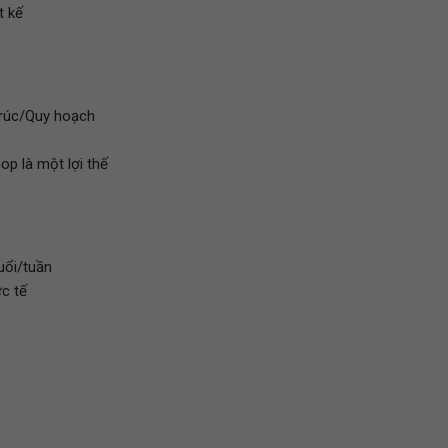
t kế
trúc/Quy hoạch
op là một lợi thế
buổi/tuần
c tế