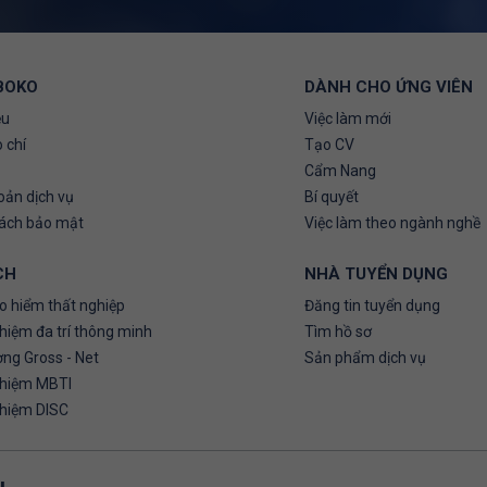
BOKO
DÀNH CHO ỨNG VIÊN
ệu
Việc làm mới
 chí
Tạo CV
Cẩm Nang
oản dịch vụ
Bí quyết
sách bảo mật
Việc làm theo ngành nghề
CH
NHÀ TUYỂN DỤNG
o hiểm thất nghiệp
Đăng tin tuyển dụng
hiệm đa trí thông minh
Tìm hồ sơ
ơng Gross - Net
Sản phẩm dịch vụ
ghiệm MBTI
ghiệm DISC