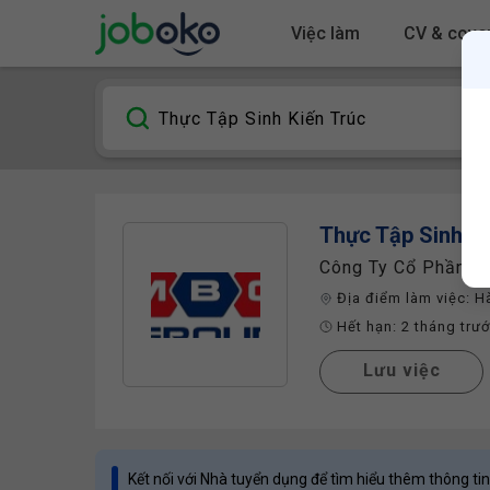
Việc làm
CV & cover
Thực Tập Sinh Ki
Công Ty Cổ Phần 
Địa điểm làm việc:
H
Hết hạn:
2 tháng trư
Lưu việc
Kết nối với Nhà tuyển dụng để tìm hiểu thêm thông tin