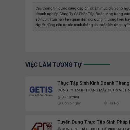
Các thông tin được cung cấp chỉ nhằm mục đích cho ngư
doanh nghiệp
Công Ty Cổ Phần Tập Đoàn Mbg
trong các
sở hữu trí tuệ nào liên quan đến nội dung, thương hiệu 
Người dùng cần tự xác minh thông tin trước khi ứng tuyển
VIỆC LÀM TƯƠNG TỰ
Thực Tập Sinh Kinh Doanh Thang
CÔNG TY TNHH THANG MÁY GETIS VIỆT 
3 - 10 triệu
Còn 6 ngày
Hà Nội
Tuyển Dụng Thực Tập Sinh Pháp L
CÔNG TY LUẬT TNHH TUỆ VINH APTL