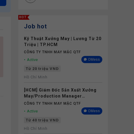
HOT
Job hot
Kỹ Thuật Xưởng May | Lương Từ 20
Triệu | TP.HCM
CÔNG TY TNHH MAY MẶC QTF
Active
OMess
Từ 20 triệu VND
Hồ Chí Minh
[HCM] Giám Đốc Sản Xuất Xưởng
May/Production Manager
(Garments) - Lương 40M+
CÔNG TY TNHH MAY MẶC QTF
Active
OMess
Từ 40 triệu VND
Hồ Chí Minh