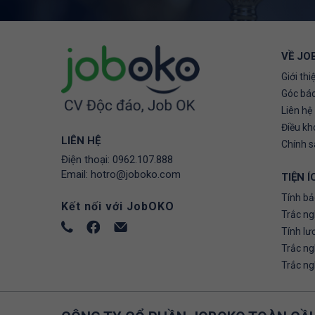
VỀ JO
Giới thi
Góc báo
Liên hệ
Điều kh
LIÊN HỆ
Chính 
Điện thoại:
0962.107.888
Email:
hotro@joboko.com
TIỆN Í
Tính bả
Kết nối với JobOKO
Trắc ng
Tính lư
Trắc n
Trắc n