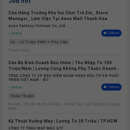
Job hot
Cửa Hàng Trưởng Khu Vui Chơi Trẻ Em_ Store
Manager_ Làm Việc Tại Aeon Mall Thanh Hóa
Aeon Fantasy Vietnam Co.,ltd.
Active
OMess
10 - 12 Triệu VND + Phụ Cấp
Thanh Hóa
Cán Bộ Kinh Doanh Bảo Hiểm | Thu Nhập Từ 150
Triệu/Năm | Lương Cứng Không Phụ Thuộc Doanh
Số
TỔNG CÔNG TY CP BẢO HIỂM NGÂN HÀNG ĐẦU TƯ VÀ PHÁT
TRIỂN VIỆT NAM - BIC
Active
OMess
Thỏa Thuận
Hà Nội, Hồ Chí Minh, Bà Rịa - Vũng Tàu, Hải Dương, Quảng
Ninh
Kỹ Thuật Xưởng May | Lương Từ 20 Triệu | TP.HCM
CÔNG TY TNHH MAY MẶC QTF