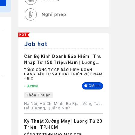
Nghỉ phép
HOT
Job hot
Cán Bộ Kinh Doanh Bảo Hiểm | Thu
Nhập Từ 150 Triệu/Năm | Lương
Cứng Không Phụ Thuộc Doanh Số
TỔNG CÔNG TY CP BẢO HIỂM NGÂN
HÀNG ĐẦU TƯ VÀ PHÁT TRIỂN VIỆT NAM
- BIC
Active
OMess
Thỏa Thuận
Hà Nội, Hồ Chí Minh, Bà Rịa - Vũng Tàu,
Hải Dương, Quảng Ninh
Kỹ Thuật Xưởng May | Lương Từ 20
Triệu | TP.HCM
CÔNG TY TNHH MAY MẶC QTF