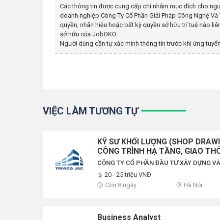
Các thông tin được cung cấp chỉ nhằm mục đích cho ngư
doanh nghiệp
Công Ty Cổ Phần Giải Pháp Công Nghệ Và T
quyền, nhãn hiệu hoặc bất kỳ quyền sở hữu trí tuệ nào l
sở hữu của JobOKO.
Người dùng cần tự xác minh thông tin trước khi ứng tuyển
VIỆC LÀM TƯƠNG TỰ
KỸ SƯ KHỐI LƯỢNG (SHOP DRAW
CÔNG TRÌNH HẠ TẦNG, GIAO TH
CÔNG TY CỔ PHẦN ĐẦU TƯ XÂY DỰNG VÀ
20 - 25 triệu VNĐ
Còn 8 ngày
Hà Nội
Business Analyst