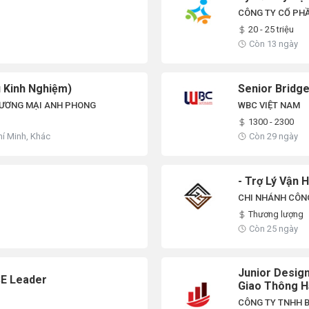
CÔNG TY CỔ PH
20 - 25 triệu
Còn 13 ngày
 Kinh Nghiệm)
Senior Bridg
HƯƠNG MẠI ANH PHONG
WBC VIỆT NAM
1300 - 2300
hí Minh, Khác
Còn 29 ngày
- Trợ Lý Vận 
CHI NHÁNH CÔNG
Thương lượng
Còn 25 ngày
Junior Desig
SE Leader
Giao Thông H
CÔNG TY TNHH 