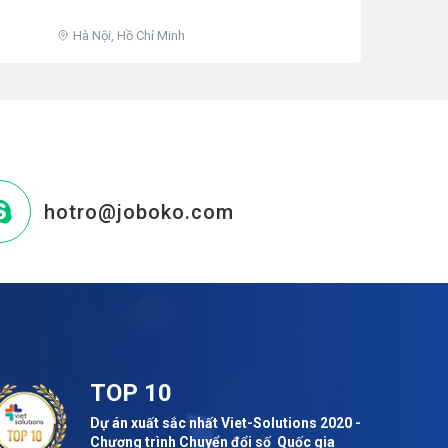
Hà Nội, Hồ Chí Minh
hotro@joboko.com
TOP 10
Dự án xuất sắc nhất Viet-Solutions 2020 -
Chương trình Chuyển đổi số Quốc gia