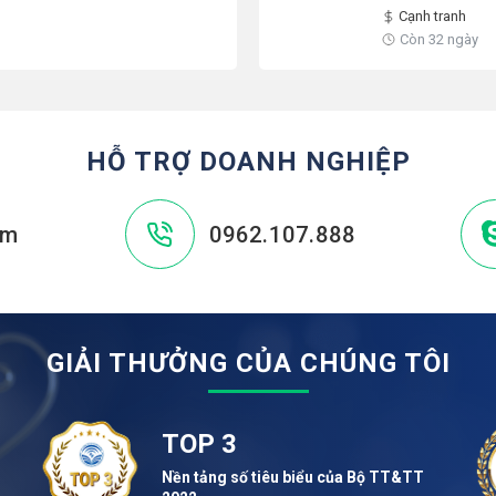
Cạnh tranh
Còn 32 ngày
HỖ TRỢ DOANH NGHIỆP
om
0962.107.888
GIẢI THƯỞNG CỦA CHÚNG TÔI
TOP 3
Nền tảng số tiêu biểu của Bộ TT&TT