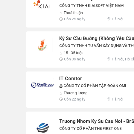
CÔNG TY TNHH KIAISOFT VIỆT NAM
Thoả thuận
Còn 25 ngày
Hà Nội
Kỹ Sư Cầu Đường (Không Yêu Cầu
CÔNG TY TNHH TƯ VẤN XÂY DỰNG VÀ T
15 - 35 triệu
Còn 39 ngày
Hà Nội, Hồ C
IT Comtor
CÔNG TY CỔ PHẦN TẬP ĐOÀN OMI
Thương lượng
Còn 22 ngày
Hà Nội
Truong Nhom Ky Su Cau Noi - Br
CÔNG TY CỔ PHẦN THE FIRST ONE