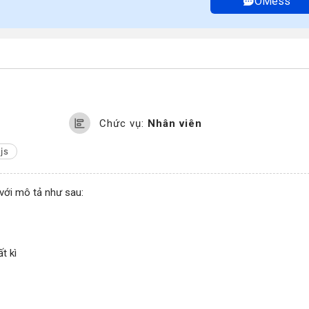
OMess
Chức vụ:
Nhân viên
js
 với mô tả như sau:
t kì