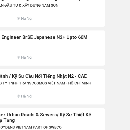
ẦN ĐẦU TƯ & XÂY DỰNG NAM SƠN
Hà Nội
e Engineer BrSE Japanese N2+ Upto 60M
Hà Nội
Hành / Kỹ Sư Cầu Nối Tiếng Nhật N2 - CAE
 TY TNHH TRANSCOSMOS VIỆT NAM - HỒ CHÍ MINH
Hà Nội
ner Urban Roads & Sewers/ Kỹ Sư Thiết Kế
ạ Tầng
BOYDENS VIETNAM PART OF SWECO