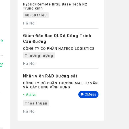
Hybrid/Remote BrSE Base Tech N2
Trung Kính
40-50 triệu
Hà Nội
Giám Đốc Ban QLDA Công Trình
Cầu Đường
CÔNG TY CỔ PHẦN HATECO LOGISTICS
Thương lượng
Hà Nội
Nhân viên R&D Đường sắt
CÔNG TY CỔ PHẦN THƯƠNG MẠI, TƯ VẤN
VÀ XÂY DỰNG VĨNH HƯNG
n
Active
OMess
Thỏa thuận
Hà Nội