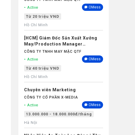
Active
OMess
Từ 20 triệu VND
Hồ Chí Minh
[HCM] Giám Đốc Sản Xuất Xưởng
May/Production Manager
(Garments) - Lương 40M+
CÔNG TY TNHH MAY MẶC QTF
Active
OMess
Từ 40 triệu VND
Hồ Chí Minh
Chuyên viên Marketing
CÔNG TY CỔ PHẦN X-MEDIA
Active
OMess
13.000.000 - 18.000.000đ/tháng
Hà Nội