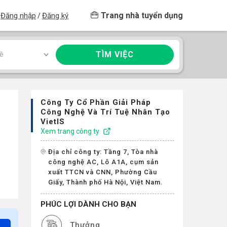
Trang nhà tuyển dụng
Đăng nhập
Đăng ký
/
TÌM VIỆC
ề
Công Ty Cổ Phần Giải Pháp
Công Nghệ Và Trí Tuệ Nhân Tạo
VietIS
Xem trang công ty
Địa chỉ công ty: Tầng 7, Tòa nhà
công nghệ AC, Lô A1A, cụm sản
xuất TTCN và CNN, Phường Cầu
Giấy, Thành phố Hà Nội, Việt Nam.
PHÚC LỢI DÀNH CHO BẠN
Thưởng