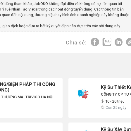
ời dùng tham khảo, JobOKO không đại diện và không có sự liên quan tới
rí Tuệ Nhân Tạo Vietis
trong các hoạt động tuyển dụng. Các thông tin bản
iên quan đến nội dung, thương hiệu hay hình ảnh doanh nghiệp này không thuộc
, giao dịch hoặc đưa ra bất kỳ quyết định nào dựa trên các nội dung này.
Chia sẻ:
ING/BIỆN PHÁP THI CÔNG
Kỹ Sư Thiết K
ÔNG)
CÔNG TY CP TƯ 
 THƯƠNG MẠI TRIVICO HÀ NỘI
10 - 20 triệu
Còn 25 ngày
Kỹ Sư Xây Dự