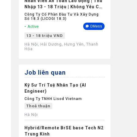
Nhân Viên An Toàn Lao Động | Thu
Nhập 13 - 18 Triệu | Không Yêu Cầu
Kinh Nghiệm
Công Ty Cổ Phần Đầu Tư Và Xây Dựng
Số 18.3 (LICOGI 18.3)
Active
OMess
13 - 18 triệu VND
Hà Nội, Hải Dương, Hưng Yên, Thanh
Hóa
Job liên quan
Kỹ Sư Trí Tuệ Nhân Tạo (AI
Engineer)
Công Ty TNHH Lisod Vietnam
Thoả thuận
Hà Nội
Hybrid/Remote BrSE base Tech N2
Trung Kính