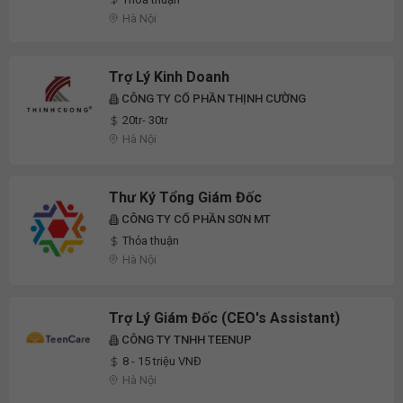
Hà Nội
Trợ Lý Kinh Doanh
CÔNG TY CỔ PHẦN THỊNH CƯỜNG
20tr- 30tr
Hà Nội
Thư Ký Tổng Giám Đốc
CÔNG TY CỔ PHẦN SƠN MT
Thỏa thuận
Hà Nội
Trợ Lý Giám Đốc (CEO's Assistant)
CÔNG TY TNHH TEENUP
8 - 15 triệu VNĐ
Hà Nội