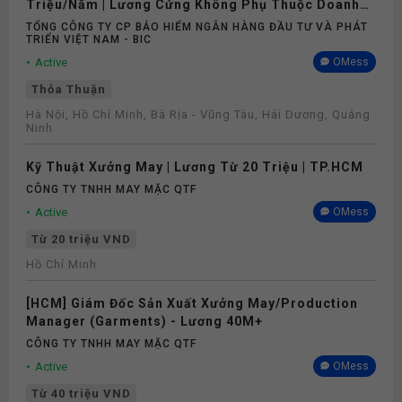
Nghỉ phép
Triệu/Năm | Lương Cứng Không Phụ Thuộc Doanh
Số
TỔNG CÔNG TY CP BẢO HIỂM NGÂN HÀNG ĐẦU TƯ VÀ PHÁT
TRIỂN VIỆT NAM - BIC
Bảo hiểm
Active
OMess
Thỏa Thuận
Hà Nội, Hồ Chí Minh, Bà Rịa - Vũng Tàu, Hải Dương, Quảng
Ninh
Kỹ Thuật Xưởng May | Lương Từ 20 Triệu | TP.HCM
CÔNG TY TNHH MAY MẶC QTF
Active
OMess
Từ 20 triệu VND
Hồ Chí Minh
[HCM] Giám Đốc Sản Xuất Xưởng May/Production
Manager (Garments) - Lương 40M+
CÔNG TY TNHH MAY MẶC QTF
Active
OMess
Từ 40 triệu VND