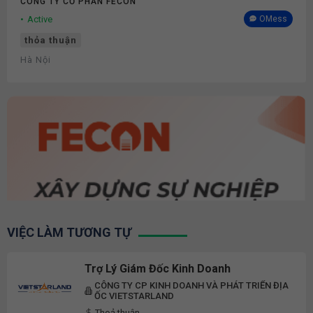
CÔNG TY CỔ PHẦN FECON
Active
OMess
thỏa thuận
Hà Nội
VIỆC LÀM TƯƠNG TỰ
Trợ Lý Giám Đốc Kinh Doanh
CÔNG TY CP KINH DOANH VÀ PHÁT TRIỂN ĐỊA
ỐC VIETSTARLAND
Thoả thuận