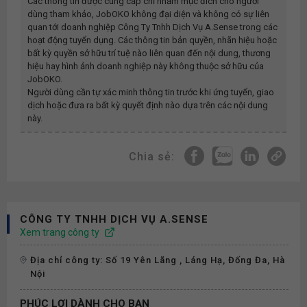
Các thông tin được cung cấp chỉ nhằm mục đích cho người
dùng tham khảo, JobOKO không đại diện và không có sự liên
quan tới doanh nghiệp
Công Ty Tnhh Dịch Vụ A.sense
trong các
hoạt động tuyển dụng. Các thông tin bản quyền, nhãn hiệu hoặc
bất kỳ quyền sở hữu trí tuệ nào liên quan đến nội dung, thương
hiệu hay hình ảnh doanh nghiệp này không thuộc sở hữu của
JobOKO.
Người dùng cần tự xác minh thông tin trước khi ứng tuyển, giao
dịch hoặc đưa ra bất kỳ quyết định nào dựa trên các nội dung
này.
Chia sẻ:
CÔNG TY TNHH DỊCH VỤ A.SENSE
Xem trang công ty
Địa chỉ công ty: Số 19 Yên Lãng , Láng Hạ, Đống Đa, Hà
Nội
PHÚC LỢI DÀNH CHO BẠN