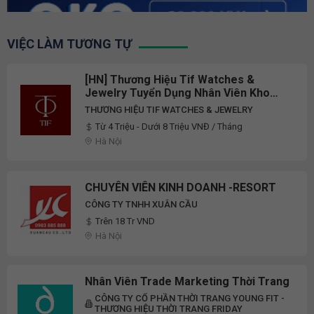
VIỆC LÀM TƯƠNG TỰ
[HN] Thương Hiệu Tif Watches &
Jewelry Tuyển Dụng Nhân Viên Kho
Đóng Gói Đơn Hàng Trang Sức TMĐT
THƯƠNG HIỆU TIF WATCHES & JEWELRY
Shopee/ Tiktok Full-Time 2026
Từ 4 Triệu - Dưới 8 Triệu VNĐ / Tháng
Hà Nội
CHUYÊN VIÊN KINH DOANH -RESORT
CÔNG TY TNHH XUÂN CẦU
Trên 18 Tr VND
Hà Nội
Nhân Viên Trade Marketing Thời Trang
CÔNG TY CỔ PHẦN THỜI TRANG YOUNG FIT -
THƯƠNG HIỆU THỜI TRANG FRIDAY