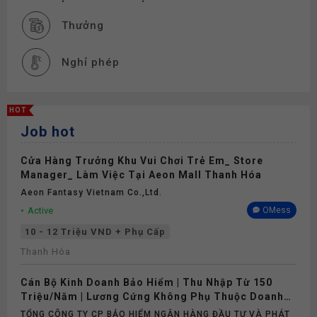
Thưởng
Nghỉ phép
HOT
Job hot
Cửa Hàng Trưởng Khu Vui Chơi Trẻ Em_ Store
Manager_ Làm Việc Tại Aeon Mall Thanh Hóa
Aeon Fantasy Vietnam Co.,ltd.
Active
OMess
10 - 12 Triệu VND + Phụ Cấp
Thanh Hóa
Cán Bộ Kinh Doanh Bảo Hiểm | Thu Nhập Từ 150
Triệu/Năm | Lương Cứng Không Phụ Thuộc Doanh
Số
TỔNG CÔNG TY CP BẢO HIỂM NGÂN HÀNG ĐẦU TƯ VÀ PHÁT