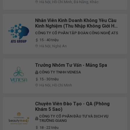
Hà Nội, Hồ Chí Minh, Đà Nẵng, Khác
Nhân Viên Kinh Doanh Không Yêu Cầu
Kinh Nghiệm (Thu Nhập Không Giới Hạn
Trần + Cổ Phần Trọn Đời)
CÔNG TY CỔ PHẦN TẬP ĐOÀN CÔNG NGHỆ ATS
15 - 40 triệu
Hà Nội, Nghệ An
Trưởng Nhóm Tư Vấn - Mảng Spa
CÔNG TY TNHH VENESA
15 - 30 triệu
Hà Nội, Hồ Chí Minh
Chuyên Viên Đào Tạo - QA (Phòng
Khám 5 Sao)
CÔNG TY CỔ PHẦN ĐẦU TƯ VÀ DỊCH VỤ
TRƯỜNG GIANG
18 - 22 triệu