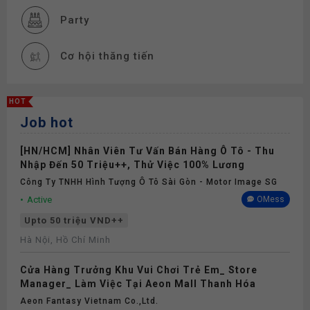
Party
Cơ hội thăng tiến
Đào tạo
HOT
Job hot
Thiết bị làm việc
[HN/HCM] Nhân Viên Tư Vấn Bán Hàng Ô Tô - Thu
Thưởng
Nhập Đến 50 Triệu++, Thử Việc 100% Lương
Công Ty TNHH Hình Tượng Ô Tô Sài Gòn - Motor Image SG
Phụ cấp
Active
OMess
Upto 50 triệu VND++
Nghỉ phép
Hà Nội, Hồ Chí Minh
Cửa Hàng Trưởng Khu Vui Chơi Trẻ Em_ Store
Bảo hiểm
Manager_ Làm Việc Tại Aeon Mall Thanh Hóa
Aeon Fantasy Vietnam Co.,ltd.
Khám sức khỏe