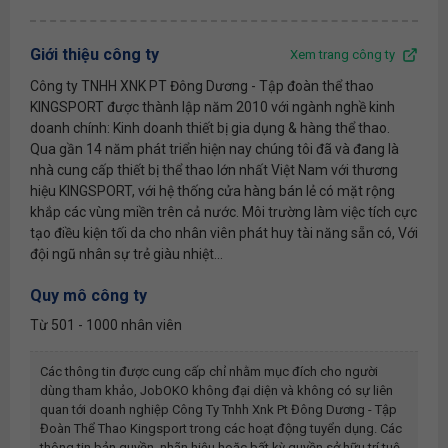
Giới thiệu công ty
Xem trang công ty
Công ty TNHH XNK PT Đông Dương - Tập đoàn thể thao
KINGSPORT được thành lập năm 2010 với ngành nghề kinh
doanh chính: Kinh doanh thiết bị gia dụng & hàng thể thao.
Qua gần 14 năm phát triển hiện nay chúng tôi đã và đang là
nhà cung cấp thiết bị thể thao lớn nhất Việt Nam với thương
hiệu KINGSPORT, với hệ thống cửa hàng bán lẻ có mặt rộng
khắp các vùng miền trên cả nước. Môi trường làm việc tích cực
tạo điều kiện tối da cho nhân viên phát huy tài năng sẵn có, Với
đội ngũ nhân sự trẻ giàu nhiệt...
Quy mô công ty
Từ 501 - 1000 nhân viên
Các thông tin được cung cấp chỉ nhằm mục đích cho người
dùng tham khảo, JobOKO không đại diện và không có sự liên
quan tới doanh nghiệp
Công Ty Tnhh Xnk Pt Đông Dương - Tập
Đoàn Thể Thao Kingsport
trong các hoạt động tuyển dụng. Các
thông tin bản quyền, nhãn hiệu hoặc bất kỳ quyền sở hữu trí tuệ