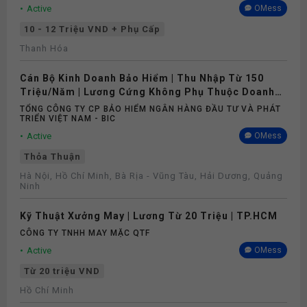
Active
OMess
10 - 12 Triệu VND + Phụ Cấp
Thanh Hóa
Cán Bộ Kinh Doanh Bảo Hiểm | Thu Nhập Từ 150
Triệu/Năm | Lương Cứng Không Phụ Thuộc Doanh
Số
TỔNG CÔNG TY CP BẢO HIỂM NGÂN HÀNG ĐẦU TƯ VÀ PHÁT
TRIỂN VIỆT NAM - BIC
Active
OMess
Thỏa Thuận
Hà Nội, Hồ Chí Minh, Bà Rịa - Vũng Tàu, Hải Dương, Quảng
Ninh
Kỹ Thuật Xưởng May | Lương Từ 20 Triệu | TP.HCM
CÔNG TY TNHH MAY MẶC QTF
Active
OMess
Từ 20 triệu VND
Hồ Chí Minh