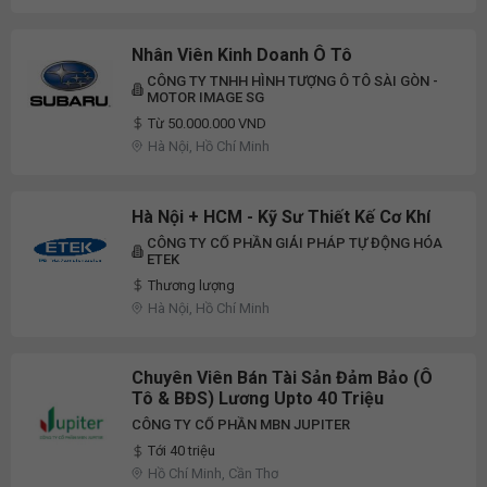
Nhân Viên Kinh Doanh Ô Tô
CÔNG TY TNHH HÌNH TƯỢNG Ô TÔ SÀI GÒN -
MOTOR IMAGE SG
Từ 50.000.000 VND
Hà Nội, Hồ Chí Minh
Hà Nội + HCM - Kỹ Sư Thiết Kế Cơ Khí
CÔNG TY CỔ PHẦN GIẢI PHÁP TỰ ĐỘNG HÓA
ETEK
Thương lượng
Hà Nội, Hồ Chí Minh
Chuyên Viên Bán Tài Sản Đảm Bảo (Ô
Tô & BĐS) Lương Upto 40 Triệu
CÔNG TY CỔ PHẦN MBN JUPITER
Tới 40 triệu
Hồ Chí Minh, Cần Thơ