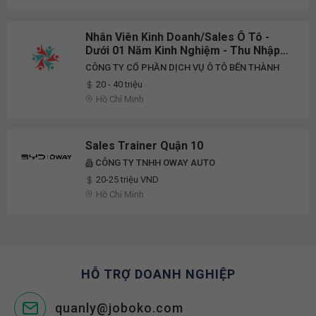
Nhân Viên Kinh Doanh/Sales Ô Tô -
Dưới 01 Năm Kinh Nghiệm - Thu Nhập
Hấp Dẫn - Hoa Hồng Không Giới Hạn
CÔNG TY CỔ PHẦN DỊCH VỤ Ô TÔ BẾN THÀNH
20 - 40 triệu
Hồ Chí Minh
Sales Trainer Quận 10
CÔNG TY TNHH OWAY AUTO
20-25 triệu VND
Hồ Chí Minh
HỖ TRỢ DOANH NGHIỆP
quanly@joboko.com