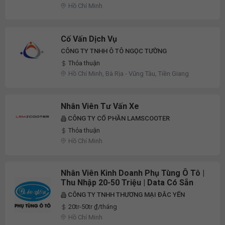
Hồ Chí Minh
Cố Vấn Dịch Vụ
CÔNG TY TNHH Ô TÔ NGỌC TƯỜNG
Thỏa thuận
Hồ Chí Minh, Bà Rịa - Vũng Tàu, Tiền Giang
Nhân Viên Tư Vấn Xe
CÔNG TY CỔ PHẦN LAMSCOOTER
Thỏa thuận
Hồ Chí Minh
Nhân Viên Kinh Doanh Phụ Tùng Ô Tô |
Thu Nhập 20-50 Triệu | Data Có Sẵn
CÔNG TY TNHH THƯƠNG MẠI ĐẮC YẾN
20tr-50tr ₫/tháng
Hồ Chí Minh