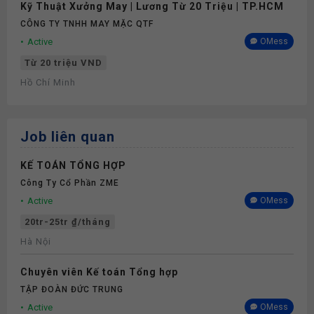
Kỹ Thuật Xưởng May | Lương Từ 20 Triệu | TP.HCM
CÔNG TY TNHH MAY MẶC QTF
Active
OMess
Từ 20 triệu VND
Hồ Chí Minh
Job liên quan
KẾ TOÁN TỔNG HỢP
Công Ty Cổ Phần ZME
Active
OMess
20tr-25tr ₫/tháng
Hà Nội
Chuyên viên Kế toán Tổng hợp
TẬP ĐOÀN ĐỨC TRUNG
Active
OMess