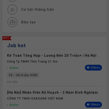
Cơ hội thăng tiến
Đào tạo
Bảo hiểm
HOT
Job hot
Kế Toán Tổng Hợp - Lương Đến 20 Triệu+ | Hà Nội
Công Ty TNHH Thời Trang 21 Six
Active
OMess
15 - 20 triệu VND
Hà Nội
[Hà Nội] Nhân Viên Kế Hoạch - 2 Năm Kinh Nghiệm
CÔNG TY TNHH DAESANG VIỆT NAM
Active
OMess