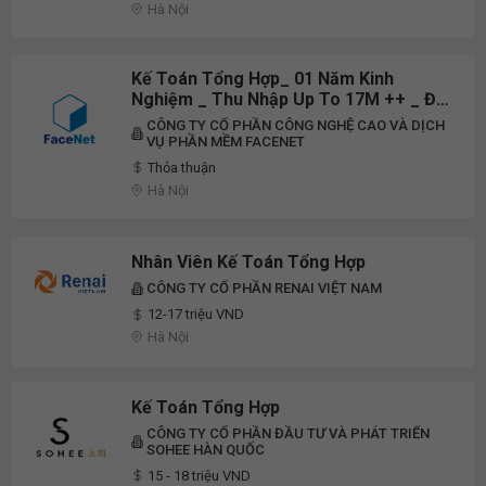
Hà Nội
Kế Toán Tổng Hợp_ 01 Năm Kinh
Nghiệm _ Thu Nhập Up To 17M ++ _ Đi
Làm Ngay Tại Hà Đông - Hà Nội
CÔNG TY CỔ PHẦN CÔNG NGHỆ CAO VÀ DỊCH
VỤ PHẦN MỀM FACENET
Thỏa thuận
Hà Nội
Nhân Viên Kế Toán Tổng Hợp
CÔNG TY CỔ PHẦN RENAI VIỆT NAM
12-17 triệu VND
Hà Nội
Kế Toán Tổng Hợp
CÔNG TY CỔ PHẦN ĐẦU TƯ VÀ PHÁT TRIỂN
SOHEE HÀN QUỐC
15 - 18 triệu VND