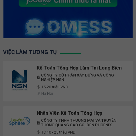
VIỆC LÀM TƯƠNG TỰ
Kế Toán Tổng Hợp Làm Tại Long Biên
CÔNG TY CỔ PHẦN XÂY DỰNG VÀ CÔNG
NGHIỆP NSN
15-20 triệu VND
Hà Nội
Nhân Viên Kế Toán Tổng Hợp
CÔNG TY TNHH THƯƠNG MẠI VÀ TRUYỀN
THÔNG QUẢNG CÁO GOLDEN PHOENIX
Từ 10 - 25 triệu VND