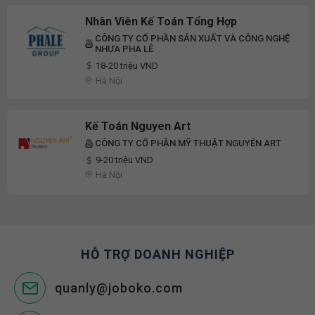
Nhân Viên Kế Toán Tổng Hợp
CÔNG TY CỔ PHẦN SẢN XUẤT VÀ CÔNG NGHỆ
NHỰA PHA LÊ
18-20 triệu VND
Hà Nội
Kế Toán Nguyen Art
CÔNG TY CỔ PHẦN MỸ THUẬT NGUYÊN ART
9-20 triệu VND
Hà Nội
HỖ TRỢ DOANH NGHIỆP
quanly@joboko.com