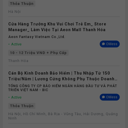
Thỏa Thuận
Hà Nội
Cửa Hàng Trưởng Khu Vui Chơi Trẻ Em_ Store
Manager_ Làm Việc Tại Aeon Mall Thanh Hóa
Aeon Fantasy Vietnam Co.,ltd.
Active
OMess
10 - 12 Triệu VND + Phụ Cấp
Thanh Hóa
Cán Bộ Kinh Doanh Bảo Hiểm | Thu Nhập Từ 150
Triệu/Năm | Lương Cứng Không Phụ Thuộc Doanh
Số
TỔNG CÔNG TY CP BẢO HIỂM NGÂN HÀNG ĐẦU TƯ VÀ PHÁT
TRIỂN VIỆT NAM - BIC
Active
OMess
Thỏa Thuận
Hà Nội, Hồ Chí Minh, Bà Rịa - Vũng Tàu, Hải Dương, Quảng
Ninh