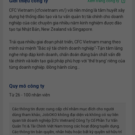
Giới thiệu công ty
Xem trang công ty
CFC Vietnam (cfcvietnam.vn/) với nền móng là tâm huyết xây
dựng hệ thống đào tạo và tư vấn quản trị tài chính cho doanh
nghiệp của các chuyên gia nhiều năm kinh nghiệm được đào
tạo tại Nhật Bản, New Zealand và Singapore.
Trải qua nhiều giai đoạn phát triển, CFC Vietnam mang theo
mình sứ mệnh "Bác sỹ tài chính doanh nghiệp"-Tận tâm lắng
nghe nhịp đập kinh doanh, chẩn đoán đúng bản chất vấn đề
tài chính và kiến tạo giải pháp phù hợp với 'thể trạng' riêng của
từng doanh nghiệp. Đồng hành cùng...
Quy mô công ty
Từ 26 - 100 nhân viên
Các thông tin được cung cấp chỉ nhằm mục đích cho người
dùng tham khảo, JobOKO không đại diện và không có sự liên
quan tới doanh nghiệp
[cfc Vietnam] Công Ty Cổ Phần Tư Vấn
Quản Trị & Tài Chính Việt Nam
trong các hoạt động tuyển dụng.
Các thông tin bản quyền, nhãn hiệu hoặc bất kỳ quyền sở hữu trí