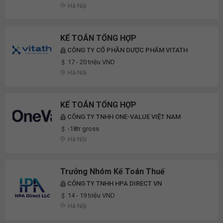
Hà Nội
KẾ TOÁN TỔNG HỢP
CÔNG TY CỔ PHẦN DƯỢC PHẨM VITATH
17 - 20 triệu VND
Hà Nội
KẾ TOÁN TỔNG HỢP
CÔNG TY TNHH ONE-VALUE VIỆT NAM
-18tr gross
Hà Nội
Trưởng Nhóm Kế Toán Thuế
CÔNG TY TNHH HPA DIRECT VN
14 - 19 triệu VND
Hà Nội