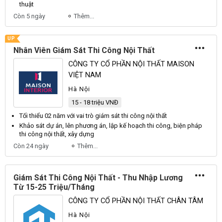
thuật
Còn 5 ngày
Thêm...
UP
Nhân Viên Giám Sát Thi Công Nội Thất
CÔNG TY CỔ PHẦN NỘI THẤT MAISON
VIỆT NAM
Hà Nội
15 - 18 triệu VNĐ
Tối thiểu 02 năm với vai trò giám sát
thi
công nội thất
Khảo
sát
dự án, lên phương án, lập kế hoạch
thi công
, biện pháp
thi công
nội thất, xây dựng
Còn 24 ngày
Thêm...
Giám Sát Thi Công Nội Thất - Thu Nhập Lương
Từ 15-25 Triệu/Tháng
CÔNG TY CỔ PHẦN NỘI THẤT CHÂN TÂM
Hà Nội