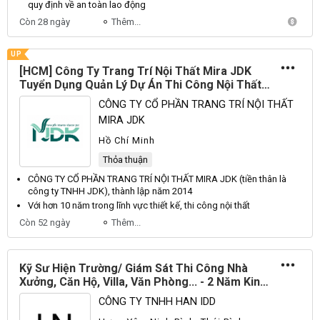
quy định về an toàn lao động
Còn 28 ngày
Thêm...
UP
[HCM] Công Ty Trang Trí Nội Thất Mira JDK
Tuyển Dụng Quản Lý Dự Án Thi Công Nội Thất
Full-time 2026
CÔNG TY CỔ PHẦN TRANG TRÍ NỘI THẤT
MIRA JDK
Hồ Chí Minh
Thỏa thuận
CÔNG
TY CỔ PHẦN TRANG TRÍ
NỘI THẤT
MIRA JDK (tiền thân là
công
ty TNHH JDK), thành lập năm 2014
Với hơn 10 năm trong lĩnh vực thiết kế,
thi
công nội thất
Còn 52 ngày
Thêm...
Kỹ Sư Hiện Trường/ Giám Sát Thi Công Nhà
Xưởng, Căn Hộ, Villa, Văn Phòng... - 2 Năm Kinh
Nghiệm - Thu Nhập 20 - 30 Triệu - Các Tỉnh
CÔNG TY TNHH HAN IDD
Miền Bắc