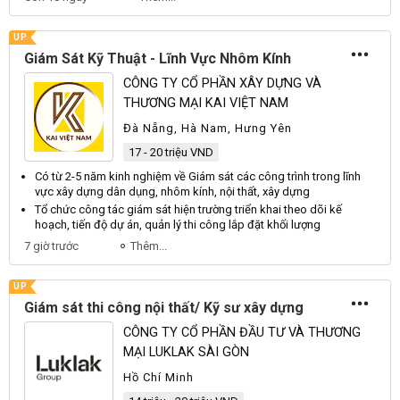
UP
Giám Sát Kỹ Thuật - Lĩnh Vực Nhôm Kính
CÔNG TY CỔ PHẦN XÂY DỰNG VÀ
THƯƠNG MẠI KAI VIỆT NAM
Đà Nẵng, Hà Nam, Hưng Yên
17 - 20 triệu VND
Có từ 2-5 năm kinh nghiệm về
Giám sát
các
công
trình trong lĩnh
vực xây dựng dân dụng, nhôm kính,
nội thất
, xây dựng
Tổ chức
công
tác
giám sát
hiện trường triển khai theo dõi kế
hoạch, tiến độ dự án, quản lý thi
công
lắp đặt khối lượng
7 giờ trước
Thêm...
UP
Giám sát thi công nội thất/ Kỹ sư xây dựng
CÔNG TY CỔ PHẦN ĐẦU TƯ VÀ THƯƠNG
MẠI LUKLAK SÀI GÒN
Hồ Chí Minh