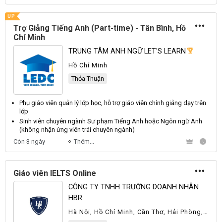
UP
Trợ Giảng Tiếng Anh (Part-time) - Tân Bình, Hồ
Chí Minh
TRUNG TÂM ANH NGỮ LET'S LEARN
Hồ Chí Minh
Thỏa Thuận
Phụ
giáo viên
quản lý lớp học, hỗ trợ
giáo viên
chính giảng
dạy
trên
lớp
Sinh
viên
chuyên ngành Sư phạm Tiếng Anh hoặc Ngôn ngữ Anh
(không nhận ứng
viên
trái chuyên ngành)
Còn 3 ngày
Thêm...
Giáo viên IELTS Online
CÔNG TY TNHH TRƯỜNG DOANH NHÂN
HBR
Hà Nội, Hồ Chí Minh, Cần Thơ, Hải Phòng,
An Giang, Bắc Ninh, Ninh Bình, Nước