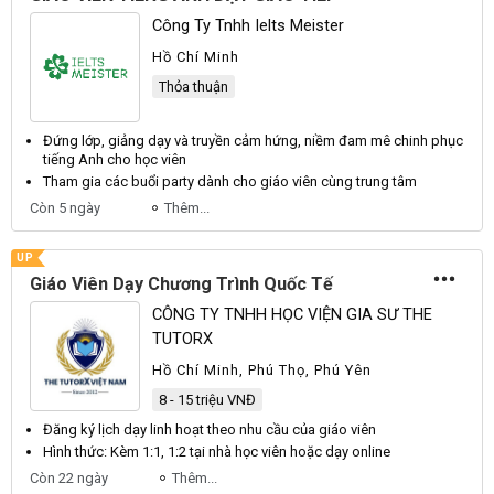
Công Ty Tnhh Ielts Meister
Hồ Chí Minh
Thỏa thuận
Đứng lớp, giảng
dạy
và truyền cảm hứng, niềm đam mê chinh phục
tiếng Anh cho học
viên
Tham gia các buổi party dành cho
giáo viên
cùng trung tâm
Còn 5 ngày
Thêm...
UP
Giáo Viên Dạy Chương Trình Quốc Tế
CÔNG TY TNHH HỌC VIỆN GIA SƯ THE
TUTORX
Hồ Chí Minh, Phú Thọ, Phú Yên
8 - 15 triệu VNĐ
Đăng ký lịch
dạy
linh hoạt theo nhu cầu của
giáo viên
Hình thức: Kèm 1:1, 1:2 tại nhà học
viên
hoặc
dạy
online
Còn 22 ngày
Thêm...