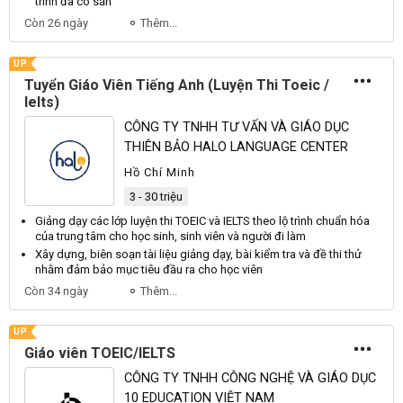
trình đã có sẵn
Còn 26 ngày
Thêm...
UP
Tuyển Giáo Viên Tiếng Anh (Luyện Thi Toeic /
Ielts)
CÔNG TY TNHH TƯ VẤN VÀ GIÁO DỤC
THIÊN BẢO HALO LANGUAGE CENTER
Hồ Chí Minh
3 - 30 triệu
Giảng
dạy
các lớp luyện thi TOEIC và IELTS theo lộ trình chuẩn hóa
của trung tâm cho học sinh, sinh
viên
và người đi làm
Xây dựng, biên soạn tài liệu giảng
dạy
, bài kiểm tra và đề thi thử
nhằm đảm bảo mục tiêu đầu ra cho học
viên
Còn 34 ngày
Thêm...
UP
Giáo viên TOEIC/IELTS
CÔNG TY TNHH CÔNG NGHỆ VÀ GIÁO DỤC
10 EDUCATION VIỆT NAM