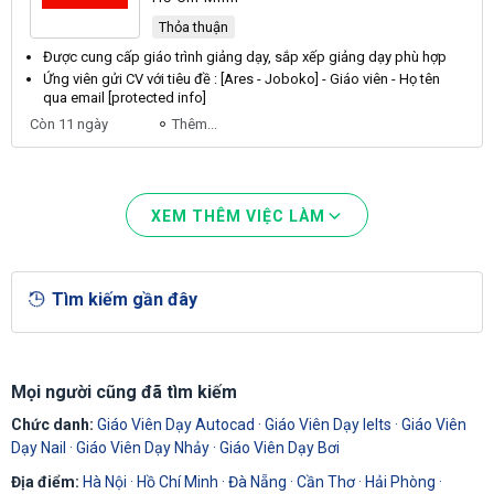
Thỏa thuận
Được cung cấp
giáo
trình giảng
dạy
, sắp xếp giảng
dạy
phù hợp
Ứng
viên
gửi CV với tiêu đề : [Ares - Joboko] - Giáo
viên
- Họ tên
qua email [protected info]
Còn 11 ngày
Thêm...
XEM THÊM VIỆC LÀM
Tìm kiếm gần đây
Mọi người cũng đã tìm kiếm
Chức danh:
Giáo Viên Dạy Autocad
·
Giáo Viên Dạy Ielts
·
Giáo Viên
Dạy Nail
·
Giáo Viên Dạy Nhảy
·
Giáo Viên Dạy Bơi
Địa điểm:
Hà Nội
·
Hồ Chí Minh
·
Đà Nẵng
·
Cần Thơ
·
Hải Phòng
·