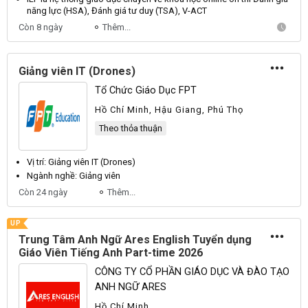
năng lực (HSA), Đánh giá tư duy (TSA), V-ACT
Còn 8 ngày
Thêm...
Giảng viên IT (Drones)
Tổ Chức Giáo Dục FPT
Hồ Chí Minh, Hậu Giang, Phú Thọ
Theo thỏa thuận
Vị trí: Giảng
viên
IT (Drones)
Ngành nghề: Giảng
viên
Còn 24 ngày
Thêm...
UP
Trung Tâm Anh Ngữ Ares English Tuyển dụng
Giáo Viên Tiếng Anh Part-time 2026
CÔNG TY CỔ PHẦN GIÁO DỤC VÀ ĐÀO TẠO
ANH NGỮ ARES
Hồ Chí Minh