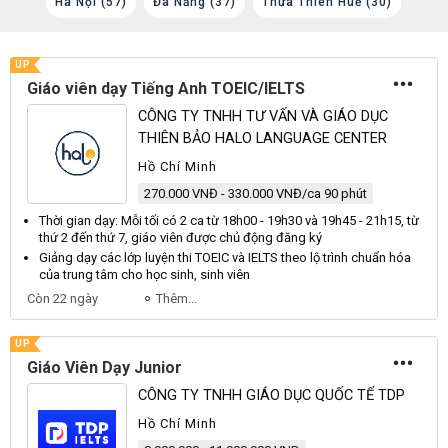
Hà Nội (57)
Đà Nẵng (37)
Thừa Thiên Huế (30)
Bình
UP
Giáo viên dạy Tiếng Anh TOEIC/IELTS
CÔNG TY TNHH TƯ VẤN VÀ GIÁO DỤC
THIÊN BẢO HALO LANGUAGE CENTER
Hồ Chí Minh
270.000 VNĐ - 330.000 VNĐ/ca 90 phút
Thời gian
dạy
: Mỗi tối có 2 ca từ 18h00 - 19h30 và 19h45 - 21h15, từ
thứ 2 đến thứ 7,
giáo viên
được chủ động đăng ký
Giảng
dạy
các lớp luyện thi TOEIC và IELTS theo lộ trình chuẩn hóa
của trung tâm cho học sinh, sinh
viên
Còn 22 ngày
Thêm...
UP
Giáo Viên Dạy Junior
CÔNG TY TNHH GIÁO DỤC QUỐC TẾ TDP
Hồ Chí Minh