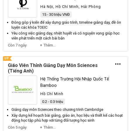
Hà Nội, Hồ Chí Minh, Hải Phòng
15 - 30 triệu VNĐ
Đóng góp ý kiến để xây dựng
giáo
trình, timeline giảng
dạy
, đề ôn
luyện các khóa TOEIC
Yêu công việc giảng
dạy
, nhiệt huyết và có nguyện vọng giúp học
viên
phát triển một cách bài bản
Còn 7 ngày
Thêm...
UP
Giáo Viên Thỉnh Giảng Dạy Môn Sciences
(Tiếng Anh)
Hệ Thống Trường Hội Nhập Quốc Tế
Bamboo
Hồ Chí Minh
0.2 - 0.3 triệu
Giảng
dạy
môn Sciences theo chương trình Cambridge
Xây dựng kế hoạch bài giảng,
giáo
án, học liệu và thiết kế các hoạt
động học tập phù hợp với từng đối tượng học sinh
Còn 5 ngày
Thêm...