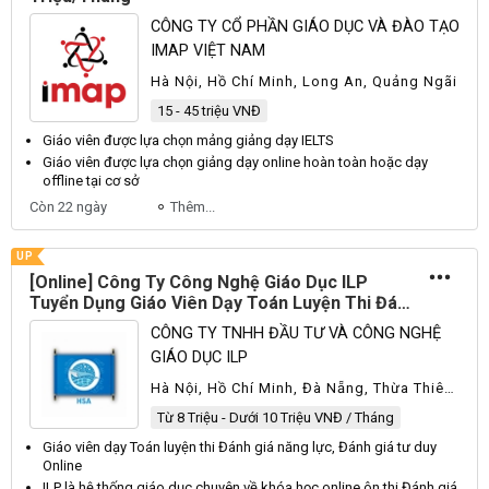
CÔNG TY CỔ PHẦN GIÁO DỤC VÀ ĐÀO TẠO
IMAP VIỆT NAM
Hà Nội, Hồ Chí Minh, Long An, Quảng Ngãi
15 - 45 triệu VNĐ
Giáo viên
được lựa chọn mảng giảng
dạy
IELTS
Giáo viên
được lựa chọn giảng
dạy
online hoàn toàn hoặc
dạy
offline tại cơ sở
Còn 22 ngày
Thêm...
UP
[Online] Công Ty Công Nghệ Giáo Dục ILP
Tuyển Dụng Giáo Viên Dạy Toán Luyện Thi Đánh
Giá Năng Lực, Đánh Giá Tư Duy Online Part-
CÔNG TY TNHH ĐẦU TƯ VÀ CÔNG NGHỆ
time 2026
GIÁO DỤC ILP
Hà Nội, Hồ Chí Minh, Đà Nẵng, Thừa Thiên
Huế, Nước Ngoài, Khác
Từ 8 Triệu - Dưới 10 Triệu VNĐ / Tháng
Giáo viên dạy
Toán luyện thi Đánh giá năng lực, Đánh giá tư duy
Online
ILP là hệ thống
giáo
dục chuyên về khóa học online ôn thi Đánh giá