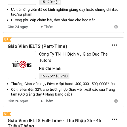
15 - 20 triệu
Ngoài, Khác
Ưu tiên ứng
viên
đã có kinh nghiệm giảng
dạy
hoặc chứng chỉ đào
tạo/sư phạm
Hưởng phụ cấp chấm bài,
dạy
phụ đạo cho học
viên
Còn 24 ngày
Thêm...
UP
Giáo Viên IELTS (Part-Time)
Công Ty TNHH Dịch Vụ Giáo Dục The
Tutors
Hồ Chí Minh
15 - 25 triệu VNĐ
Thưởng
Giáo viên dạy
Private đạt band: 400, 000 - 500, 000đ/ lớp
Có thể lên đến 32% cho trường hợp
Giáo viên
xuất sắc của Trung
tâm (Giờ giảng
dạy
+ Nâng bằng cấp)
Còn 26 ngày
Thêm...
UP
Giáo Viên IELTS Full-Time - Thu Nhập 25 - 45
Triệu/Tháng