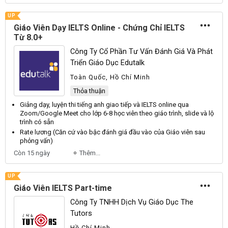
UP
Giáo Viên Dạy IELTS Online - Chứng Chỉ IELTS
Từ 8.0+
Công Ty Cổ Phần Tư Vấn Đánh Giá Và Phát
Triển Giáo Dục Edutalk
Toàn Quốc, Hồ Chí Minh
Thỏa thuận
Giảng
dạy
, luyện thi tiếng anh giao tiếp và IELTS online qua
Zoom/Google Meet cho lớp 6-8 học
viên
theo
giáo
trình, slide và lộ
trình có sẵn
Rate lương (Căn cứ vào bậc đánh giá đầu vào của
Giáo viên
sau
phỏng vấn)
Còn 15 ngày
Thêm...
UP
Giáo Viên IELTS Part-time
Công Ty TNHH Dịch Vụ Giáo Dục The
Tutors
Hồ Chí Minh