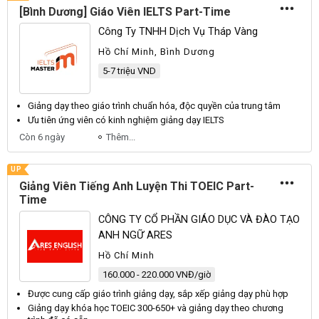
[Bình Dương] Giáo Viên IELTS Part-Time
Công Ty TNHH Dịch Vụ Tháp Vàng
Hồ Chí Minh, Bình Dương
5-7 triệu VND
Giảng
dạy
theo
giáo
trình chuẩn hóa, độc quyền của trung tâm
Ưu tiên ứng
viên
có kinh nghiệm giảng
dạy
IELTS
Còn 6 ngày
Thêm...
UP
Giảng Viên Tiếng Anh Luyện Thi TOEIC Part-
Time
CÔNG TY CỔ PHẦN GIÁO DỤC VÀ ĐÀO TẠO
ANH NGỮ ARES
Hồ Chí Minh
160.000 - 220.000 VNĐ/giờ
Được cung cấp
giáo
trình giảng
dạy
, sắp xếp giảng
dạy
phù hợp
Giảng
dạy
khóa học TOEIC 300-650+ và giảng
dạy
theo chương