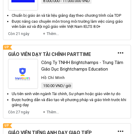
8.000.000 - 11.000.000 VND
Chuẩn bị
giáo
án và tài liệu giảng
dạy
theo chương trình của TDP
Được nâng cao chuyên môn trong môi trường làm việc cùng
giáo
viên
bản xứ và đội ngũ
giáo viên
Việt Nam IELTS 8.0+
Còn 21 ngày
Thêm...
UP
GIÁO VIÊN DẠY TÀI CHÍNH PARTTIME
Công Ty TNHH Brightchamps - Trung Tâm
Giáo Dục Brightchamps Education
Hồ Chí Minh
150.00 VND/ giờ
Ưu tiên sinh
viên
ngành Tài chính, Sư phạm hoặc giáo
viên
tự do
Được hướng dẫn và đào tạo về phương pháp và
giáo
trình trước khi
giảng
dạy
Còn 27 ngày
Thêm...
UP
GIÁO VIÊN TIẾNG ANH DẠY GIAO TIẾP