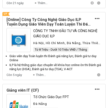
Còn 21 ngày
Thêm...
UP
[Online] Công Ty Công Nghệ Giáo Dục ILP
Tuyển Dụng Giáo Viên Dạy Toán Luyện Thi Đánh
Giá Năng Lực, Đánh Giá Tư Duy Online Part-
CÔNG TY TNHH ĐẦU TƯ VÀ CÔNG NGHỆ
time 2026
GIÁO DỤC ILP
Hà Nội, Hồ Chí Minh, Đà Nẵng, Thừa Thiên
Huế, Nước Ngoài, Khác
Từ 8 Triệu - Dưới 10 Triệu VNĐ / Tháng
Giáo viên dạy
Toán luyện thi Đánh giá năng lực, Đánh giá tư duy
Online
ILP là hệ thống
giáo
dục chuyên về khóa học online ôn thi Đánh giá
năng lực (HSA), Đánh giá tư duy (TSA), V-ACT
Còn 5 ngày
Thêm...
Giảng viên IT (CF)
Tổ Chức Giáo Dục FPT
Đà Nẵng