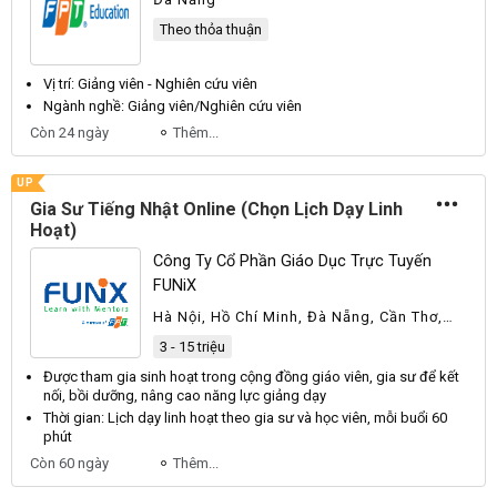
Theo thỏa thuận
Vị trí: Giảng
viên
- Nghiên cứu
viên
Ngành nghề: Giảng
viên
/Nghiên cứu
viên
Còn 24 ngày
Thêm...
UP
Gia Sư Tiếng Nhật Online (Chọn Lịch Dạy Linh
Hoạt)
Công Ty Cổ Phần Giáo Dục Trực Tuyến
FUNiX
Hà Nội, Hồ Chí Minh, Đà Nẵng, Cần Thơ,
Hải Phòng, An Giang, Bắc Ninh, Cà Mau,
3 - 15 triệu
Cao Bằng, Đắk Lắk, Điện Biên, Đồng Nai,
Đồng Tháp, Gia Lai, Hà Tĩnh, Hưng Yên,
Được tham gia sinh hoạt trong cộng đồng
giáo viên
, gia sư để kết
Khánh Hòa, Lai Châu
nối, bồi dưỡng, nâng cao năng lực giảng
dạy
Thời gian: Lịch
dạy
linh hoạt theo gia sư và học
viên
, mỗi buổi 60
phút
Còn 60 ngày
Thêm...