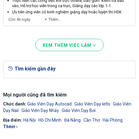
Thực hiện các công việc khi trực onsite, bao gồm: Kiểm tra đầu
vào, Hỗ trợ học
viên
trong ca trực, Giảng
dạy
các lớp 1-1
Ưu tiên ứng
viên
có kinh nghiệm giảng
dạy
hoặc luyện thi HSK
Còn 46 ngày
Thêm...
XEM THÊM VIỆC LÀM
Tìm kiếm gần đây
Mọi người cũng đã tìm kiếm
Chức danh:
Giáo Viên Dạy Autocad
·
Giáo Viên Dạy Ielts
·
Giáo Viên
Dạy Nail
·
Giáo Viên Dạy Nhảy
·
Giáo Viên Dạy Bơi
Địa điểm:
Hà Nội
·
Hồ Chí Minh
·
Đà Nẵng
·
Cần Thơ
·
Hải Phòng
·
Thêm ›