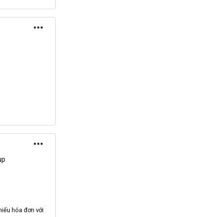
up
iếu hóa đơn với