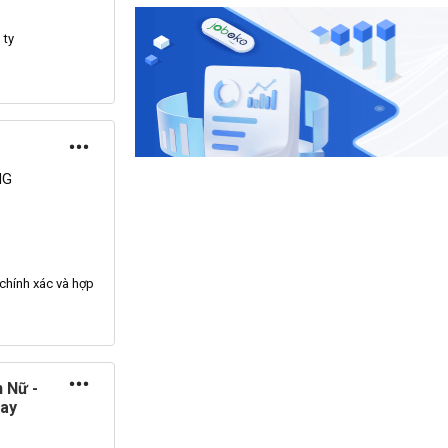
 ty
NG
 chính xác và hợp
 Nữ -
gay