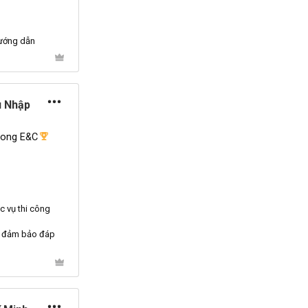
ướng dẫn
u Nhập
Long E&C
c vụ thi công
g, đảm bảo đáp