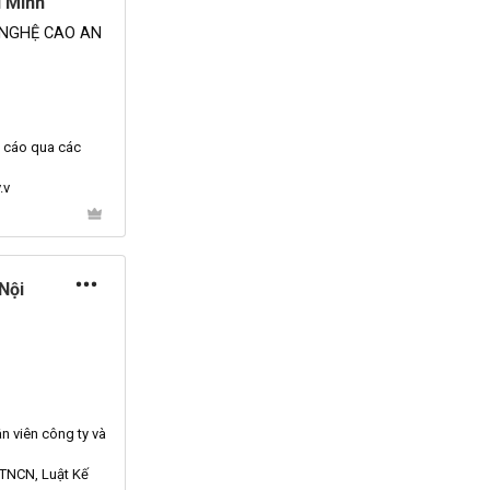
í Minh
 NGHỆ CAO AN
o cáo qua các
.v
Nội
 viên công ty và
 TNCN, Luật
Kế