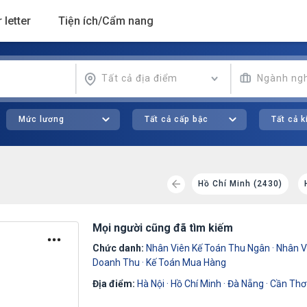
 letter
Tiện ích/Cẩm nang
Tất cả địa điểm
Ngành ng
Mức lương
Tất cả cấp bậc
Tất cả 
Bình Dương (197)
Long An (161)
Hồ Chí Minh (2430)
Mọi người cũng đã tìm kiếm
Chức danh:
Nhân Viên Kế Toán Thu Ngân
·
Nhân V
Doanh Thu
·
Kế Toán Mua Hàng
Địa điểm:
Hà Nội
·
Hồ Chí Minh
·
Đà Nẵng
·
Cần Thơ