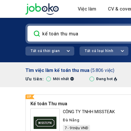
Việc làm
CV & cover
Tất cả thời gian
Tất cả loại hình
Tìm việc làm kế toán thu mua
(5.806 việc)
Ưu tiên:
Hà Nội (1844)
Đà Nẵng (200)
Mới nhất
Đang hot
UP
Kế toán Thu mua
CÔNG TY TNHH MISSTEAK
Đà Nẵng
7 - 9 triệu VNĐ