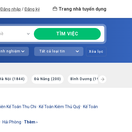
Trang nhà tuyển dụng
Đăng nhập
Đăng ký
/
TÌM VIỆC
hề
kinh nghiệm
Tất cả loại tin
Xóa lọc
Hà Nội (1844)
Đà Nẵng (200)
Bình Dương (197)
Long An (
iên Kế Toán Thu Chi
·
Kế Toán Kiêm Thủ Quỹ
·
Kế Toán
·
Hải Phòng
·
Thêm ›