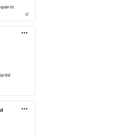
quản trị
lợi thế
CM