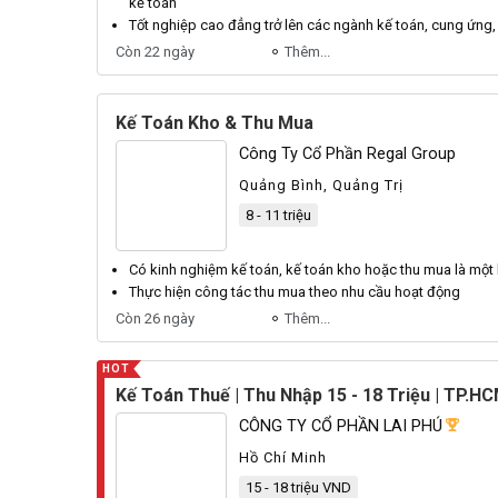
kế toán
Tốt nghiệp cao đẳng trở lên các ngành
kế toán
, cung ứng, 
Còn 22 ngày
Thêm...
Kế Toán Kho & Thu Mua
Công Ty Cổ Phần Regal Group
Quảng Bình, Quảng Trị
8 - 11 triệu
Có kinh nghiệm
kế toán
,
kế toán
kho hoặc
thu mua
là một 
Thực hiện công tác
thu mua
theo nhu cầu hoạt động
Còn 26 ngày
Thêm...
HOT
Kế Toán Thuế | Thu Nhập 15 - 18 Triệu | TP.H
CÔNG TY CỔ PHẦN LAI PHÚ
Hồ Chí Minh
15 - 18 triệu VND