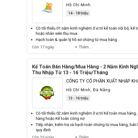
Hồ Chí Minh
14 - 18 triệu
Có tối thiểu 01 năm kinh nghiệm ở vị trí
kế toán
nội bộ,
kế 
hoặc nhân viên
thu mua
Hạch
toán
& quản lý hồ sơ chứng từ
mua
hàng
Còn 17 ngày
Thêm...
Kế Toán Bán Hàng/Mua Hàng - 2 Năm Kinh Ng
Thu Nhập Từ 13 - 16 Triệu/Tháng
CÔNG TY CỔ PHẦN XUẤT NHẬP KH
Hồ Chí Minh, Đà Nẵng
13 - 16 triệu
Có tối thiểu 02 năm kinh nghiệm ở vị trí
Kế toán
mua
hàng,
hàng hoặc
Kế toán
công nợ
Tiếp nhận, kiểm tra và hạch
toán
chứng từ
mua
hàng, bán 
quy định
Còn 25 ngày
Thêm...