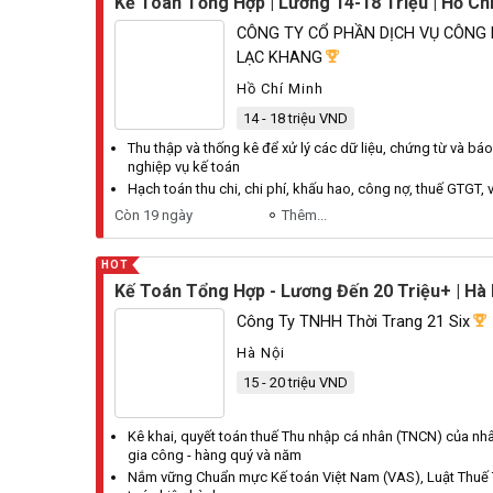
Kế Toán Tổng Hợp | Lương 14-18 Triệu | Hồ Ch
CÔNG TY CỔ PHẦN DỊCH VỤ CÔNG
LẠC KHANG
Hồ Chí Minh
14 - 18 triệu VND
Thu
thập và thống kê để xử lý các dữ liệu, chứng từ và bá
nghiệp vụ
kế toán
Hạch
toán thu
chi, chi phí, khấu hao, công nợ, thuế GTGT, v
Còn 19 ngày
Thêm...
HOT
Kế Toán Tổng Hợp - Lương Đến 20 Triệu+ | Hà 
Công Ty TNHH Thời Trang 21 Six
Hà Nội
15 - 20 triệu VND
Kê khai, quyết toán thuế
Thu
nhập cá nhân (TNCN) của nhân
gia công - hàng quý và năm
Nắm vững Chuẩn mực
Kế toán
Việt Nam (VAS), Luật Thuế