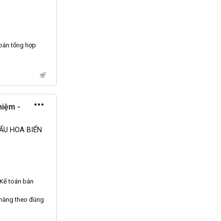
toán
tổng hợp
hiệm -
ẨU HOA BIỂN
Kế toán
bán
hàng theo đúng