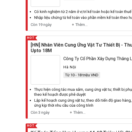
Có kinh nghiệm từ 2 năm ở vị trí
kế toán
hoặc
kế toán
thuế
Nhập liệu chứng từ
kế toán
vào phần mềm
kế toán
theo h
Còn 19 ngày
Thêm...
HOT
[HN] Nhân Viên Cung Ứng Vật Tư Thiết Bị - Th
Upto 18M
Công Ty Cổ Phần Xây Dựng Thăng 
Hà Nội
Từ 10 - 18 triệu VND
Thực hiện công tác
mua
sắm, cung ứng vật tư, thiết bị phụ
theo
kế
hoạch được phê duyệt
Lập
kế
hoạch cung ứng vật tư, theo dõi tiến độ giao hàn
ứng kịp thời nhu cầu của công trình
Còn 3 ngày
Thêm...
HOT