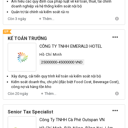
Am hiểu các quy định của pháp luật về kế toán, thuế, tài chính
doanh nghiệp và hệ thống
kiểm soát nội bộ
Quản trị tài chính và
kiểm soát
rủi ro
Còn 3 ngày
Thêm...
UP
KẾ TOÁN TRƯỞNG
CÔNG TY TNHH EMERALD HOTEL
Hồ Chí Minh
25000000-45000000 VND
Xây dựng, cải tiến quy trình kế toán và
kiểm soát nội bộ
Kiểm soát
doanh thu, chi phí (đặc biệt Food Cost, Beverage Cost),
công nợ và hàng tồn kho
Còn 20 ngày
Thêm...
Senior Tax Specialist
Công Ty TNHH Cà Phê Outspan VN
Hồ Chí Minh, Đắk Nông, Đồng Nai, Lâm