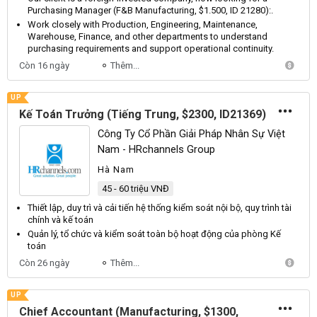
Purchasing
Manager
(
F
&
B
Manufacturing
, $1.500,
ID
21280):.
Work closely with
Production
,
Engineering
,
Maintenance
,
Warehouse
,
Finance
, and other departments to understand
purchasing requirements and support operational continuity.
Còn 16 ngày
Thêm...
UP
Kế Toán Trưởng (Tiếng Trung, $2300, ID21369)
Công Ty Cổ Phần Giải Pháp Nhân Sự Việt
Nam - HRchannels Group
Hà Nam
45 - 60 triệu VNĐ
Thiết lập, duy trì và cải tiến hệ thống
kiểm soát nội bộ
, quy trình tài
chính và kế toán
Quản lý, tổ chức và
kiểm soát
toàn
bộ
hoạt động của phòng Kế
toán
Còn 26 ngày
Thêm...
UP
Chief Accountant (Manufacturing, $1300,