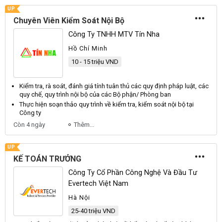
UP
Chuyên Viên Kiểm Soát Nội Bộ
Công Ty TNHH MTV Tín Nha
Hồ Chí Minh
10 - 15 triệu VND
Kiểm
tra, rà
soát
, đánh giá tính tuân thủ các quy định pháp luật, các
quy chế, quy trình
nội bộ
của các
Bộ
phận/ Phòng ban
Thực hiện soạn thảo quy trình về
kiểm
tra,
kiểm
soát nội bộ tại
Công ty
Còn 4 ngày
Thêm...
UP
KẾ TOÁN TRƯỞNG
Công Ty Cổ Phần Công Nghệ Và Đầu Tư
Evertech Việt Nam
Hà Nội
25-40 triệu VND