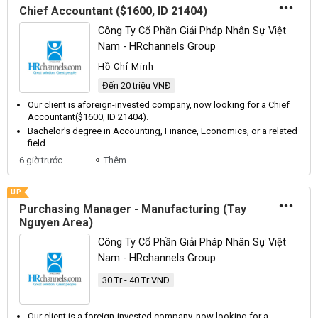
Chief Accountant ($1600, ID 21404)
Công Ty Cổ Phần Giải Pháp Nhân Sự Việt
Nam - HRchannels Group
Hồ Chí Minh
Đến 20 triệu VNĐ
Our client is aforeign-invested company, now looking for a
Chief
Accountant
($1600,
ID
21404).
Bachelor's degree in
Accounting
,
Finance
,
Economics
, or a related
field.
6 giờ trước
Thêm...
UP
Purchasing Manager - Manufacturing (Tay
Nguyen Area)
Công Ty Cổ Phần Giải Pháp Nhân Sự Việt
Nam - HRchannels Group
30 Tr - 40 Tr VND
Our client is a foreign-invested company, now looking for a