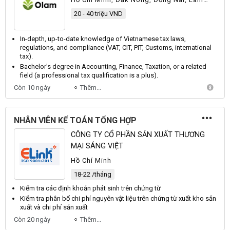
Đồng
20 - 40 triệu VND
In-depth, up-to-date knowledge of
Vietnamese
tax laws,
regulations, and compliance (
VAT
,
CIT
,
PIT
,
Customs
, international
tax).
Bachelor's degree in
Accounting
,
Finance
,
Taxation
, or a related
field (a professional tax qualification is a plus).
Còn 10 ngày
Thêm...
NHÂN VIÊN KẾ TOÁN TỔNG HỢP
CÔNG TY CỔ PHẦN SẢN XUẤT THƯƠNG
MẠI SÁNG VIỆT
Hồ Chí Minh
18-22 /tháng
Kiểm
tra các định khoản phát sinh trên chứng từ
Kiểm
tra phân bổ chi phí nguyên vật liệu trên chứng từ xuất kho sản
xuất và chi phí sản xuất
Còn 20 ngày
Thêm...