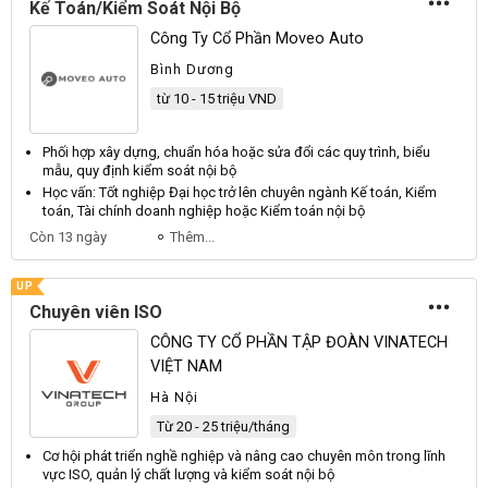
Kế Toán/Kiểm Soát Nội Bộ
Công Ty Cổ Phần Moveo Auto
Bình Dương
từ 10 - 15 triệu VND
Phối hợp xây dựng, chuẩn hóa hoặc sửa đổi các quy trình, biểu
mẫu, quy định
kiểm soát nội bộ
Học vấn: Tốt nghiệp Đại học trở lên chuyên ngành Kế toán,
Kiểm
toán, Tài chính doanh nghiệp hoặc
Kiểm
toán
nội bộ
Còn 13 ngày
Thêm...
UP
Chuyên viên ISO
CÔNG TY CỔ PHẦN TẬP ĐOÀN VINATECH
VIỆT NAM
Hà Nội
Từ 20 - 25 triệu/tháng
Cơ hội phát triển nghề nghiệp và nâng cao chuyên môn trong lĩnh
vực ISO, quản lý chất lượng và
kiểm soát nội bộ