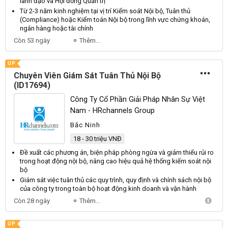
lãnh đạo và Hội đồng Quản trị
Từ 2-3 năm kinh nghiệm tại vị trí
Kiểm soát Nội bộ
, Tuân thủ
(Compliance) hoặc
Kiểm
toán
Nội bộ
trong lĩnh vực chứng khoán,
ngân hàng hoặc tài chính
Còn 53 ngày
Thêm...
UP
Chuyên Viên Giám Sát Tuân Thủ Nội Bộ
(ID17694)
Công Ty Cổ Phần Giải Pháp Nhân Sự Việt
Nam - HRchannels Group
Bắc Ninh
18 - 30 triệu VNĐ
Đề xuất các phương án, biện pháp phòng ngừa và giảm thiểu rủi ro
trong hoạt động
nội bộ
, nâng cao hiệu quả hệ thống kiểm soát
nội
bộ
Giám sát việc tuân thủ các quy trình, quy định và chính sách
nội bộ
của công ty trong toàn
bộ
hoạt động kinh doanh và vận hành
Còn 28 ngày
Thêm...
UP