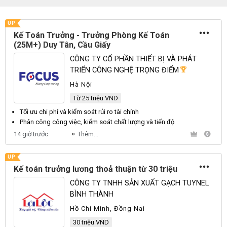
UP
Kế Toán Trưởng - Trưởng Phòng Kế Toán
(25M+) Duy Tân, Cầu Giấy
CÔNG TY CỔ PHẦN THIẾT BỊ VÀ PHÁT
TRIỂN CÔNG NGHỆ TRỌNG ĐIỂM
Hà Nội
Từ 25 triệu VND
Tối ưu chi phí và
kiểm soát
rủi ro tài chính
Phân công công việc,
kiểm soát
chất lượng và tiến độ
14 giờ trước
Thêm...
UP
Kế toán trưởng lương thoả thuận từ 30 triệu
CÔNG TY TNHH SẢN XUẤT GẠCH TUYNEL
BÌNH THÀNH
Hồ Chí Minh, Đồng Nai
30 triệu VND