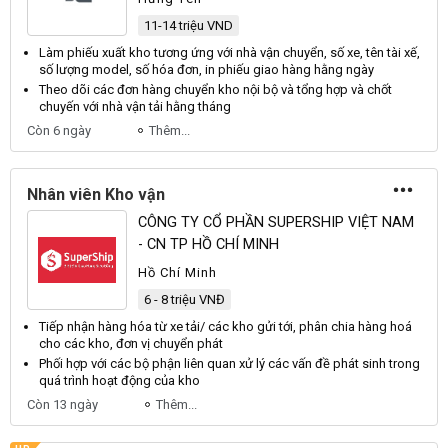
11-14 triệu VND
Làm phiếu xuất
kho
tương ứng với nhà
vận
chuyển, số xe, tên tài xế,
số lượng model, số hóa đơn, in phiếu giao hàng hằng ngày
Theo dõi các đơn hàng chuyển
kho
nội bộ và tổng hợp và chốt
chuyến với nhà
vận
tải hằng tháng
Còn 6 ngày
Thêm...
Nhân viên Kho vận
CÔNG TY CỔ PHẦN SUPERSHIP VIỆT NAM
- CN TP HỒ CHÍ MINH
Hồ Chí Minh
6 - 8 triệu VNĐ
Tiếp nhận hàng hóa từ xe tải/ các
kho
gửi tới, phân chia hàng hoá
cho các
kho
, đơn vị chuyển phát
Phối hợp với các bộ phận liên quan xử lý các vấn đề phát sinh trong
quá trình hoạt động của
kho
Còn 13 ngày
Thêm...