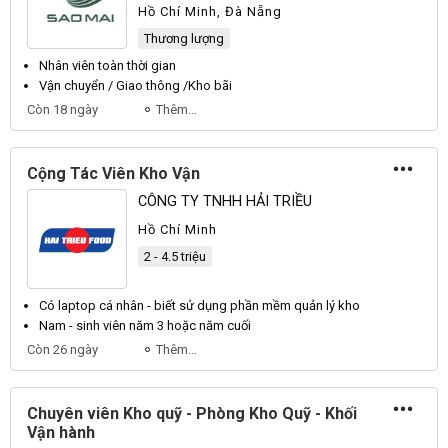
Hồ Chí Minh, Đà Nẵng
Thương lượng
Nhân viên
toàn thời gian
Vận
chuyển / Giao thông /
Kho
bãi
Còn 18 ngày
Thêm...
Cộng Tác Viên Kho Vận
CÔNG TY TNHH HẢI TRIỀU
Hồ Chí Minh
2 - 4.5 triệu
Có laptop cá
nhân
- biết sử dụng phần mềm quản lý
kho
Nam - sinh
viên
năm 3 hoặc năm cuối
Còn 26 ngày
Thêm...
Chuyên viên Kho quỹ - Phòng Kho Quỹ - Khối
Vận hành