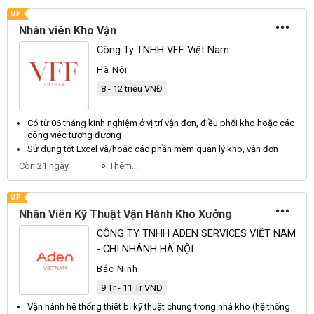
UP
Nhân viên Kho Vận
Công Ty TNHH VFF Việt Nam
Hà Nội
8 - 12 triệu VNĐ
Có từ 06 tháng kinh nghiệm ở vị trí
vận
đơn, điều phối
kho
hoặc các
công việc tương đương
Sử dụng tốt Excel và/hoặc các phần mềm quản lý
kho
,
vận
đơn
Còn 21 ngày
Thêm...
UP
Nhân Viên Kỹ Thuật Vận Hành Kho Xưởng
CÔNG TY TNHH ADEN SERVICES VIỆT NAM
- CHI NHÁNH HÀ NỘI
Bắc Ninh
9 Tr - 11 Tr VND
Vận
hành hệ thống thiết bị kỹ thuật chung trong nhà
kho
(hệ thống