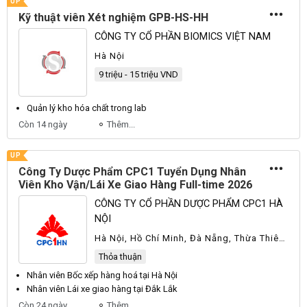
UP
Kỹ thuật viên Xét nghiệm GPB-HS-HH
CÔNG TY CỔ PHẦN BIOMICS VIỆT NAM
Hà Nội
9 triệu - 15 triệu VND
Quản lý
kho
hóa chất trong lab
Còn 14 ngày
Thêm...
UP
Công Ty Dược Phẩm CPC1 Tuyển Dụng Nhân
Viên Kho Vận/Lái Xe Giao Hàng Full-time 2026
CÔNG TY CỔ PHẦN DƯỢC PHẨM CPC1 HÀ
NỘI
Hà Nội, Hồ Chí Minh, Đà Nẵng, Thừa Thiên
Huế, Khác
Thỏa thuận
Nhân viên
Bốc xếp hàng hoá tại Hà Nội
Nhân viên
Lái xe giao hàng tại Đắk Lắk
Còn 24 ngày
Thêm...