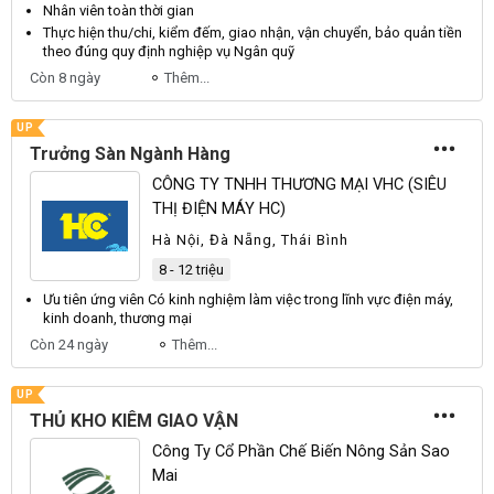
Nhân viên
toàn thời gian
Thực hiện thu/chi, kiểm đếm, giao nhận,
vận
chuyển, bảo quản tiền
theo đúng quy định nghiệp vụ Ngân quỹ
Còn 8 ngày
Thêm...
UP
Trưởng Sàn Ngành Hàng
CÔNG TY TNHH THƯƠNG MẠI VHC (SIÊU
THỊ ĐIỆN MÁY HC)
Hà Nội, Đà Nẵng, Thái Bình
8 - 12 triệu
Ưu tiên ứng
viên
Có kinh nghiệm làm việc trong lĩnh vực điện máy,
kinh doanh, thương mại
Còn 24 ngày
Thêm...
UP
THỦ KHO KIÊM GIAO VẬN
Công Ty Cổ Phần Chế Biến Nông Sản Sao
Mai