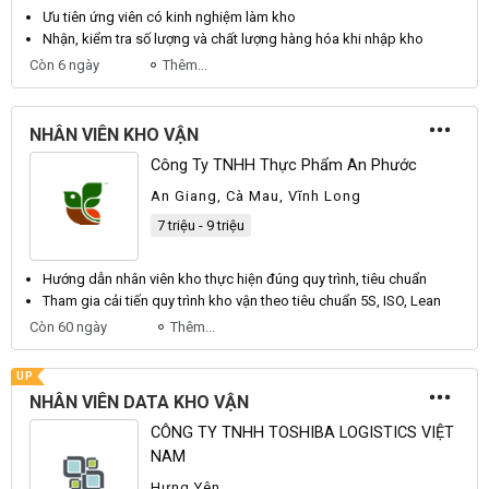
Ưu tiên ứng
viên
có kinh nghiệm làm
kho
Nhận, kiểm tra số lượng và chất lượng hàng hóa khi nhập
kho
Còn 6 ngày
Thêm...
NHÂN VIÊN KHO VẬN
Công Ty TNHH Thực Phẩm An Phước
An Giang, Cà Mau, Vĩnh Long
7 triệu - 9 triệu
Hướng dẫn
nhân viên kho
thực hiện đúng quy trình, tiêu chuẩn
Tham gia cải tiến quy trình
kho vận
theo tiêu chuẩn 5S, ISO, Lean
Còn 60 ngày
Thêm...
UP
NHÂN VIÊN DATA KHO VẬN
CÔNG TY TNHH TOSHIBA LOGISTICS VIỆT
NAM
Hưng Yên