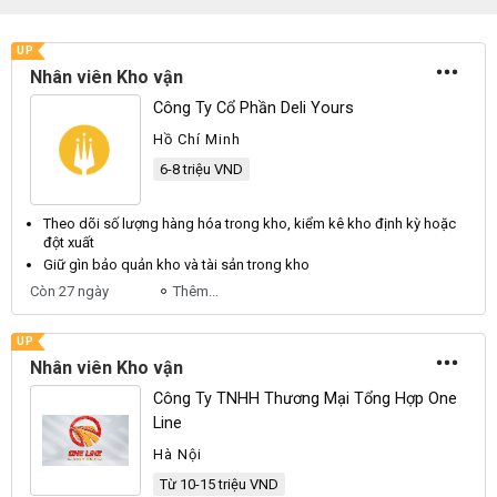
UP
Nhân viên Kho vận
Công Ty Cổ Phần Deli Yours
Hồ Chí Minh
6-8 triệu VND
Theo dõi số lượng hàng hóa trong
kho
, kiểm kê
kho
định kỳ hoặc
đột xuất
Giữ gìn bảo quản
kho
và tài sản trong
kho
Còn 27 ngày
Thêm...
UP
Nhân viên Kho vận
Công Ty TNHH Thương Mại Tổng Hợp One
Line
Hà Nội
Từ 10-15 triệu VND