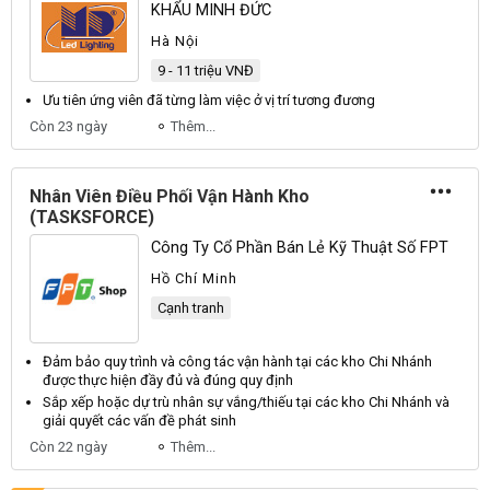
KHẨU MINH ĐỨC
Hà Nội
9 - 11 triệu VNĐ
Ưu tiên ứng
viên
đã từng làm việc ở vị trí tương đương
Còn 23 ngày
Thêm...
Nhân Viên Điều Phối Vận Hành Kho
(TASKSFORCE)
Công Ty Cổ Phần Bán Lẻ Kỹ Thuật Số FPT
Hồ Chí Minh
Cạnh tranh
Đảm bảo quy trình và công tác
vận
hành tại các
kho
Chi Nhánh
được thực hiện đầy đủ và đúng quy định
Sắp xếp hoặc dự trù
nhân
sự vắng/thiếu tại các
kho
Chi Nhánh và
giải quyết các vấn đề phát sinh
Còn 22 ngày
Thêm...