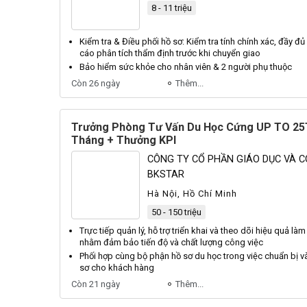
8 - 11 triệu
Kiểm tra & Điều phối
hồ sơ
: Kiểm tra tính chính xác, đầy đ
cáo phân tích thẩm định trước khi chuyển giao
Bảo hiểm sức khỏe cho
nhân viên
& 2 người phụ thuộc
Còn 26 ngày
Thêm...
Trưởng Phòng Tư Vấn Du Học Cứng UP TO 25
Tháng + Thưởng KPI
CÔNG TY CỔ PHẦN GIÁO DỤC VÀ 
BKSTAR
Hà Nội, Hồ Chí Minh
50 - 150 triệu
Trực tiếp quản
lý
, hỗ trợ triển khai và theo dõi hiệu quả là
nhằm đảm bảo tiến độ và chất lượng công việc
Phối hợp cùng bộ phận
hồ sơ
du học trong việc chuẩn bị v
sơ
cho khách hàng
Còn 21 ngày
Thêm...