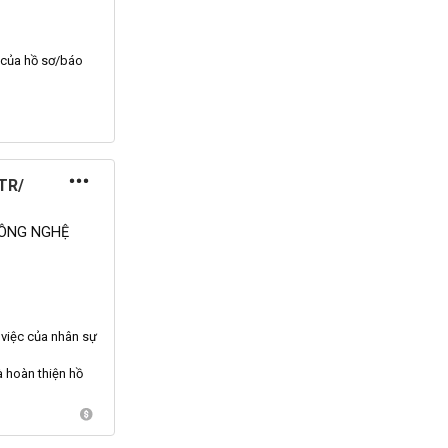
ủ của
hồ sơ
/báo
TR/
CÔNG NGHỆ
m việc của
nhân
sự
à hoàn thiện
hồ