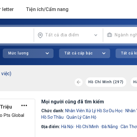
 letter
Tiện ích/Cẩm nang
Tất cả địa điểm
Ngành ng
Mức lương
Tất cả cấp bậc
Tất cả 
 việc)
 (49)
Cần Thơ (36)
Đà Nẵng (30)
Hồ Chí Minh (297)
H
Mọi người cũng đã tìm kiếm
Triệu
Chức danh:
Nhân Viên Xử Lý Hồ Sơ Du Học
·
Nhân 
 Pts Global
Hồ Sơ Thầu
·
Quản Lý Căn Hộ
Địa điểm:
Hà Nội
·
Hồ Chí Minh
·
Đà Nẵng
·
Cần Thơ