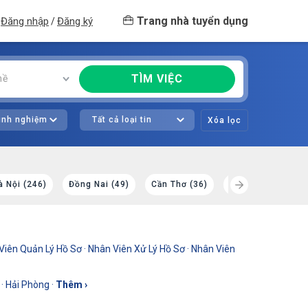
Trang nhà tuyển dụng
Đăng nhập
Đăng ký
/
TÌM VIỆC
hề
kinh nghiệm
Tất cả loại tin
Xóa lọc
à Nội (246)
Đồng Nai (49)
Cần Thơ (36)
Đà Nẵng (30)
Viên Quản Lý Hồ Sơ
·
Nhân Viên Xử Lý Hồ Sơ
·
Nhân Viên
·
Hải Phòng
·
Thêm ›