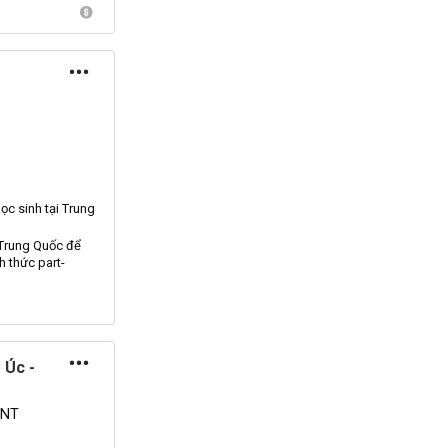
ọc sinh tại Trung
 Trung Quốc để
 thức part-
 Úc -
INT