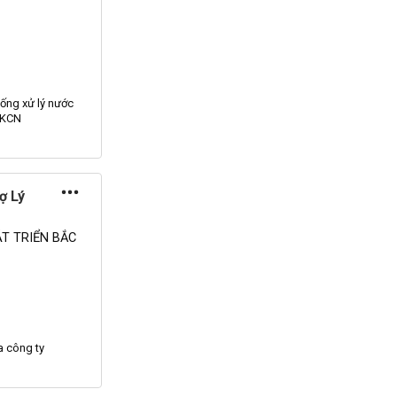
thống
xử lý
nước
a KCN
ợ Lý
T TRIỂN BẮC
 công ty