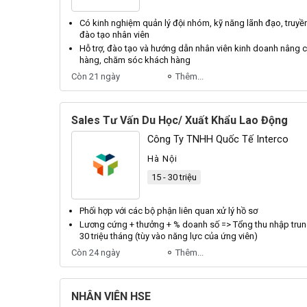
Có kinh nghiệm quản
lý
đội nhóm, kỹ năng lãnh đạo, truyề
đào tạo
nhân viên
Hỗ trợ, đào tạo và hướng dẫn
nhân viên
kinh doanh nâng c
hàng, chăm sóc khách hàng
Còn 21 ngày
Thêm...
Sales Tư Vấn Du Học/ Xuất Khẩu Lao Động
Công Ty TNHH Quốc Tế Interco
Hà Nội
15 - 30 triệu
Phối hợp với các bộ phận liên quan
xử lý hồ sơ
Lương cứng + thưởng + % doanh số => Tổng thu nhập trung
30 triệu tháng (tùy vào năng lực của ứng
viên
)
Còn 24 ngày
Thêm...
NHÂN VIÊN HSE