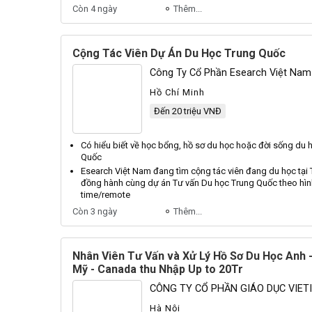
Còn 4 ngày
Thêm...
Cộng Tác Viên Dự Án Du Học Trung Quốc
Công Ty Cổ Phần Esearch Việt Nam
Hồ Chí Minh
Đến 20 triệu VNĐ
Có hiểu biết về học bổng,
hồ sơ
du học hoặc đời sống du h
Quốc
Esearch Việt Nam đang tìm cộng tác
viên
đang du học tại
đồng hành cùng dự án Tư vấn Du học Trung Quốc theo hình
time/remote
Còn 3 ngày
Thêm...
Nhân Viên Tư Vấn và Xử Lý Hồ Sơ Du Học Anh -
Mỹ - Canada thu Nhập Up to 20Tr
CÔNG TY CỔ PHẦN GIÁO DỤC VIET
Hà Nội