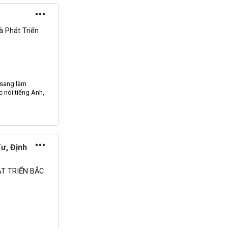
 Phát Triển
 sang làm
c nói tiếng Anh,
ư, Định
T TRIỂN BẮC