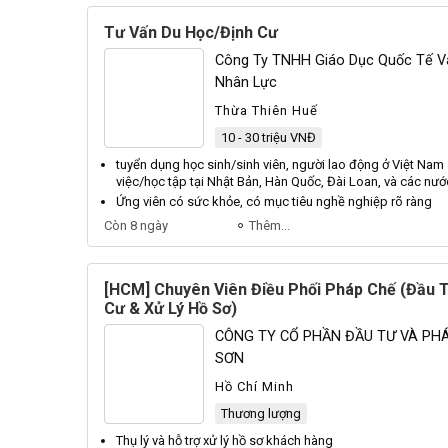
Tư Vấn Du Học/Định Cư
Công Ty TNHH Giáo Dục Quốc Tế Và
Nhân Lực
Thừa Thiên Huế
10 - 30 triệu VNĐ
tuyển dụng học sinh/sinh
viên
, người lao động ở Việt Nam
việc/học tập tại Nhật Bản, Hàn Quốc, Đài Loan, và các nướ
Ứng
viên
có sức khỏe, có mục tiêu nghề nghiệp rõ ràng
Còn 8 ngày
Thêm...
[HCM] Chuyên Viên Điều Phối Pháp Chế (Đầu T
Cư & Xử Lý Hồ Sơ)
CÔNG TY CỔ PHẦN ĐẦU TƯ VÀ PHÁ
SƠN
Hồ Chí Minh
Thương lượng
Thụ
lý
và hỗ trợ xử
lý
hồ sơ khách hàng