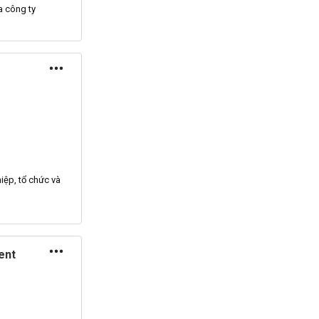
 công ty
iệp, tổ chức và
ent