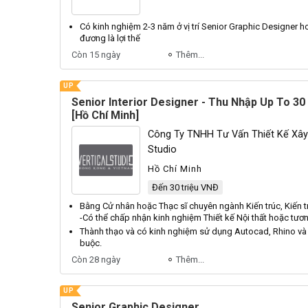
Có kinh nghiệm 2-3 năm ở vị trí
Senior
Graphic
Designer
ho
đương là lợi thế
Còn 15 ngày
Thêm...
UP
Senior Interior Designer - Thu Nhập Up To 30
[Hồ Chí Minh]
Công Ty TNHH Tư Vấn Thiết Kế Xây 
Studio
Hồ Chí Minh
Đến 30 triệu VNĐ
Bằng
Cử
nhân hoặc
Thạc
sĩ chuyên ngành
Kiến
trúc,
Kiến
t
-
Có
thể chấp nhận kinh nghiệm
Thiết
kế
Nội
thất hoặc tươ
Thành thạo và có kinh nghiệm sử dụng
Autocad
,
Rhino
v
buộc.
Còn 28 ngày
Thêm...
UP
Senior Graphic Designer