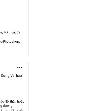
ọa,
Mỹ
thuật đa
be
Photoshop
,
Dựng Vertical
rúc
Nội
thất, hoặc
ng đương.
à
Adobe
CS
là bắt