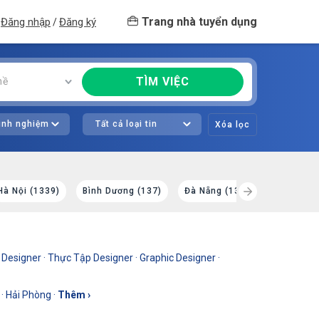
Trang nhà tuyển dụng
Đăng nhập
Đăng ký
/
TÌM VIỆC
hề
kinh nghiệm
Tất cả loại tin
Xóa lọc
Hà Nội (1339)
Bình Dương (137)
Đà Nẵng (134)
Đồng Nai 
 Designer
·
Thực Tập Designer
·
Graphic Designer
·
·
Hải Phòng
·
Thêm ›