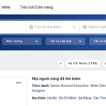
 letter
Tiện ích/Cẩm nang
Tất cả địa điểm
Ngành ng
Mức lương
Tất cả cấp bậc
Tất cả 
)
Đà Nẵng (134)
Đồng Nai (112)
Hồ Chí Minh (1938)
Mọi người cũng đã tìm kiếm
Chức danh:
Senior Account Executive
·
Nhân Viên
Designer
Địa điểm:
Hà Nội
·
Hồ Chí Minh
·
Đà Nẵng
·
Cần Thơ