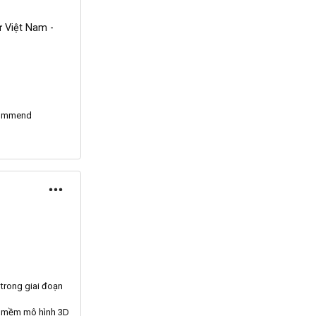
 Việt Nam -
commend
 trong giai đoạn
n mềm mô hình
3D