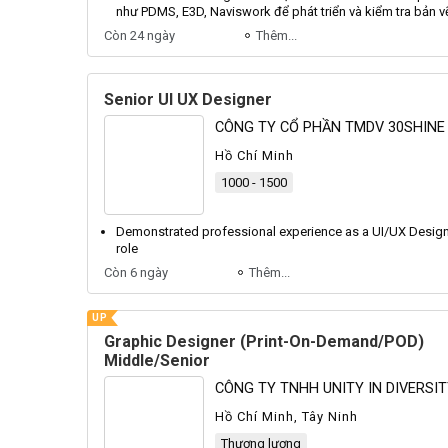
như
PDMS
,
E3D
,
Naviswork
để phát triển và kiểm tra bản vẽ
Còn 24 ngày
Thêm...
Senior UI UX Designer
CÔNG TY CỔ PHẦN TMDV 30SHINE
Hồ Chí Minh
1000 - 1500
Demonstrated professional experience as a UI/UX
Design
role
Còn 6 ngày
Thêm...
UP
Graphic Designer (Print-On-Demand/POD)
Middle/Senior
CÔNG TY TNHH UNITY IN DIVERSI
Hồ Chí Minh, Tây Ninh
Thương lượng