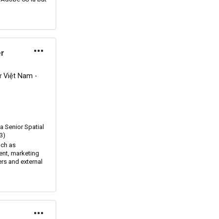
er
 Việt Nam -
 a
Senior
Spatial
3)
uch as
ent, marketing
ers and external