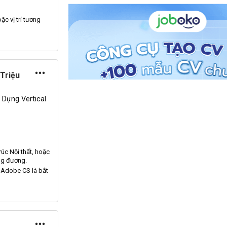
ặc vị trí tương
 Triệu
Dựng Vertical
rúc
Nội
thất, hoặc
ng đương.
à
Adobe
CS
là bắt