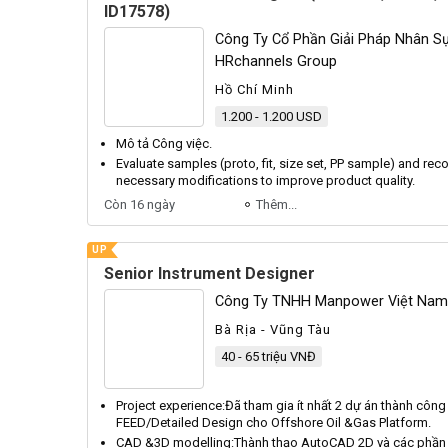
ID17578)
Công Ty Cổ Phần Giải Pháp Nhân Sự
HRchannels Group
Hồ Chí Minh
1.200 - 1.200 USD
Mô tả
Công
việc.
Evaluate samples (proto, fit, size set,
PP
sample) and re
necessary modifications to improve product quality.
Còn 16 ngày
Thêm...
UP
Senior Instrument Designer
Công Ty TNHH Manpower Việt Nam
Bà Rịa - Vũng Tàu
40 - 65 triệu VNĐ
Project experience:
Đã
tham gia ít nhất 2 dự án thành công
FEED
/
Detailed
Design
cho
Offshore
Oil
&
Gas
Platform
.
CAD &
3D
modelling:
Thành
thạo
AutoCAD
2D
và các phầ