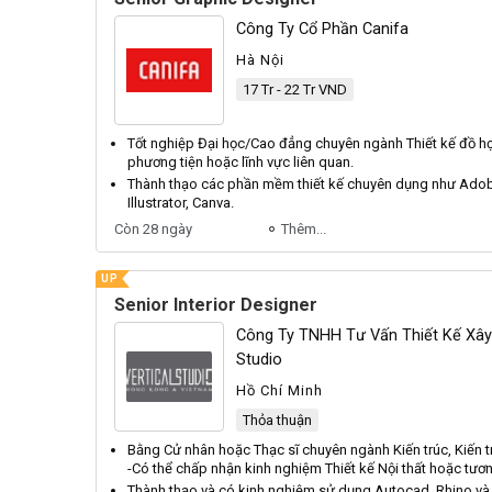
Công Ty Cổ Phần Canifa
Hà Nội
17 Tr - 22 Tr VND
Tốt nghiệp
Đại
học/
Cao
đẳng chuyên ngành
Thiết
kế đồ h
phương tiện hoặc lĩnh vực liên quan.
Thành thạo các phần mềm thiết kế chuyên dụng như
Ado
Illustrator
,
Canva
.
Còn 28 ngày
Thêm...
UP
Senior Interior Designer
Công Ty TNHH Tư Vấn Thiết Kế Xây 
Studio
Hồ Chí Minh
Thỏa thuận
Bằng
Cử
nhân hoặc
Thạc
sĩ chuyên ngành
Kiến
trúc,
Kiến
t
-
Có
thể chấp nhận kinh nghiệm
Thiết
kế
Nội
thất hoặc tươ
Thành thạo và có kinh nghiệm sử dụng
Autocad
,
Rhino
v