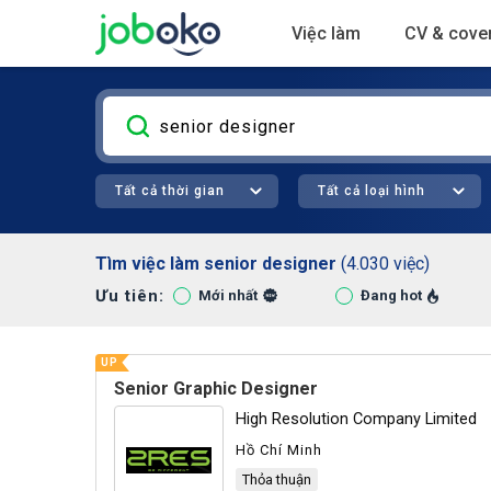
Việc làm
CV & cover
Tất cả thời gian
Tất cả loại hình
Tìm việc làm senior designer
(4.030 việc)
Ưu tiên:
Hà Nội (1339)
Bình Dương (137
Mới nhất
Đang hot
UP
Senior Graphic Designer
High Resolution Company Limited
Hồ Chí Minh
Thỏa thuận