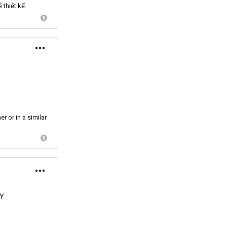
 thiết kế.
er
or in a similar
TY