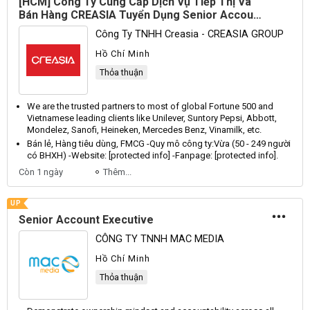
[HCM] Công Ty Cung Cấp Dịch Vụ Tiếp Thị Và
Bán Hàng CREASIA Tuyển Dụng Senior Account
Executive Full-time 2026
Công Ty TNHH Creasia - CREASIA GROUP
Hồ Chí Minh
Thỏa thuận
We are the trusted partners to most of global
Fortune
500 and
Vietnamese
leading clients like
Unilever
,
Suntory
Pepsi
,
Abbott
,
Mondelez
,
Sanofi
,
Heineken
,
Mercedes
Benz
,
Vinamilk
, etc.
Bán lẻ,
Hàng
tiêu dùng,
FMCG
-
Quy
mô công ty:
Vừa
(50 - 249 người
có
BHXH
) -
Website
: [protected info] -
Fanpage
: [protected info].
Còn 1 ngày
Thêm...
UP
Senior Account Executive
CÔNG TY TNNH MAC MEDIA
Hồ Chí Minh
Thỏa thuận