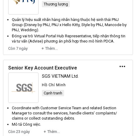
Thương lượng
Quản lý hiệu suất nhãn hàng nhãn hàng thuộc hệ sinh thái
PNJ
Group
(
Disney
by
PNJ
,
PNJ
x
Hello
Kitty
,
Style
by
PNJ
,
Mancode
by
PNJ
,
Wedding
).
Đóng vai trò
Virtual
Portal
Hub
Representative
, tiếp nhận thông tin
và tư vấn (
Advise
) phương án phối hợp theo mô hình
PDCA
.
Còn 7 ngày
Thêm...
Senior Key Account Executive
SGS VIETNAM Ltd.
Hồ Chí Minh
Cạnh tranh
Coordinate with
Customer
Service
Team
and related
Section
Manager
to consult the services, handle clients' complaints/
claims or collect outstanding debts.
Mô tả
Công
việc.
Còn 23 ngày
Thêm...