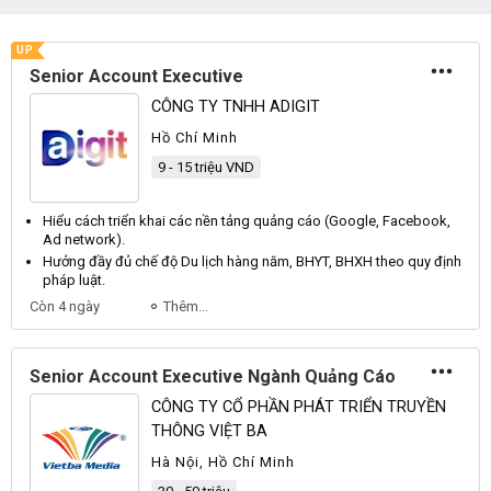
UP
Senior Account Executive
CÔNG TY TNHH ADIGIT
Hồ Chí Minh
9 - 15 triệu VND
Hiểu cách triển khai các nền tảng quảng cáo (
Google
,
Facebook
,
Ad
network).
Hưởng đầy đủ chế độ
Du
lịch hàng năm,
BHYT
,
BHXH
theo quy định
pháp luật.
Còn 4 ngày
Thêm...
Senior Account Executive Ngành Quảng Cáo
CÔNG TY CỔ PHẦN PHÁT TRIỂN TRUYỀN
THÔNG VIỆT BA
Hà Nội, Hồ Chí Minh