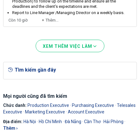
Production
) to follow up on the timeline and ensure all the
deadlines and the client's expectations are met.
Report to
Line
Manager
/
Managing
Director
on a weekly basis.
Còn 10 giờ
Thêm...
XEM THÊM VIỆC LÀM
Tìm kiếm gần đây
Mọi người cũng đã tìm kiếm
Chức danh:
Production Executive
·
Purchasing Executive
·
Telesales
Executive
·
Marketing Executive
·
Account Executive
Địa điểm:
Hà Nội
·
Hồ Chí Minh
·
Đà Nẵng
·
Cần Thơ
·
Hải Phòng
·
Thêm ›