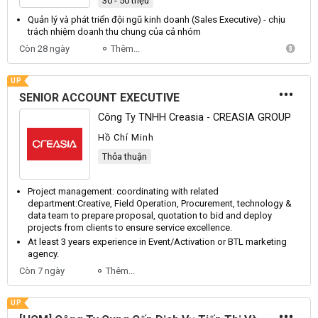
30 - 50 triệu
Quản lý và phát triển đội ngũ kinh doanh (Sales
Executive
) - chịu
trách nhiệm doanh thu chung của cả nhóm
Còn 28 ngày
Thêm...
UP
SENIOR ACCOUNT EXECUTIVE
Công Ty TNHH Creasia - CREASIA GROUP
Hồ Chí Minh
Thỏa thuận
Project management: coordinating with related
department:
Creative
,
Field
Operation
,
Procurement
, technology &
data team to prepare proposal, quotation to bid and deploy
projects from clients to ensure service excellence.
At least 3 years experience in
Event
/
Activation
or
BTL
marketing
agency.
Còn 7 ngày
Thêm...
UP