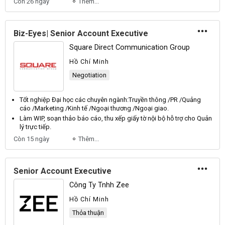
Còn 26 ngày
Thêm...
Biz-Eyes| Senior Account Executive
Square Direct Communication Group
Hồ Chí Minh
Negotiation
Tốt nghiệp
Đại
học các chuyên ngành:
Truyền
thông /
PR
/
Quảng
cáo /
Marketing
/
Kinh
tế /
Ngoại
thương /
Ngoại
giao.
Làm
WIP
, soạn thảo báo cáo, thu xếp giấy tờ nội bộ hỗ trợ cho
Quản
lý trực tiếp.
Còn 15 ngày
Thêm...
Senior Account Executive
Công Ty Tnhh Zee
Hồ Chí Minh
Thỏa thuận