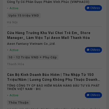
Công Ty Cổ Phần Dược Phẩm Vĩnh Phúc (VINPHACO)
Active
OMess
Upto 15 triệu VND
Hà Nội
Cửa Hàng Trưởng Khu Vui Chơi Trẻ Em_ Store
Manager_ Làm Việc Tại Aeon Mall Thanh Hóa
Aeon Fantasy Vietnam Co.,ltd.
Active
OMess
10 - 12 Triệu VND + Phụ Cấp
Thanh Hóa
Cán Bộ Kinh Doanh Bảo Hiểm | Thu Nhập Từ 150
Triệu/Năm | Lương Cứng Không Phụ Thuộc Doanh
Số
TỔNG CÔNG TY CP BẢO HIỂM NGÂN HÀNG ĐẦU TƯ VÀ PHÁT
TRIỂN VIỆT NAM - BIC
Active
OMess
Thỏa Thuận