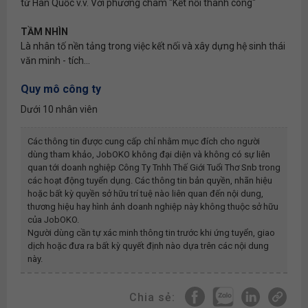
từ Hàn Quốc v.v. Với phương châm "Kết nối thành công"
TẦM NHÌN
Là nhân tố nền tảng trong việc kết nối và xây dựng hệ sinh thái
văn minh - tích...
Quy mô công ty
Dưới 10 nhân viên
Các thông tin được cung cấp chỉ nhằm mục đích cho người
dùng tham khảo, JobOKO không đại diện và không có sự liên
quan tới doanh nghiệp
Công Ty Tnhh Thế Giới Tuổi Thơ Snb
trong
các hoạt động tuyển dụng. Các thông tin bản quyền, nhãn hiệu
hoặc bất kỳ quyền sở hữu trí tuệ nào liên quan đến nội dung,
thương hiệu hay hình ảnh doanh nghiệp này không thuộc sở hữu
của JobOKO.
Người dùng cần tự xác minh thông tin trước khi ứng tuyển, giao
dịch hoặc đưa ra bất kỳ quyết định nào dựa trên các nội dung
này.
Chia sẻ: