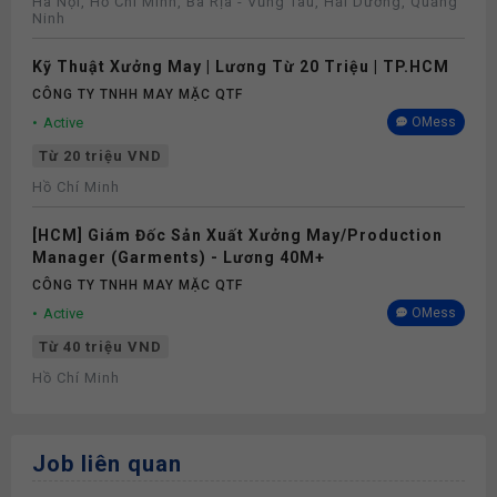
Hà Nội, Hồ Chí Minh, Bà Rịa - Vũng Tàu, Hải Dương, Quảng
Ninh
Kỹ Thuật Xưởng May | Lương Từ 20 Triệu | TP.HCM
CÔNG TY TNHH MAY MẶC QTF
Active
OMess
Từ 20 triệu VND
Hồ Chí Minh
[HCM] Giám Đốc Sản Xuất Xưởng May/Production
Manager (Garments) - Lương 40M+
CÔNG TY TNHH MAY MẶC QTF
Active
OMess
Từ 40 triệu VND
Hồ Chí Minh
Job liên quan