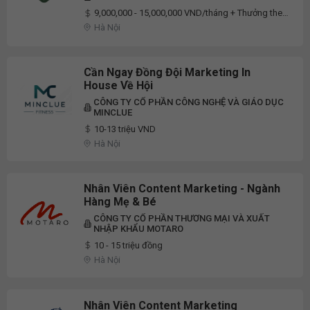
9,000,000 - 15,000,000 VND/tháng + Thưởng theo
KPIs/Doanh thu
Hà Nội
Cần Ngay Đồng Đội Marketing In
House Về Hội
CÔNG TY CỔ PHẦN CÔNG NGHỆ VÀ GIÁO DỤC
MINCLUE
10-13 triệu VND
Hà Nội
Nhân Viên Content Marketing - Ngành
Hàng Mẹ & Bé
CÔNG TY CỔ PHẦN THƯƠNG MẠI VÀ XUẤT
NHẬP KHẨU MOTARO
10 - 15 triệu đồng
Hà Nội
Nhân Viên Content Marketing