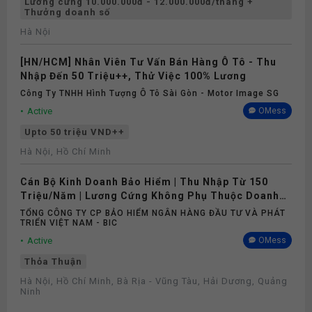
Lương cứng 10.000.000đ - 12.000.000đ/tháng +
Thưởng doanh số
Hà Nội
[HN/HCM] Nhân Viên Tư Vấn Bán Hàng Ô Tô - Thu
Nhập Đến 50 Triệu++, Thử Việc 100% Lương
Công Ty TNHH Hình Tượng Ô Tô Sài Gòn - Motor Image SG
Active
OMess
Upto 50 triệu VND++
Hà Nội, Hồ Chí Minh
Cán Bộ Kinh Doanh Bảo Hiểm | Thu Nhập Từ 150
Triệu/Năm | Lương Cứng Không Phụ Thuộc Doanh
Số
TỔNG CÔNG TY CP BẢO HIỂM NGÂN HÀNG ĐẦU TƯ VÀ PHÁT
TRIỂN VIỆT NAM - BIC
Active
OMess
Thỏa Thuận
Hà Nội, Hồ Chí Minh, Bà Rịa - Vũng Tàu, Hải Dương, Quảng
Ninh