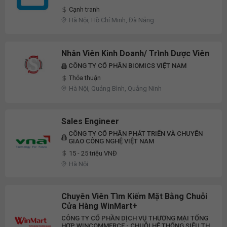
Cạnh tranh
Hà Nội, Hồ Chí Minh, Đà Nẵng
Nhân Viên Kinh Doanh/ Trình Dược Viên
CÔNG TY CỔ PHẦN BIOMICS VIỆT NAM
Thỏa thuận
Hà Nội, Quảng Bình, Quảng Ninh
Sales Engineer
CÔNG TY CỔ PHẦN PHÁT TRIỂN VÀ CHUYỂN
GIAO CÔNG NGHỆ VIỆT NAM
15 - 25 triệu VNĐ
Hà Nội
Chuyên Viên Tìm Kiếm Mặt Bằng Chuỗi
Cửa Hàng WinMart+
CÔNG TY CỔ PHẦN DỊCH VỤ THƯƠNG MẠI TỔNG
HỢP WINCOMMERCE - CHUỖI HỆ THỐNG SIÊU THỊ