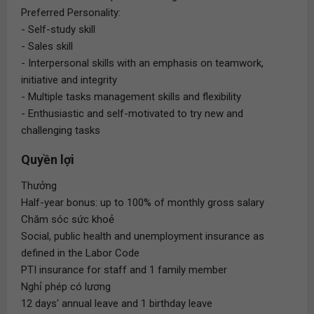
Preferred Personality:
- Self-study skill
- Sales skill
- Interpersonal skills with an emphasis on teamwork,
initiative and integrity
- Multiple tasks management skills and flexibility
- Enthusiastic and self-motivated to try new and
challenging tasks
Quyền lợi
Thưởng
Half-year bonus: up to 100% of monthly gross salary
Chăm sóc sức khoẻ
Social, public health and unemployment insurance as
defined in the Labor Code
PTI insurance for staff and 1 family member
Nghỉ phép có lương
12 days' annual leave and 1 birthday leave