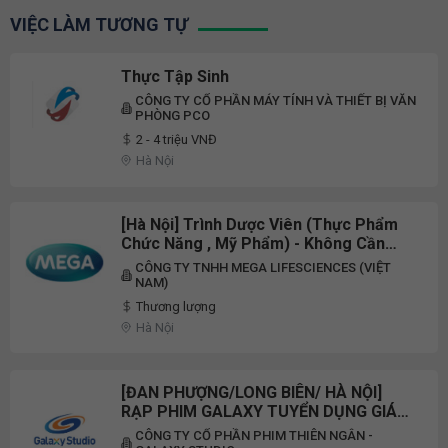
VIỆC LÀM TƯƠNG TỰ
Thực Tập Sinh
CÔNG TY CỔ PHẦN MÁY TÍNH VÀ THIẾT BỊ VĂN
PHÒNG PCO
2 - 4 triệu VNĐ
Hà Nội
[Hà Nội] Trình Dược Viên (Thực Phẩm
Chức Năng , Mỹ Phẩm) - Không Cần
Kinh Nghiệm
CÔNG TY TNHH MEGA LIFESCIENCES (VIỆT
NAM)
Thương lượng
Hà Nội
[ĐAN PHƯỢNG/LONG BIÊN/ HÀ NỘI]
RẠP PHIM GALAXY TUYỂN DỤNG GIÁM
SÁT HOẠT ĐỘNG RẠP
CÔNG TY CỔ PHẦN PHIM THIÊN NGÂN -