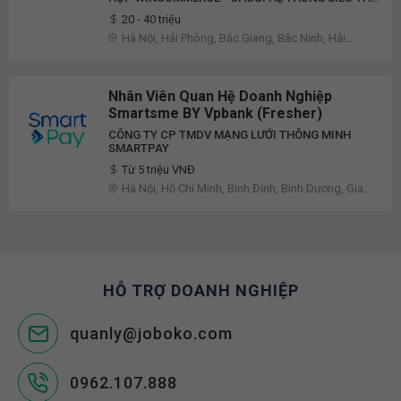
WINMART
20 - 40 triệu
Hà Nội, Hải Phòng, Bắc Giang, Bắc Ninh, Hải
Dương, Hưng Yên, Phú Thọ, Vĩnh Phúc, Khác
Nhân Viên Quan Hệ Doanh Nghiệp
Smartsme BY Vpbank (Fresher)
CÔNG TY CP TMDV MẠNG LƯỚI THÔNG MINH
SMARTPAY
Từ 5 triệu VNĐ
Hà Nội, Hồ Chí Minh, Bình Định, Bình Dương, Gia
Lai
HỖ TRỢ DOANH NGHIỆP
quanly@joboko.com
0962.107.888