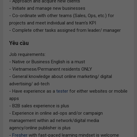
- Approach and acquire new clients
- Initiate and manage new businesses
- Co-ordinate with other teams (Sales, Ops, etc.) for
projects and meet individual and team's KPI
- Complete other tasks assigned from leader/ manager
Yêu cầu
Job requirements:
- Native or Business English is a must
- Vietnamese/Permanent residents ONLY
- General knowledge about online marketing/ digital
advertising/ ad-tech
- Have experience as a
tester
for either websites or mobile
apps
- B2B sales experience is plus
- Experience in online ad-ops and/or campaign
management within ad network/digital media
agency/online publisher is plus
-
Fresher
with fast-paced learning mindset is welcome