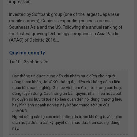
impression.
Invested by Softbank group (one of the largest Japanese
mobile carriers), Geniee is expanding business across
Southeast Asia and the US. Following the annual ranking of
the fastest growing technology companies in Asia Pacific
(APAC) of Deloitte 2016,...
Quy mô công ty
Từ 10 - 25 nhân viên
Các thông tin được cung cấp chỉ nhằm mục đích cho người
dùng tham khảo, JobOKO không đại diện và không có sự liên
quan tới doanh nghiệp
Geniee Vietnam Co., Ltd.
trong các hoạt
động tuyển dụng. Các thông tin bản quyền, nhãn hiệu hoặc bất
kỳ quyền sở hữu trí tuệ nào liên quan đến nội dung, thương hiệu
hay hình ảnh doanh nghiệp này không thuộc sở hữu của
JobOKO.
Người dùng cần tự xác minh thông tin trước khi ứng tuyển, giao
dịch hoặc đưa ra bất kỳ quyết định nào dựa trên các nội dung
này.