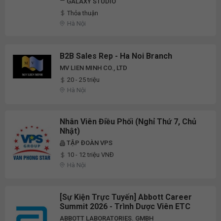
GALAXY STUDIO
Thỏa thuận
Hà Nội
B2B Sales Rep - Ha Noi Branch
MV LIEN MINH CO., LTD
20 - 25 triệu
Hà Nội
Nhân Viên Điều Phối (Nghỉ Thứ 7, Chủ
Nhật)
TẬP ĐOÀN VPS
10 - 12 triệu VNĐ
Hà Nội
[Sự Kiện Trực Tuyến] Abbott Career
Summit 2026 - Trình Dược Viên ETC
ABBOTT LABORATORIES. GMBH