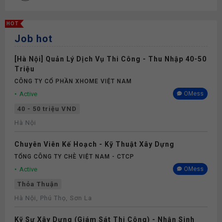
Đào tạo
HOT
Job hot
Thưởng
[Hà Nội] Quản Lý Dịch Vụ Thi Công - Thu Nhập 40-50
Bảo hiểm
Triệu
CÔNG TY CỔ PHẦN XHOME VIỆT NAM
Active
OMess
40 - 50 triệu VND
Hà Nội
Chuyên Viên Kế Hoạch - Kỹ Thuật Xây Dựng
TỔNG CÔNG TY CHÈ VIỆT NAM - CTCP
Active
OMess
Thỏa Thuận
Hà Nội, Phú Thọ, Sơn La
Kỹ Sư Xây Dựng (Giám Sát Thi Công) - Nhận Sinh