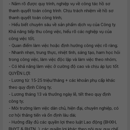
- Nắm rõ được quy trình, nghiệp vụ về công tác hồ sơ
thanh quyết toán công trình. Chịu trách nhiệm về hồ sơ
thanh quyết toán công trình;
- Hiểu biết chuyên sâu về sản phẩm dịch vụ của Công ty.
Khả năng tiếp thu công việc, hiểu rõ các nghiệp vụ của
công việc tốt;
- Quan điểm làm việc hoặc định hướng công việc rõ ràng;
- Nhanh nhẹn, trung thực, nhiệt tình, sáng tạo, ham học hỏi
trong công việc, làm việc độc lập và làm việc theo nhóm;
- Có khả năng làm việc ở cường độ cao và chịu áp lực tốt.
QUYỀN LỢI:
- Lương từ: 15-25 triệu/tháng + các khoản phụ cấp khác
theo quy định Công ty;
- Lương tháng 13 và thưởng ngày lễ, tết theo quy định
công ty;
- Môi trường làm việc dân chủ, hiện đại, chuyên nghiệp, có
cơ hội thăng tiến và ổn định lâu dài;
- Hưởng đầy đủ các quyền lợi theo luật Lao động (BHXH,
BHYT & BHTN...), các quyền lợi khác theo nội quy, quy chế