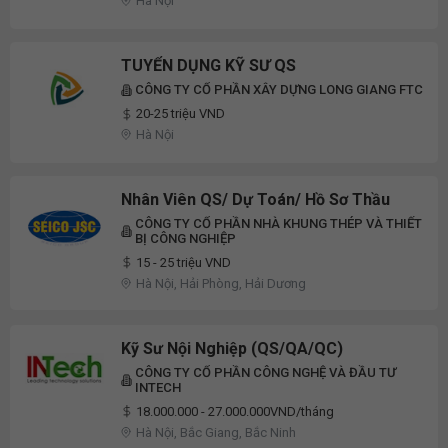
Hà Nội
TUYỂN DỤNG KỸ SƯ QS
CÔNG TY CỔ PHẦN XÂY DỰNG LONG GIANG FTC
20-25 triệu VND
Hà Nội
Nhân Viên QS/ Dự Toán/ Hồ Sơ Thầu
CÔNG TY CỔ PHẦN NHÀ KHUNG THÉP VÀ THIẾT
BỊ CÔNG NGHIỆP
15 - 25 triệu VND
Hà Nội, Hải Phòng, Hải Dương
Kỹ Sư Nội Nghiệp (QS/QA/QC)
CÔNG TY CỔ PHẦN CÔNG NGHỆ VÀ ĐẦU TƯ
INTECH
18.000.000 - 27.000.000VND/tháng
Hà Nội, Bắc Giang, Bắc Ninh