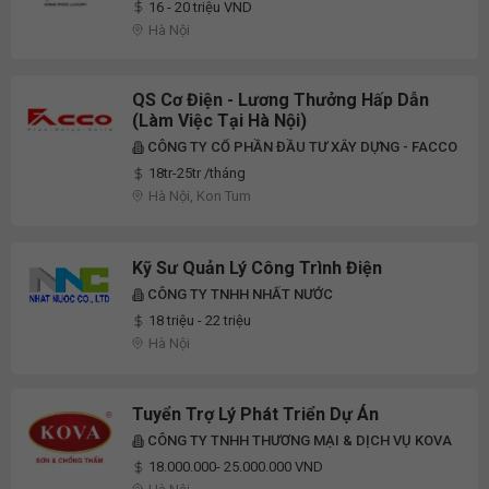
16 - 20 triệu VND
Hà Nội
QS Cơ Điện - Lương Thưởng Hấp Dẫn
(Làm Việc Tại Hà Nội)
CÔNG TY CỔ PHẦN ĐẦU TƯ XÂY DỰNG - FACCO
18tr-25tr /tháng
Hà Nội, Kon Tum
Kỹ Sư Quản Lý Công Trình Điện
CÔNG TY TNHH NHẤT NƯỚC
18 triệu - 22 triệu
Hà Nội
Tuyển Trợ Lý Phát Triển Dự Án
CÔNG TY TNHH THƯƠNG MẠI & DỊCH VỤ KOVA
18.000.000- 25.000.000 VND