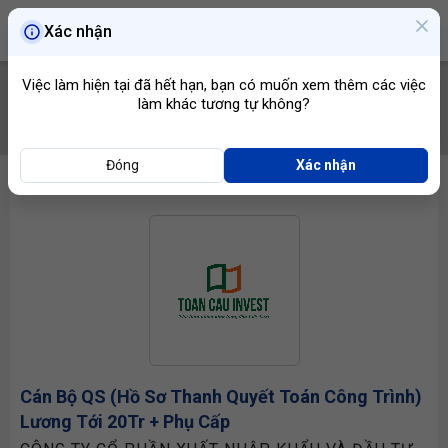
Xác nhận
Việc làm hiện tại đã hết hạn, bạn có muốn xem thêm các việc
làm khác tương tự không?
TÌM VIỆC
Đóng
Xác nhận
Cán Bộ QS (Hồ Sơ Thanh Quyết Toán Công Trình)
Lương Tới 20Tr + Phụ Cấp