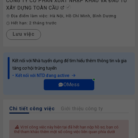
CÔNG TY CỔ PHẦN XUẤT NHẬP KHẨU VÀ ĐẦU TƯ
XÂY DỰNG TOÀN CẦU
Địa điểm làm việc:
Hà Nội
,
Hồ Chí Minh
,
Bình Dương
Hết hạn:
2 tháng trước
Lưu việc
Kết nối với Nhà tuyển dụng để tìm hiểu thêm thông tin và gia
tăng cơ hội trúng tuyển
Kết nối với NTD đang active
OMess
Chi tiết công việc
Giới thiệu công ty
Vị trí công việc này hiện tại đã hết hạn nộp hồ sơ, bạn có
thể tham khảo thêm một số công việc liên quan phía dưới