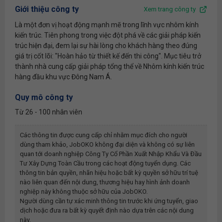
Giới thiệu công ty
Xem trang công ty
Là một đơn vị hoạt động mạnh mẽ trong lĩnh vực nhôm kính
kiến trúc. Tiên phong trong việc đột phá về các giải pháp kiến
trúc hiện đại, đem lại sự hài lòng cho khách hàng theo đúng
giá trị cốt lõi: "Hoàn hảo từ thiết kế đến thi công". Mục tiêu trở
thành nhà cung cấp giải pháp tổng thể về Nhôm kính kiến trúc
hàng đầu khu vực Đông Nam Á.
Quy mô công ty
Từ 26 - 100 nhân viên
Các thông tin được cung cấp chỉ nhằm mục đích cho người
dùng tham khảo, JobOKO không đại diện và không có sự liên
quan tới doanh nghiệp
Công Ty Cổ Phần Xuất Nhập Khẩu Và Đầu
Tư Xây Dựng Toàn Cầu
trong các hoạt động tuyển dụng. Các
thông tin bản quyền, nhãn hiệu hoặc bất kỳ quyền sở hữu trí tuệ
nào liên quan đến nội dung, thương hiệu hay hình ảnh doanh
nghiệp này không thuộc sở hữu của JobOKO.
Người dùng cần tự xác minh thông tin trước khi ứng tuyển, giao
dịch hoặc đưa ra bất kỳ quyết định nào dựa trên các nội dung
này.