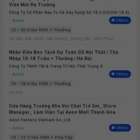
Viên Mới Ra Trường
Công Ty Cổ Phần Đầu Tư Và Xây Dựng Số 18.3 (LICOGI 18.3)
Active
OMess
12 - 25 triệu VND + Thưởng
Hà Nội, Bắc Ninh, Hải Dương, Hưng Yên, Vĩnh Phúc
Nhân Viên Bóc Tách Dự Toán QS Nội Thất | Thu
Nhập 10-18 Triệu + Thưởng | Hà Nội
Công Ty TNHH TM & Trang Trí Nội Thất Trung Á
Active
OMess
10 - 18 triệu VND + Thưởng
Hà Nội
Cửa Hàng Trưởng Khu Vui Chơi Trẻ Em_ Store
Manager_ Làm Việc Tại Aeon Mall Thanh Hóa
Aeon Fantasy Vietnam Co.,ltd.
Active
OMess
10 - 12 Triệu VND + Phụ Cấp