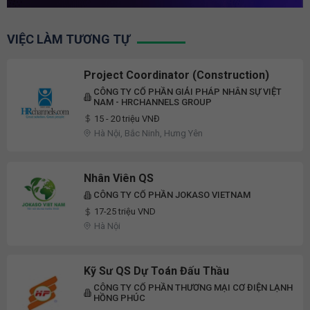
VIỆC LÀM TƯƠNG TỰ
Project Coordinator (Construction)
CÔNG TY CỔ PHẦN GIẢI PHÁP NHÂN SỰ VIỆT
NAM - HRCHANNELS GROUP
15 - 20 triệu VNĐ
Hà Nội, Bắc Ninh, Hưng Yên
Nhân Viên QS
CÔNG TY CỔ PHẦN JOKASO VIETNAM
17-25 triệu VND
Hà Nội
Kỹ Sư QS Dự Toán Đấu Thầu
CÔNG TY CỔ PHẦN THƯƠNG MẠI CƠ ĐIỆN LẠNH
HỒNG PHÚC