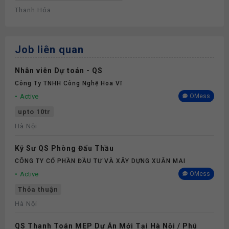
Thanh Hóa
Job liên quan
Nhân viên Dự toán - QS
Công Ty TNHH Công Nghệ Hoa Vĩ
Active
OMess
upto 10tr
Hà Nội
Kỹ Sư QS Phòng Đấu Thầu
CÔNG TY CỔ PHẦN ĐẦU TƯ VÀ XÂY DỰNG XUÂN MAI
Active
OMess
Thỏa thuận
Hà Nội
QS Thanh Toán MEP Dự Án Mới Tại Hà Nội / Phú