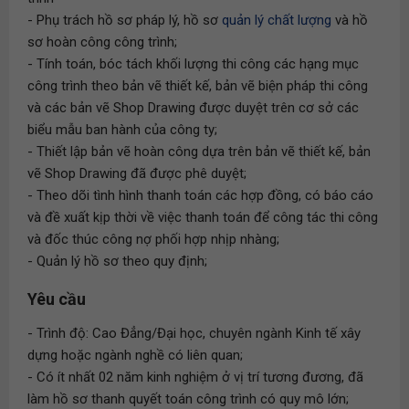
- Phụ trách hồ sơ pháp lý, hồ sơ
quản lý chất lượng
và hồ
sơ hoàn công công trình;
- Tính toán, bóc tách khối lượng thi công các hạng mục
công trình theo bản vẽ thiết kế, bản vẽ biện pháp thi công
và các bản vẽ Shop Drawing được duyệt trên cơ sở các
biểu mẫu ban hành của công ty;
- Thiết lập bản vẽ hoàn công dựa trên bản vẽ thiết kế, bản
vẽ Shop Drawing đã được phê duyệt;
- Theo dõi tình hình thanh toán các hợp đồng, có báo cáo
và đề xuất kịp thời về việc thanh toán để công tác thi công
và đốc thúc công nợ phối hợp nhịp nhàng;
- Quản lý hồ sơ theo quy định;
Yêu cầu
- Trình độ: Cao Đẳng/Đại học, chuyên ngành Kinh tế xây
dựng hoặc ngành nghề có liên quan;
- Có ít nhất 02 năm kinh nghiệm ở vị trí tương đương, đã
làm hồ sơ thanh quyết toán công trình có quy mô lớn;