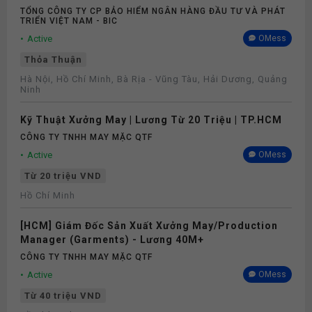
Số
TỔNG CÔNG TY CP BẢO HIỂM NGÂN HÀNG ĐẦU TƯ VÀ PHÁT
TRIỂN VIỆT NAM - BIC
Active
OMess
Thỏa Thuận
Hà Nội, Hồ Chí Minh, Bà Rịa - Vũng Tàu, Hải Dương, Quảng
Ninh
Kỹ Thuật Xưởng May | Lương Từ 20 Triệu | TP.HCM
CÔNG TY TNHH MAY MẶC QTF
Active
OMess
Từ 20 triệu VND
Hồ Chí Minh
[HCM] Giám Đốc Sản Xuất Xưởng May/Production
Manager (Garments) - Lương 40M+
CÔNG TY TNHH MAY MẶC QTF
Active
OMess
Từ 40 triệu VND