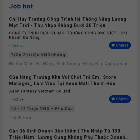
Job hot
Phụ cấp
Chỉ Huy Trưởng Công Trình Hệ Thống Năng Lượng
Nghỉ phép
Mặt Trời - Thu Nhập Không Dưới 20 Triệu
CÔNG TY TNHH DỊCH VỤ MÔI TRƯỜNG CUNG ỨNG VIỆT - Chi
Nhánh Đà Nẵng
Bảo hiểm
Active
OMess
Trên 20 triệu VND/tháng
Hồ Chí Minh, Đà Nẵng, Bình Dương, Đồng Nai, Quảng Nam
Cửa Hàng Trưởng Khu Vui Chơi Trẻ Em_ Store
Manager_ Làm Việc Tại Aeon Mall Thanh Hóa
Aeon Fantasy Vietnam Co.,ltd.
Active
OMess
10 - 12 Triệu VND + Phụ Cấp
Thanh Hóa
Cán Bộ Kinh Doanh Bảo Hiểm | Thu Nhập Từ 150
Triệu/Năm | Lương Cứng Không Phụ Thuộc Doanh