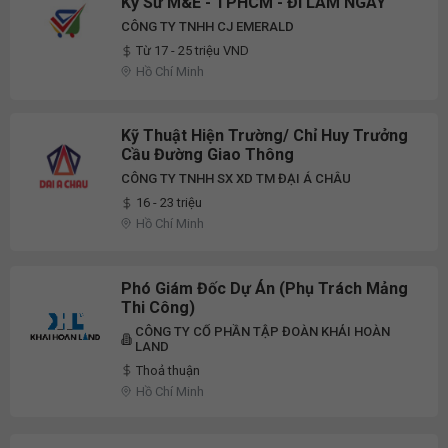
Kỹ Sư M&E - TPHCM - ĐI LÀM NGAY
CÔNG TY TNHH CJ EMERALD
Từ 17 - 25 triệu VND
Hồ Chí Minh
Kỹ Thuật Hiện Trường/ Chỉ Huy Trưởng
Cầu Đường Giao Thông
CÔNG TY TNHH SX XD TM ĐẠI Á CHÂU
16 - 23 triệu
Hồ Chí Minh
Phó Giám Đốc Dự Án (Phụ Trách Mảng
Thi Công)
CÔNG TY CỔ PHẦN TẬP ĐOÀN KHẢI HOÀN
LAND
Thoả thuận
Hồ Chí Minh