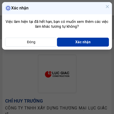
Xác nhận
Việc làm hiện tại đã hết hạn, bạn có muốn xem thêm các việc
làm khác tương tự không?
TÌM VIỆC
Đóng
Xác nhận
CHỈ HUY TRƯỞNG
CÔNG TY TNHH XÂY DỰNG THƯƠNG MẠI LỤC GIÁC