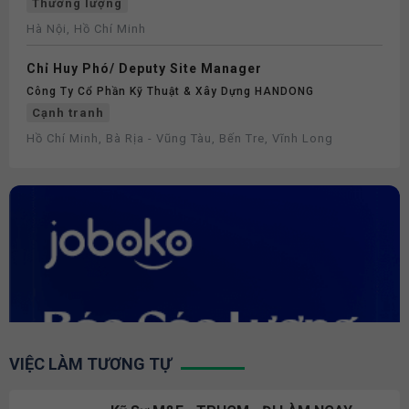
Thương lượng
Hà Nội, Hồ Chí Minh
Chỉ Huy Phó/ Deputy Site Manager
Công Ty Cổ Phần Kỹ Thuật & Xây Dựng HANDONG
Cạnh tranh
Hồ Chí Minh, Bà Rịa - Vũng Tàu, Bến Tre, Vĩnh Long
VIỆC LÀM TƯƠNG TỰ