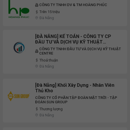
CÔNG TY TNHH DV & TM HOÀNG PHÚC
Trên 15 triệu
Đà Nẵng
[ĐÀ NẴNG] KẾ TOÁN - CÔNG TY CP
ĐẦU TƯ VÀ DỊCH VỤ KỸ THUẬT
CENTRE
CÔNG TY TNHH ĐẦU TƯ VÀ DỊCH VỤ KỸ THUẬT
CENTRE
Thoả thuận
Đà Nẵng
[Đà Nẵng] Khối Xây Dựng - Nhân Viên
Thủ Kho
CÔNG TY CỔ PHẦN TẬP ĐOÀN MẶT TRỜI - TẬP
ĐOÀN SUN GROUP
Thương lượng
Đà Nẵng