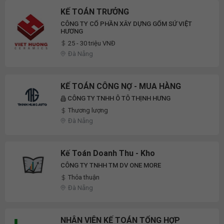
KẾ TOÁN TRƯỞNG
CÔNG TY CỔ PHẦN XÂY DỰNG GỐM SỨ VIỆT
HƯƠNG
25 - 30 triệu VNĐ
Đà Nẵng
KẾ TOÁN CÔNG NỢ - MUA HÀNG
CÔNG TY TNHH Ô TÔ THỊNH HƯNG
Thương lượng
Đà Nẵng
Kế Toán Doanh Thu - Kho
CÔNG TY TNHH TM DV ONE MORE
Thỏa thuận
Đà Nẵng
NHÂN VIÊN KẾ TOÁN TỔNG HỢP