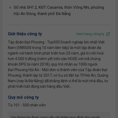
Số nhà SH1.2, KĐT Casamia, thôn Võng Nhi, phường
Hội An Đông, thành phố Đà Nẵng
Giới thiệu công ty
Xem trang công ty
Tập đoàn Đạt Phương - Top500 Doanh nghiệp lớn nhất Việt
Nam (VNR500 trong 10 năm liên tiếp) là một tập đoàn đa
ngành với hành trình phát triển hơn 23 năm, giá trị vốn hoá
hơn 4.500 tỉ đồng (niêm yết trên sàn HOSE với mã chứng
khoán DPG từ năm 2018), quy mô nhân sự 1000 người.
Đạt Phương Hội An - Một đơn vị thành viên của Tập đoàn Đạt
Phương, thành lập từ 2017, có trụ sở đặt tại TP.Hội An, Quảng
Nam (nay là Đà Nẵng) đã khẳng định vị thế là một nhà đầu, tư
phát triển bất động sản hàng đầu Việt...
Quy mô công ty
Từ 101 - 500 nhân viên
Các thông tin được cung cấp chỉ nhằm mục đích cho người