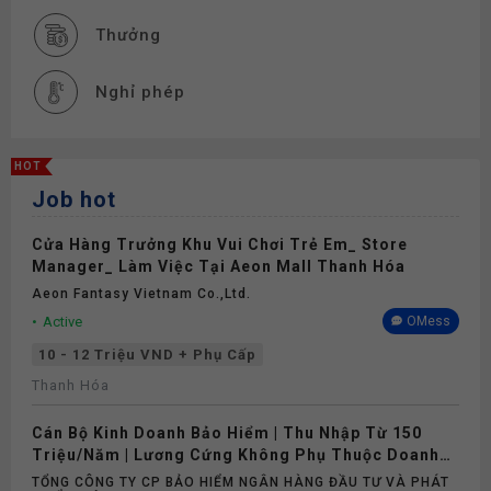
Thưởng
Nghỉ phép
HOT
Job hot
Cửa Hàng Trưởng Khu Vui Chơi Trẻ Em_ Store
Manager_ Làm Việc Tại Aeon Mall Thanh Hóa
Aeon Fantasy Vietnam Co.,ltd.
Active
OMess
10 - 12 Triệu VND + Phụ Cấp
Thanh Hóa
Cán Bộ Kinh Doanh Bảo Hiểm | Thu Nhập Từ 150
Triệu/Năm | Lương Cứng Không Phụ Thuộc Doanh
Số
TỔNG CÔNG TY CP BẢO HIỂM NGÂN HÀNG ĐẦU TƯ VÀ PHÁT