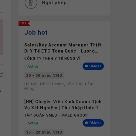
Nghỉ phép
HOT
Job hot
Sales/Key Account Manager Thiết
Bị Y Tế ETC Toàn Quốc - Lương
Upto 50 Triệu
CÔNG TY TNHH Y TẾ HÙNG VĨ
Active
OMess
20 - 50 triệu VND
Hà Nội, Hồ Chí Minh, Cần Thơ, Lâm
Đồng
c
[HN] Chuyên Viên Kinh Doanh Dịch
Vụ Xét Nghiệm | Thu Nhập Upto 20
Triệu
TẬP ĐOÀN VMED - VMED GROUP
Active
OMess
15 - 20 triệu VND