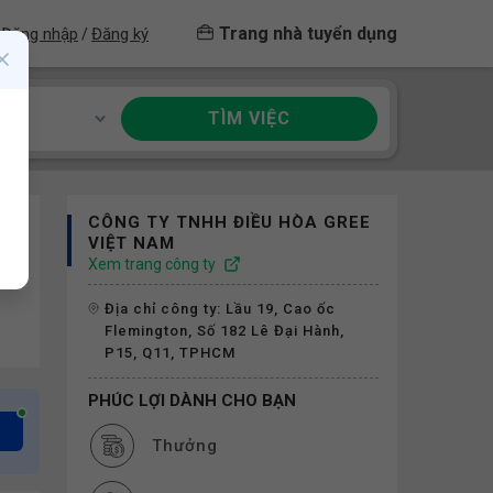
Trang nhà tuyển dụng
Đăng nhập
Đăng ký
/
TÌM VIỆC
ề
CÔNG TY TNHH ĐIỀU HÒA GREE
VIỆT NAM
Xem trang công ty
Địa chỉ công ty: Lầu 19, Cao ốc
Flemington, Số 182 Lê Đại Hành,
P15, Q11, TPHCM
PHÚC LỢI DÀNH CHO BẠN
Thưởng