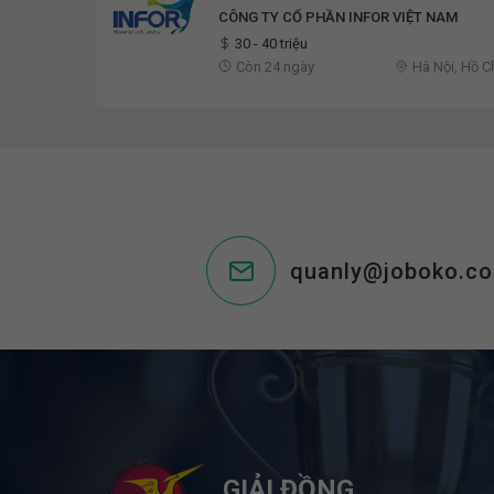
CÔNG TY CỔ PHẦN INFOR VIỆT NAM
30 - 40 triệu
Còn 24 ngày
Hà Nội, Hồ C
An, Ninh Bìn
Ninh, Thanh 
quanly@joboko.c
GIẢI ĐỒNG