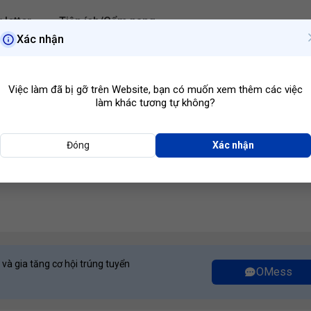
 letter
Tiện ích/Cẩm nang
Xác nhận
Hà Nội
Ngành ngh
Việc làm đã bị gỡ trên Website, bạn có muốn xem thêm các việc
làm khác tương tự không?
Đóng
Xác nhận
Kênh Phân Phối
M
 và gia tăng cơ hội trúng tuyển
OMess