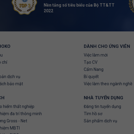
Nền tảng số tiêu biểu của Bộ TT&TT
2022
BOKO
DÀNH CHO ỨNG VIÊN
ệu
Việc làm mới
 chí
Tạo CV
Cẩm Nang
oản dịch vụ
Bí quyết
sách bảo mật
Việc làm theo ngành nghề
CH
NHÀ TUYỂN DỤNG
o hiểm thất nghiệp
Đăng tin tuyển dụng
hiệm đa trí thông minh
Tìm hồ sơ
ơng Gross - Net
Sản phẩm dịch vụ
ghiệm MBTI