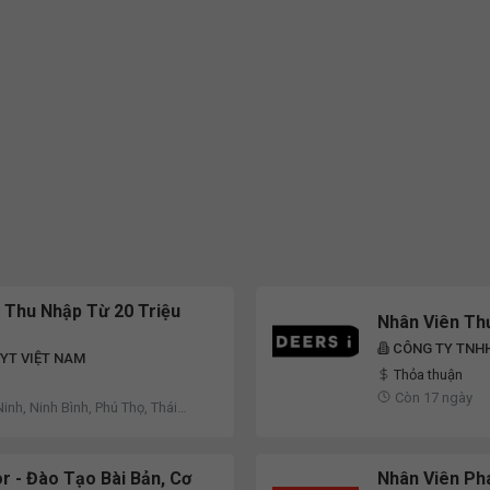
 Thu Nhập Từ 20 Triệu
Nhân Viên Th
CÔNG TY TNHH
YT VIỆT NAM
Thỏa thuận
Còn 17 ngày
inh, Ninh Bình, Phú Thọ, Thái
c
 - Đào Tạo Bài Bản, Cơ
Nhân Viên Ph