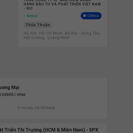
TỔNG CÔNG TY CP BẢO HIỂM NGÂN
HÀNG ĐẦU TƯ VÀ PHÁT TRIỂN VIỆT NAM
- BIC
Active
OMess
Thỏa Thuận
Hà Nội, Hồ Chí Minh, Bà Rịa - Vũng Tàu,
Hải Dương, Quảng Ninh
ương Mại
 DEERS I VINA
Hà Nội, Hồ Chí Minh
át Triển Thị Trường (HCM & Miền Nam) - SPX