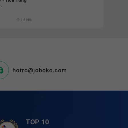
0 + Hoa Hồng
P
Hà Nội
hotro@joboko.com
TOP 10