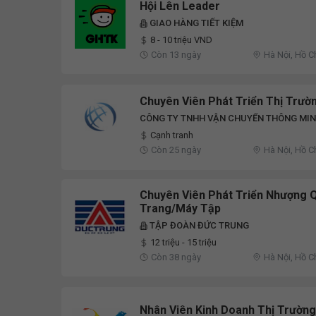
Hội Lên Leader
GIAO HÀNG TIẾT KIỆM
8 - 10 triệu VND
Còn 13 ngày
Hà Nội, Hồ C
Chuyên Viên Phát Triển Thị Trườ
CÔNG TY TNHH VẬN CHUYỂN THÔNG MIN
Cạnh tranh
Còn 25 ngày
Hà Nội, Hồ C
Chuyên Viên Phát Triển Nhượng Q
Trang/Máy Tập
TẬP ĐOÀN ĐỨC TRUNG
12 triệu - 15 triệu
Còn 38 ngày
Hà Nội, Hồ C
Nhân Viên Kinh Doanh Thị Trường