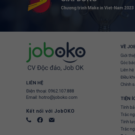
Chương trình Make in Viet-Nam 2023
VỀ JO
Giới thi
Góc báo
Liên hệ
Điều kh
LIÊN HỆ
Chính 
Điện thoại:
0962.107.888
Email:
hotro@joboko.com
TIỆN Í
Tính bả
Kết nối với JobOKO
Trắc ng
Tính lư
Trắc n