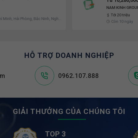
Từ 10,280,00
NAM KINH GROU
Tới 20 triệu
hí Minh, Hải Phòng, Bắc Ninh, Nghệ
Còn 10 ngày
h, Phú Thọ, Quảng Bình, Quảng
Hóa, Tuyên Quang, Khác
HỖ TRỢ DOANH NGHIỆP
om
0962.107.888
GIẢI THƯỞNG CỦA CHÚNG TÔI
TOP 3