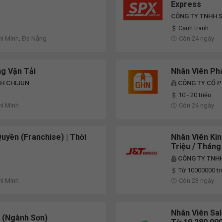
Express
CÔNG TY TNHH S
Cạnh tranh
hí Minh, Đà Nẵng
Còn 24 ngày
ng Vận Tải
Nhân Viên Phá
H CHIJUN
CÔNG TY CỔ 
10 - 20 triệu
hí Minh
Còn 24 ngày
uyền (Franchise) | Thời
Nhân Viên Kin
Triệu / Tháng 
CÔNG TY TNH
Từ 10000000 tr
hí Minh
Còn 23 ngày
Nhân Viên Sa
 (Ngành Sơn)