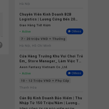
Hà Nội
Chuyên Viên Kinh Doanh B2B
Logistics | Lương Cứng Đến 20
Triệu | Tối Thiểu 1 Năm Kinh
Giao Hàng Tiết Kiệm
Nghiệm
Active
OMess
7 - 20 triệu VND + Thưởng
Hà Nội, Hồ Chí Minh
Cửa Hàng Trưởng Khu Vui Chơi Trẻ
Em_ Store Manager_ Làm Việc Tại
Aeon Mall Thanh Hóa
Aeon Fantasy Vietnam Co.,ltd.
Active
OMess
10 - 12 Triệu VND + Phụ Cấp
Thanh Hóa
Cán Bộ Kinh Doanh Bảo Hiểm | Thu
Nhập Từ 150 Triệu/Năm | Lương
Cứng Không Phụ Thuộc Doanh Số