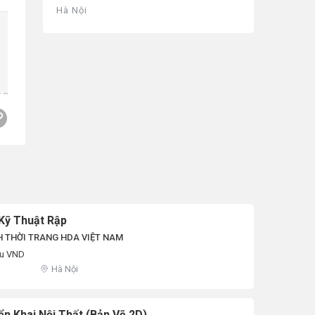
Hà Nội
Kỹ Thuật Rập
 THỜI TRANG HDA VIỆT NAM
iệu VND
Hà Nội
ển Khai Nội Thất (Bản Vẽ 2D)