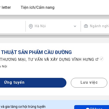
 letter
Tiện ích/Cẩm nang
Hà Nội
Ngành ngh
 THUẬT SẢN PHẨM CẦU ĐƯỜNG
 THƯƠNG MẠI, TƯ VẤN VÀ XÂY DỰNG VĨNH HƯNG
à Nội
y
Ứng tuyển
Lưu việc
 và gia tăng cơ hội trúng tuyển