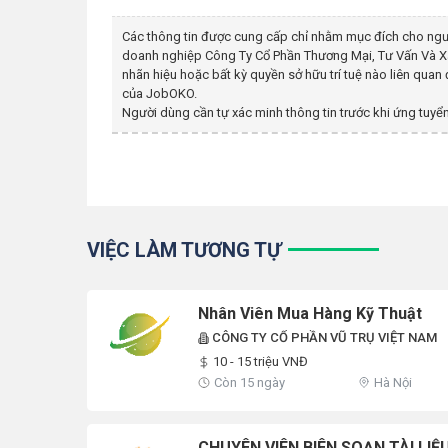
Các thông tin được cung cấp chỉ nhằm mục đích cho ngư
doanh nghiệp
Công Ty Cổ Phần Thương Mại, Tư Vấn Và 
nhãn hiệu hoặc bất kỳ quyền sở hữu trí tuệ nào liên qua
của JobOKO.
Người dùng cần tự xác minh thông tin trước khi ứng tuyển
VIỆC LÀM TƯƠNG TỰ
Nhân Viên Mua Hàng Kỹ Thuật
CÔNG TY CỔ PHẦN VŨ TRỤ VIỆT NAM
10 - 15 triệu VNĐ
Còn 15 ngày
Hà Nội
CHUYÊN VIÊN BIÊN SOẠN TÀI LIỆ