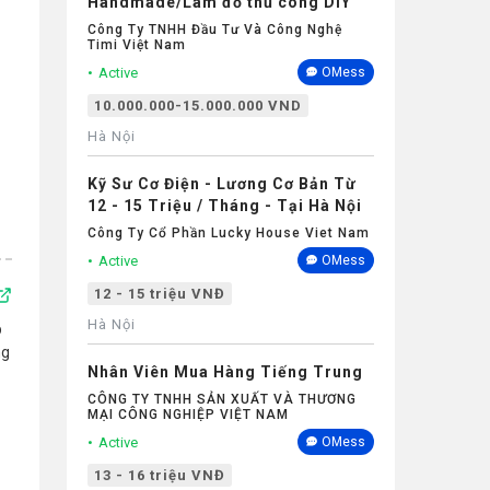
Handmade/Làm đồ thủ công DIY
Công Ty TNHH Đầu Tư Và Công Nghệ
Timi Việt Nam
Active
OMess
10.000.000-15.000.000 VND
Hà Nội
Kỹ Sư Cơ Điện - Lương Cơ Bản Từ
12 - 15 Triệu / Tháng - Tại Hà Nội
Công Ty Cổ Phần Lucky House Viet Nam
Active
OMess
12 - 15 triệu VNĐ
Hà Nội
p
ng
Nhân Viên Mua Hàng Tiếng Trung
CÔNG TY TNHH SẢN XUẤT VÀ THƯƠNG
MẠI CÔNG NGHIỆP VIỆT NAM
Active
OMess
13 - 16 triệu VNĐ