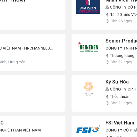
CÔNG TY CỔ P
15 - 20 triệu V
Còn 26 ngày
Senior Produ
Ự VIỆT NAM - HRCHANNELS
CÔNG TY TNHH N
Thương lượng
Ninh, Hưng Yên
Còn 22 ngày
Kỹ Sư Hóa
CÔNG TY CP 
Thỏa thuận
Còn 21 ngày
NC
FSI Việt Nam 
NGHỆ TITAN VIỆT NAM
CÔNG TY CỔ PHẦ