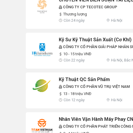
CÔNG TY CP TECOTEC GROUP
Thương lượng
Còn 24 ngày
Hà Nội
Kỹ Sư Kỹ Thuật Sản Xuất (Cơ Khí)
CÔNG TY CỔ PHẦN GIẢI PHÁP NHÂN S
GROUP
10 - 15 triệu VNĐ
Còn 22 ngày
Hà Nội, Bắc 
Kỹ Thuật QC Sản Phẩm
CÔNG TY CỔ PHẦN VŨ TRỤ VIỆT NAM
13 - 18 triệu VNĐ
Còn 12 ngày
Hà Nội
Nhân Viên Vận Hành Máy Phay C
CÔNG TY CỔ PHẦN PHÁT TRIỂN CÔNG 