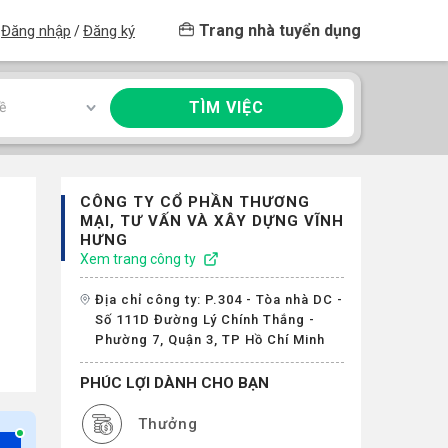
Trang nhà tuyển dụng
Đăng nhập
Đăng ký
/
TÌM VIỆC
ề
CÔNG TY CỔ PHẦN THƯƠNG
MẠI, TƯ VẤN VÀ XÂY DỰNG VĨNH
HƯNG
Xem trang công ty
Địa chỉ công ty: P.304 - Tòa nhà DC -
Số 111D Đường Lý Chính Thắng -
Phường 7, Quận 3, TP Hồ Chí Minh
PHÚC LỢI DÀNH CHO BẠN
Thưởng