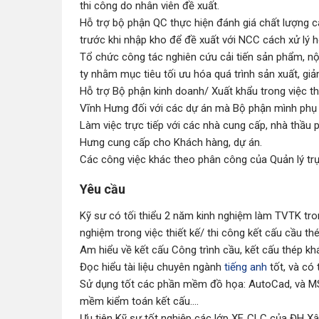
thi công do nhân viên đề xuất.
Hỗ trợ bộ phận QC thực hiện đánh giá chất lượng 
trước khi nhập kho để đề xuất với NCC cách xử lý 
Tổ chức công tác nghiên cứu cải tiến sản phẩm, n
ty nhằm mục tiêu tối ưu hóa quá trình sản xuất, gi
Hỗ trợ Bộ phận kinh doanh/ Xuất khẩu trong việc th
Vĩnh Hưng đối với các dự án mà Bộ phận mình phụ 
Làm việc trực tiếp với các nhà cung cấp, nhà thầu
Hưng cung cấp cho Khách hàng, dự án.
Các công việc khác theo phân công của Quản lý trự
Yêu cầu
Kỹ sư có tối thiểu 2 năm kinh nghiệm làm TVTK tron
nghiệm trong việc thiết kế/ thi công kết cấu cầu thé
Am hiểu về kết cấu Công trình cầu, kết cấu thép kh
Đọc hiểu tài liệu chuyên ngành
tiếng anh
tốt, và có 
Sử dụng tốt các phần mềm đồ họa: AutoCad, và MS 
mềm kiểm toán kết cấu....
Ưu tiên Kỹ sư tốt nghiệp các lớp XF, CLC của ĐH