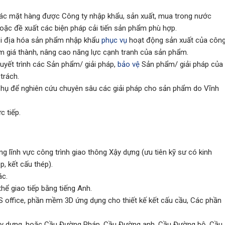
các mặt hàng được Công ty nhập khẩu, sản xuất, mua trong nước
hoặc đề xuất các biện pháp cải tiến sản phẩm phù hợp.
ội địa hóa sản phẩm nhập khẩu
phục vụ
hoạt động sản xuất của côn
ảm giá thành, nâng cao năng lực cạnh tranh của sản phẩm.
uyết trình các Sản phẩm/ giải pháp,
bảo vệ
Sản phẩm/ giải pháp của
trách.
 phụ để nghiên cứu chuyên sâu các giải pháp cho sản phẩm do Vĩnh
c tiếp.
g lĩnh vực công trình giao thông Xậy dựng (ưu tiên kỹ sư có kinh
p, kết cấu thép).
ác.
thể giao tiếp bằng tiếng Anh.
office, phần mềm 3D ứng dụng cho thiết kế kết cấu cầu, Các phần
 Xây dựng, hoặc Cầu Đường Pháp, Cầu Đường anh, Cầu Đường bộ, Cầu