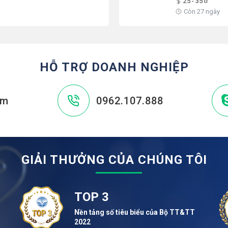
25 - 35 tr
Còn 27 ngày
HỖ TRỢ DOANH NGHIỆP
om
0962.107.888
GIẢI THƯỞNG CỦA CHÚNG TÔI
TOP 3
Nền tảng số tiêu biểu của Bộ TT&TT
2022