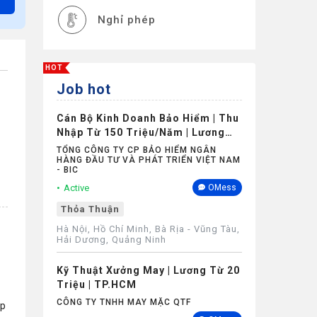
Nghỉ phép
HOT
Job hot
Cán Bộ Kinh Doanh Bảo Hiểm | Thu
Nhập Từ 150 Triệu/Năm | Lương
Cứng Không Phụ Thuộc Doanh Số
TỔNG CÔNG TY CP BẢO HIỂM NGÂN
HÀNG ĐẦU TƯ VÀ PHÁT TRIỂN VIỆT NAM
- BIC
Active
OMess
Thỏa Thuận
Hà Nội, Hồ Chí Minh, Bà Rịa - Vũng Tàu,
Hải Dương, Quảng Ninh
Kỹ Thuật Xưởng May | Lương Từ 20
Triệu | TP.HCM
CÔNG TY TNHH MAY MẶC QTF
áp