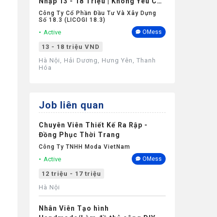
Nhập 13 - 18 Triệu | Không Yêu Cầu
Kinh Nghiệm
Công Ty Cổ Phần Đầu Tư Và Xây Dựng
Số 18.3 (LICOGI 18.3)
Active
OMess
13 - 18 triệu VND
Hà Nội, Hải Dương, Hưng Yên, Thanh
Hóa
Job liên quan
Chuyên Viên Thiết Kế Ra Rập -
Đồng Phục Thời Trang
Công Ty TNHH Moda VietNam
Active
OMess
12 triệu - 17 triệu
Hà Nội
Nhân Viên Tạo hình