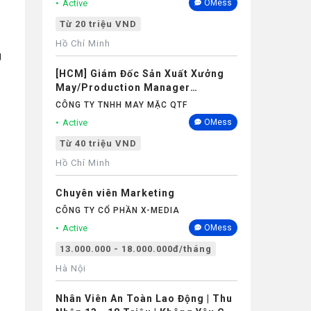
Active
OMess
Từ 20 triệu VND
Hồ Chí Minh
g
[HCM] Giám Đốc Sản Xuất Xưởng
May/Production Manager
(Garments) - Lương 40M+
CÔNG TY TNHH MAY MẶC QTF
Active
OMess
Từ 40 triệu VND
Hồ Chí Minh
Chuyên viên Marketing
CÔNG TY CỔ PHẦN X-MEDIA
Active
OMess
13.000.000 - 18.000.000đ/tháng
Hà Nội
Nhân Viên An Toàn Lao Động | Thu