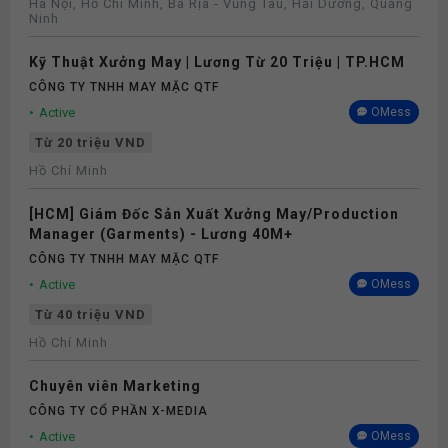
Hà Nội, Hồ Chí Minh, Bà Rịa - Vũng Tàu, Hải Dương, Quảng
Ninh
Kỹ Thuật Xưởng May | Lương Từ 20 Triệu | TP.HCM
CÔNG TY TNHH MAY MẶC QTF
Active
OMess
Từ 20 triệu VND
Hồ Chí Minh
[HCM] Giám Đốc Sản Xuất Xưởng May/Production
Manager (Garments) - Lương 40M+
CÔNG TY TNHH MAY MẶC QTF
Active
OMess
Từ 40 triệu VND
Hồ Chí Minh
Chuyên viên Marketing
CÔNG TY CỔ PHẦN X-MEDIA
Active
OMess