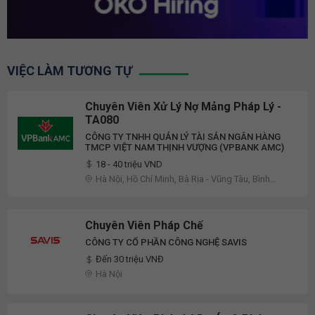
VIỆC LÀM TƯƠNG TỰ
Chuyên Viên Xử Lý Nợ Mảng Pháp Lý -
TA080
CÔNG TY TNHH QUẢN LÝ TÀI SẢN NGÂN HÀNG
TMCP VIỆT NAM THỊNH VƯỢNG (VPBANK AMC)
18 - 40 triệu VND
Hà Nội, Hồ Chí Minh, Bà Rịa - Vũng Tàu, Bình
Phước, Đồng Nai
Chuyên Viên Pháp Chế
CÔNG TY CỔ PHẦN CÔNG NGHỆ SAVIS
Đến 30 triệu VNĐ
Hà Nội