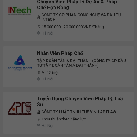
Chuyên Viên Pháp Lý Dự Án & Pháp
Chế Hợp Đồng
CÔNG TY CỔ PHẦN CÔNG NGHỆ VÀ ĐẦU TƯ
INTECH
15.000.000 - 20.000.000 VNĐ/Tháng
Hà Nội
Nhân Viên Pháp Chế
TẬP ĐOÀN TÂN Á ĐẠI THÀNH (CÔNG TY CP ĐẦU
TƯ TẬP ĐOÀN TÂN Á ĐẠI THÀNH)
9 - 12 triệu
Hà Nội
Tuyển Dụng Chuyên Viên Pháp Lý, Luật
Sư
CÔNG TY LUẬT TNHH TUỆ VINH APTLAW
Thỏa thuận theo năng lực
Hà Nội