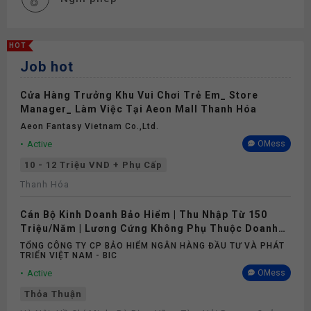
HOT
Job hot
Cửa Hàng Trưởng Khu Vui Chơi Trẻ Em_ Store
Manager_ Làm Việc Tại Aeon Mall Thanh Hóa
Aeon Fantasy Vietnam Co.,ltd.
Active
OMess
10 - 12 Triệu VND + Phụ Cấp
Thanh Hóa
Cán Bộ Kinh Doanh Bảo Hiểm | Thu Nhập Từ 150
Triệu/Năm | Lương Cứng Không Phụ Thuộc Doanh
Số
TỔNG CÔNG TY CP BẢO HIỂM NGÂN HÀNG ĐẦU TƯ VÀ PHÁT
TRIỂN VIỆT NAM - BIC
Active
OMess
Thỏa Thuận