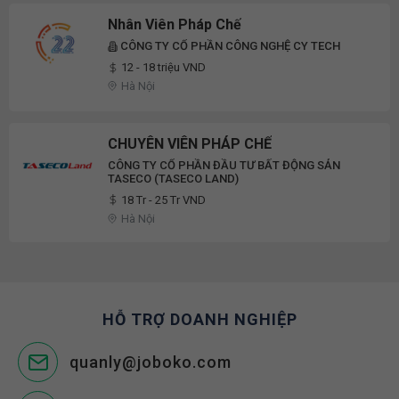
Nhân Viên Pháp Chế
CÔNG TY CỔ PHẦN CÔNG NGHỆ CY TECH
12 - 18 triệu VND
Hà Nội
CHUYÊN VIÊN PHÁP CHẾ
CÔNG TY CỔ PHẦN ĐẦU TƯ BẤT ĐỘNG SẢN
TASECO (TASECO LAND)
18 Tr - 25 Tr VND
Hà Nội
HỖ TRỢ DOANH NGHIỆP
quanly@joboko.com