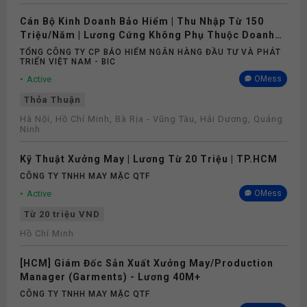
Cán Bộ Kinh Doanh Bảo Hiểm | Thu Nhập Từ 150
Triệu/Năm | Lương Cứng Không Phụ Thuộc Doanh
Số
TỔNG CÔNG TY CP BẢO HIỂM NGÂN HÀNG ĐẦU TƯ VÀ PHÁT
TRIỂN VIỆT NAM - BIC
Active
OMess
Thỏa Thuận
Hà Nội, Hồ Chí Minh, Bà Rịa - Vũng Tàu, Hải Dương, Quảng
Ninh
Kỹ Thuật Xưởng May | Lương Từ 20 Triệu | TP.HCM
CÔNG TY TNHH MAY MẶC QTF
Active
OMess
Từ 20 triệu VND
Hồ Chí Minh
[HCM] Giám Đốc Sản Xuất Xưởng May/Production
Manager (Garments) - Lương 40M+
CÔNG TY TNHH MAY MẶC QTF