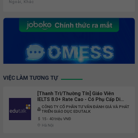
Ngoài, Khác
VIỆC LÀM TƯƠNG TỰ
[Thanh Trì/Thường Tín] Giáo Viên
IELTS 8.0+ Rate Cao - Có Phụ Cấp Di
Chuyển
CÔNG TY CỔ PHẦN TƯ VẤN ĐÁNH GIÁ VÀ PHÁT
TRIỂN GIÁO DỤC EDUTALK
15 - 40 triệu VNĐ
Hà Nội