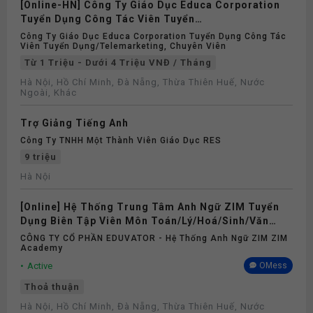
[Online-HN] Công Ty Giáo Dục Educa Corporation
Tuyển Dụng Công Tác Viên Tuyển
Dụng/Telemarketing, Chuyên Viên Tuyển Dụng
Công Ty Giáo Dục Educa Corporation Tuyển Dụng Công Tác
Part-time 2026
Viên Tuyển Dụng/Telemarketing, Chuyên Viên
Từ 1 Triệu - Dưới 4 Triệu VNĐ / Tháng
Hà Nội, Hồ Chí Minh, Đà Nẵng, Thừa Thiên Huế, Nước
Ngoài, Khác
Trợ Giảng Tiếng Anh
Công Ty TNHH Một Thành Viên Giáo Dục RES
9 triệu
Hà Nội
[Online] Hệ Thống Trung Tâm Anh Ngữ ZIM Tuyển
Dụng Biên Tập Viên Môn Toán/Lý/Hoá/Sinh/Văn
Part-time 2026
CÔNG TY CỔ PHẦN EDUVATOR - Hệ Thống Anh Ngữ ZIM ZIM
Academy
Active
OMess
Thoả thuận
Hà Nội, Hồ Chí Minh, Đà Nẵng, Thừa Thiên Huế, Nước