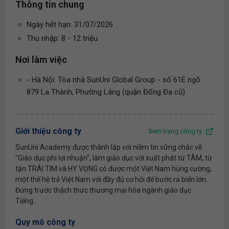
Thông tin chung
Ngày hết hạn: 31/07/2026
Thu nhập: 8 - 12 triệu
Nơi làm việc
- Hà Nội: Tòa nhà SunUni Global Group - số 61E ngõ
879 La Thành, Phường Láng (quận Đống Đa cũ)
Giới thiệu công ty
Xem trang công ty
SunUni Academy được thành lập với niềm tin vững chắc về
"Giáo dục phi lợi nhuận", làm giáo dục với xuất phát từ TÂM, từ
tận TRÁI TIM và HY VỌNG có được một Việt Nam hùng cường,
một thế hệ trẻ Việt Nam với đầy đủ cơ hội để bước ra biển lớn.
Đứng trước thách thức thương mại hóa ngành giáo dục
Tiếng...
Quy mô công ty