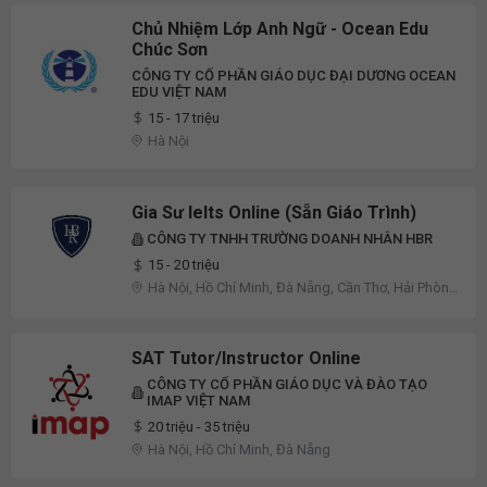
Hưng Yên, Khánh Hòa, Lai Châu
Chủ Nhiệm Lớp Anh Ngữ - Ocean Edu
Chúc Sơn
CÔNG TY CỔ PHẦN GIÁO DỤC ĐẠI DƯƠNG OCEAN
EDU VIỆT NAM
15 - 17 triệu
Hà Nội
Gia Sư Ielts Online (Sẵn Giáo Trình)
CÔNG TY TNHH TRƯỜNG DOANH NHÂN HBR
15 - 20 triệu
Hà Nội, Hồ Chí Minh, Đà Nẵng, Cần Thơ, Hải Phòng,
Bắc Ninh, Thừa Thiên Huế, Nước Ngoài, Khác
SAT Tutor/Instructor Online
CÔNG TY CỔ PHẦN GIÁO DỤC VÀ ĐÀO TẠO
IMAP VIỆT NAM
20 triệu - 35 triệu
Hà Nội, Hồ Chí Minh, Đà Nẵng