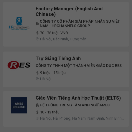
Factory Manager (English And
Chinese)
CÔNG TY CỔ PHẦN GIẢI PHÁP NHÂN SỰ VIỆT
NAM - HRCHANNELS GROUP
70 - 78 triệu VNĐ
Hà Nội, Bắc Ninh, Hưng Yên
Trợ Giảng Tiếng Anh
CÔNG TY TNHH MỘT THÀNH VIÊN GIÁO DỤC RES
9 triệu - 15 triệu
Hà Nội
Giáo Viên Tiếng Anh Học Thuật (IELTS)
HỆ THỐNG TRUNG TÂM ANH NGỮ AMES
10 - 13 triệu
Hà Nội, Hải Phòng, Hà Nam, Nam Định, Ninh Bình,
Quảng Bình, Quảng Ninh, Thanh Hóa, Thừa Thiên
Huế, Khác