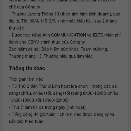
nghỉ lễ tết, hiếu hỷ, team building, tiệc cuối năm theo cơ
chế của Công ty.
- Thưởng Lương Tháng 13 (theo tình hình kinh doanh), các
dịp lễ, Tết, 30/4, 1/5, 2/9, sinh nhật, hiếu hỷ... sau 2 tháng
thử việc
- Được học tiếng Anh COMMUNICATION và IELTS miễn phí
dành cho CBNV chính thức của Công ty.
Bảo hiểm xã hội, Bảo hiểm sức khỏe, Team building,
Thưởng tháng 13, Thưởng hiệu quả làm việc
Thông tin khác
Thời gian làm việc
- Từ Thứ 2 đến Thứ 6: Linh hoạt lựa chọn 1 trong các ca,
sáng+chiều, chiều+tối, sáng+tối (sáng 8h30-12h00, chiều
13h30-18h00, tối 18h00-22h00)
- Thứ 7: làm 01 ca trong ngày (linh hoạt)
- Tổng cộng 44 giờ/tuần, lịch làm việc được đăng ký và
sắp xếp theo tuần.