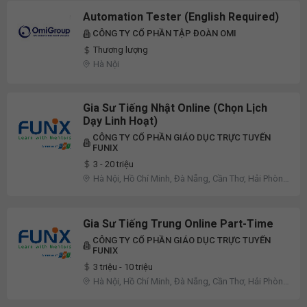
Automation Tester (English Required)
CÔNG TY CỔ PHẦN TẬP ĐOÀN OMI
Thương lượng
Hà Nội
Gia Sư Tiếng Nhật Online (Chọn Lịch
Dạy Linh Hoạt)
CÔNG TY CỔ PHẦN GIÁO DỤC TRỰC TUYẾN
FUNIX
3 - 20 triệu
Hà Nội, Hồ Chí Minh, Đà Nẵng, Cần Thơ, Hải Phòng,
An Giang, Bắc Ninh, Cà Mau, Cao Bằng, Đắk Lắk,
Điện Biên, Đồng Nai, Đồng Tháp, Gia Lai, Hà Tĩnh,
Hưng Yên, Khánh Hòa, Lai Châu
Gia Sư Tiếng Trung Online Part-Time
CÔNG TY CỔ PHẦN GIÁO DỤC TRỰC TUYẾN
FUNIX
3 triệu - 10 triệu
Hà Nội, Hồ Chí Minh, Đà Nẵng, Cần Thơ, Hải Phòng,
An Giang, Bắc Ninh, Cà Mau, Cao Bằng, Đắk Lắk,
Điện Biên, Đồng Nai, Đồng Tháp, Gia Lai, Hà Tĩnh,