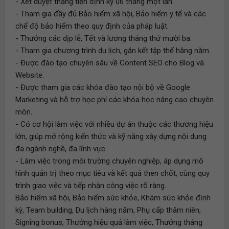
- Xét duyệt thăng tiến định kỳ 06 tháng một lần.
- Tham gia đầy đủ Bảo hiểm xã hội, Bảo hiểm y tế và các
chế độ bảo hiểm theo quy định của pháp luật.
- Thưởng các dịp lễ, Tết và lương tháng thứ mười ba.
- Tham gia chương trình du lịch, gắn kết tập thể hằng năm.
- Được đào tạo chuyên sâu về Content SEO cho Blog và
Website.
- Được tham gia các khóa đào tạo nội bộ về Google
Marketing và hỗ trợ học phí các khóa học nâng cao chuyên
môn.
- Có cơ hội làm việc với nhiều dự án thuộc các thương hiệu
lớn, giúp mở rộng kiến thức và kỹ năng xây dựng nội dung
đa ngành nghề, đa lĩnh vực.
- Làm việc trong môi trường chuyên nghiệp, áp dụng mô
hình quản trị theo mục tiêu và kết quả then chốt, cùng quy
trình giao việc và tiếp nhận công việc rõ ràng.
Bảo hiểm xã hội, Bảo hiểm sức khỏe, Khám sức khỏe định
kỳ, Team building, Du lịch hàng năm, Phụ cấp thâm niên,
Signing bonus, Thưởng hiệu quả làm việc, Thưởng tháng