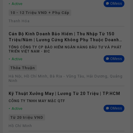
Active
OMess
10 - 12 Triệu VND + Phụ Cấp
Thanh Hóa
Cán Bộ Kinh Doanh Bảo Hiểm | Thu Nhập Từ 150
Triệu/Năm | Lương Cứng Không Phụ Thuộc Doanh
Số
TỔNG CÔNG TY CP BẢO HIỂM NGÂN HÀNG ĐẦU TƯ VÀ PHÁT
TRIỂN VIỆT NAM - BIC
Active
OMess
Thỏa Thuận
Hà Nội, Hồ Chí Minh, Bà Rịa - Vũng Tàu, Hải Dương, Quảng
Ninh
Kỹ Thuật Xưởng May | Lương Từ 20 Triệu | TP.HCM
CÔNG TY TNHH MAY MẶC QTF
Active
OMess
Từ 20 triệu VND
Hồ Chí Minh