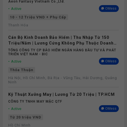
Aeon Fantasy Vietnam Co.,ltd.
Active
OMess
10 - 12 Triệu VND + Phụ Cấp
Thanh Hóa
Cán Bộ Kinh Doanh Bảo Hiểm | Thu Nhập Từ 150
Triệu/Năm | Lương Cứng Không Phụ Thuộc Doanh
Số
TỔNG CÔNG TY CP BẢO HIỂM NGÂN HÀNG ĐẦU TƯ VÀ PHÁT
TRIỂN VIỆT NAM - BIC
Active
OMess
Thỏa Thuận
Hà Nội, Hồ Chí Minh, Bà Rịa - Vũng Tàu, Hải Dương, Quảng
Ninh
Kỹ Thuật Xưởng May | Lương Từ 20 Triệu | TP.HCM
CÔNG TY TNHH MAY MẶC QTF
Active
OMess
Từ 20 triệu VND
Hồ Chí Minh