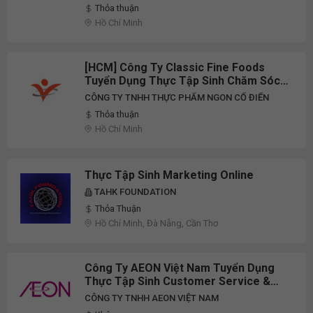
Thỏa thuận
Hồ Chí Minh
[HCM] Công Ty Classic Fine Foods
Tuyển Dụng Thực Tập Sinh Chăm Sóc
Khách Hàng Full-Time 2026
CÔNG TY TNHH THỰC PHẨM NGON CỔ ĐIỂN
Thỏa thuận
Hồ Chí Minh
Thực Tập Sinh Marketing Online
TAHK FOUNDATION
Thỏa Thuận
Hồ Chí Minh, Đà Nẵng, Cần Thơ
Công Ty AEON Việt Nam Tuyển Dụng
Thực Tập Sinh Customer Service &
Satisfaction Part-Time/Full-Time 2025
CÔNG TY TNHH AEON VIỆT NAM