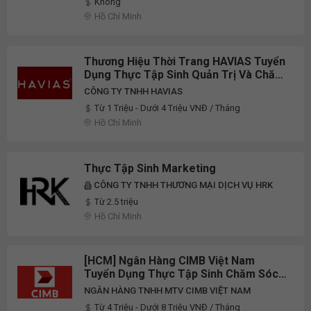
Không
Hồ Chí Minh
Thương Hiệu Thời Trang HAVIAS Tuyển
Dụng Thực Tập Sinh Quản Trị Và Chăm
Sóc Khách Hàng/Sales -
CÔNG TY TNHH HAVIAS
Marketing/Marketing Photo -
Từ 1 Triệu - Dưới 4 Triệu VNĐ / Tháng
Design/Marketing SEO/Marketing
Hồ Chí Minh
Social Media/Kế Toán Full-Time 2025
Thực Tập Sinh Marketing
CÔNG TY TNHH THƯƠNG MẠI DỊCH VỤ HRK
Từ 2.5 triệu
Hồ Chí Minh
[HCM] Ngân Hàng CIMB Việt Nam
Tuyển Dụng Thực Tập Sinh Chăm Sóc
Khách Hàng Qua Điện Thoại - Support
NGÂN HÀNG TNHH MTV CIMB VIỆT NAM
Center Intern Full-Time 2026
Từ 4 Triệu - Dưới 8 Triệu VNĐ / Tháng