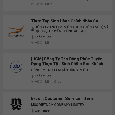
Hồ Chí Minh
Thực Tập Sinh Hành Chính Nhân Sự
CÔNG TY TNHH MTV ỨNG DỤNG CÔNG NGHỆ VÀ
DỊCH VỤ TRUYỀN THÔNG ÂU LẠC
Thỏa thuận
Hồ Chí Minh
[HCM] Công Ty Tân Đồng Phúc Tuyển
Dụng Thực Tập Sinh Chăm Sóc Khách
Hàng/Sales Admin/Marketing/Bộ Phận
CÔNG TY TNHH TM TÂN ĐỒNG PHÚC
Kinh Doanh Thị Trường, Nhân Viên
Thỏa thuận
Chăm Sóc Khách Hàng/Sales
Hồ Chí Minh, Khác
Admin/Marketing/Bộ Phận Kinh Doanh
Th
Export Customer Service Intern
MSC VIETNAM COMPANY LIMITED
Cạnh tranh