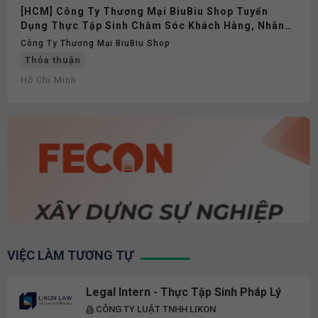
[HCM] Công Ty Thương Mại BiuBiu Shop Tuyển
Dụng Thực Tập Sinh Chăm Sóc Khách Hàng, Nhân
Viên Tiếng Trung Full-time 2026
Công Ty Thương Mại BiuBiu Shop
Thỏa thuận
Hồ Chí Minh
VIỆC LÀM TƯƠNG TỰ
Legal Intern - Thực Tập Sinh Pháp Lý
CÔNG TY LUẬT TNHH LIKON