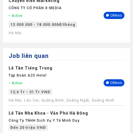
Chuyên viên Marketing
CÔNG TY CỔ PHẦN X-MEDIA
Active
OMess
13.000.000 - 18.000.000đ/tháng
Hà Nội
Job liên quan
Lễ Tân Tiếng Trung
Tập Đoàn A25 Hotel
Active
OMess
12,6 Tr - 31 Tr VND
Hà Nội, Lào Cai, Quảng Bình, Quảng Ngãi, Quảng Ninh
Lễ Tân Nha Khoa - Văn Phú Hà Đông
Công Ty TNHH Dịch Vụ Y Tế Minh Duy
Đến 20 triệu VNĐ