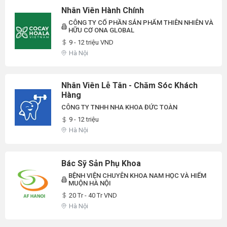
Nhân Viên Hành Chính
CÔNG TY CỔ PHẦN SẢN PHẨM THIÊN NHIÊN VÀ
HỮU CƠ ONA GLOBAL
9 - 12 triệu VND
Hà Nội
Nhân Viên Lễ Tân - Chăm Sóc Khách
Hàng
CÔNG TY TNHH NHA KHOA ĐỨC TOÀN
9 - 12 triệu
Hà Nội
Bác Sỹ Sản Phụ Khoa
BỆNH VIỆN CHUYÊN KHOA NAM HỌC VÀ HIẾM
MUỘN HÀ NỘI
20 Tr - 40 Tr VND
Hà Nội