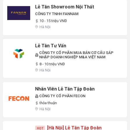
Lễ Tân Showroom Nội Thất
CÔNG TY TNHH FANNAM
10 - 15 triệu VNĐ
Hà Nội
Lễ Tân Tư Vấn
CÔNG TY CỔ PHẦN MUA BÁN CƠ CẤU SÁP
NHẬP DOANH NGHIỆP M&A VIỆT NAM
8 - 10 triệu VNĐ
Hà Nội
Nhân Viên Lễ Tân Tập Đoàn
CÔNG TY CỔ PHẦN FECON
thỏa thuận
Hà Nội
[Hà Nội] Lễ Tân Tập Đoàn
HOT