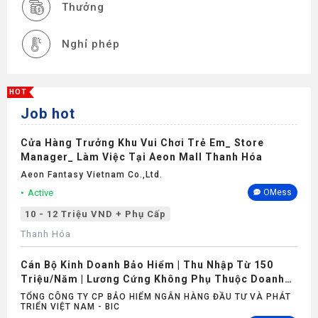
Thưởng
Nghỉ phép
HOT
Job hot
Cửa Hàng Trưởng Khu Vui Chơi Trẻ Em_ Store
Manager_ Làm Việc Tại Aeon Mall Thanh Hóa
Aeon Fantasy Vietnam Co.,ltd.
Active
OMess
10 - 12 Triệu VND + Phụ Cấp
Thanh Hóa
Cán Bộ Kinh Doanh Bảo Hiểm | Thu Nhập Từ 150
Triệu/Năm | Lương Cứng Không Phụ Thuộc Doanh
Số
TỔNG CÔNG TY CP BẢO HIỂM NGÂN HÀNG ĐẦU TƯ VÀ PHÁT
TRIỂN VIỆT NAM - BIC