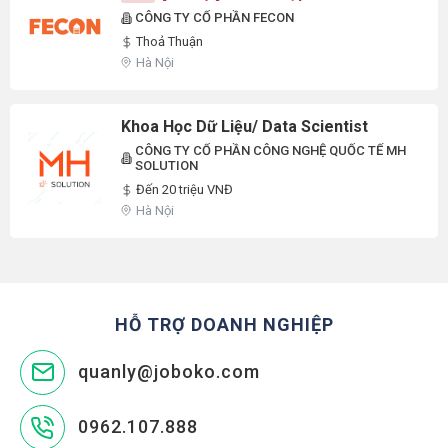
CÔNG TY CỔ PHẦN FECON
Thoả Thuận
Hà Nội
Khoa Học Dữ Liệu/ Data Scientist
CÔNG TY CỔ PHẦN CÔNG NGHỆ QUỐC TẾ MH
SOLUTION
Đến 20 triệu VNĐ
Hà Nội
HỖ TRỢ DOANH NGHIỆP
quanly@joboko.com
0962.107.888