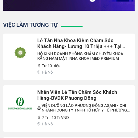
VIỆC LÀM TƯƠNG TỰ
Lễ Tân Nha Khoa Kiêm Chăm Sóc
Khách Hàng- Lương 10 Triệu +++ Tại
Hà Nội
HỘ KINH DOANH PHÒNG KHÁM CHUYÊN KHOA
RĂNG HÀM MẶT: NHA KHOA IMED PREMIUM
Từ 10 triệu
Hà Nội
Nhân Viên Lễ Tân Chăm Sóc Khách
Hàng-BVDK Phương Đông
VIỆN DƯỠNG LÃO PHƯƠNG ĐÔNG ASAHI - CHI
NHÁNH CÔNG TY TNHH TỔ HỢP Y TẾ PHƯƠNG
ĐÔNG
7 Tr - 10 Tr VND
Hà Nội