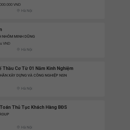
.000.000 VND
Hà Nội
n
H NHÔM MINH DŨNG
iệu VND
Hà Nội
Kế Thầu Cơ Từ 01 Năm Kinh Nghiệm
PHẦN XÂY DỰNG VÀ CÔNG NGHIỆP NSN
Hà Nội
 Toán Thủ Tục Khách Hàng BĐS
ROUP
D
Hà Nội