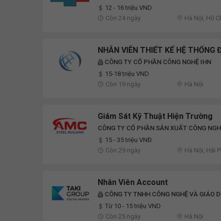
12 - 16 triệu VND
Còn 24 ngày
Hà Nội, Hồ C
NHÂN VIÊN THIẾT KẾ HỆ THỐNG Đ
CÔNG TY CỔ PHẦN CÔNG NGHỆ IHN
15-18 triệu VND
Còn 19 ngày
Hà Nội
Giám Sát Kỹ Thuật Hiện Trường
CÔNG TY CỔ PHẦN SẢN XUẤT CÔNG NGH
15 - 35 triệu VNĐ
Còn 29 ngày
Hà Nội, Hải 
Nhân Viên Account
CÔNG TY TNHH CÔNG NGHỆ VÀ GIÁO D
Từ 10 - 15 triệu VND
Còn 25 ngày
Hà Nội