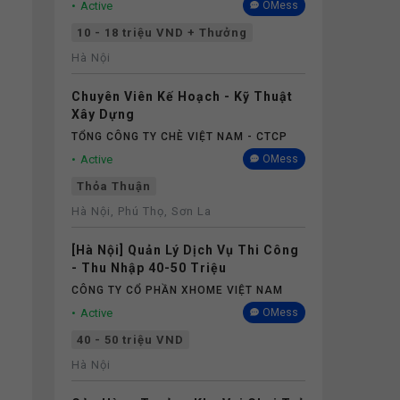
Active
OMess
10 - 18 triệu VND + Thưởng
Hà Nội
Chuyên Viên Kế Hoạch - Kỹ Thuật
Xây Dựng
TỔNG CÔNG TY CHÈ VIỆT NAM - CTCP
Active
OMess
Thỏa Thuận
Hà Nội, Phú Thọ, Sơn La
[Hà Nội] Quản Lý Dịch Vụ Thi Công
- Thu Nhập 40-50 Triệu
CÔNG TY CỔ PHẦN XHOME VIỆT NAM
Active
OMess
40 - 50 triệu VND
Hà Nội