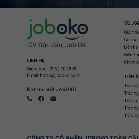
VỀ JO
Giới thi
Góc báo
Liên hệ
Điều kh
LIÊN HỆ
Chính 
Điện thoại:
0962.107.888
Email:
hotro@joboko.com
TIỆN Í
Tính bả
Kết nối với JobOKO
Trắc ng
Tính lư
Trắc n
Trắc n
CÔNG TY CỔ PHẦN JOBOKO TOÀN CẦ