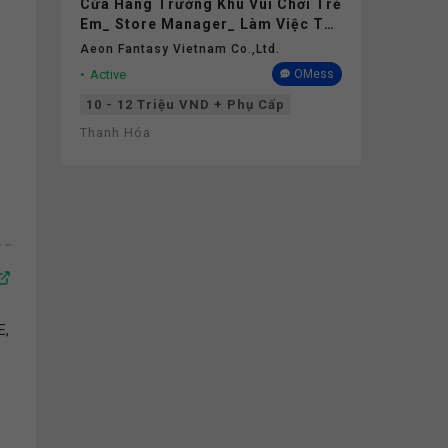
Cửa Hàng Trưởng Khu Vui Chơi Trẻ
Em_ Store Manager_ Làm Việc Tại
Aeon Mall Thanh Hóa
Aeon Fantasy Vietnam Co.,ltd.
Active
OMess
10 - 12 Triệu VND + Phụ Cấp
Thanh Hóa
E,