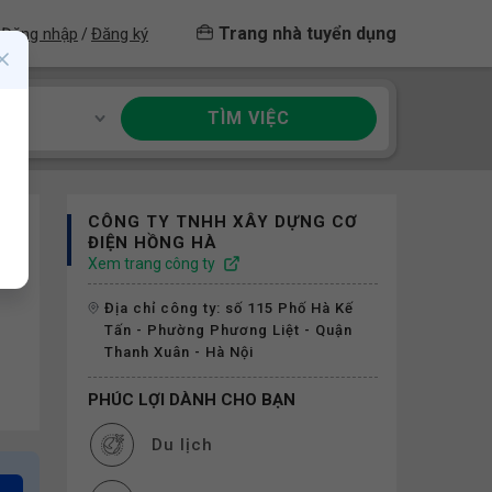
Trang nhà tuyển dụng
Đăng nhập
Đăng ký
/
TÌM VIỆC
ề
CÔNG TY TNHH XÂY DỰNG CƠ
ĐIỆN HỒNG HÀ
Xem trang công ty
Địa chỉ công ty: số 115 Phố Hà Kế
Tấn - Phường Phương Liệt - Quận
Thanh Xuân - Hà Nội
PHÚC LỢI DÀNH CHO BẠN
Du lịch