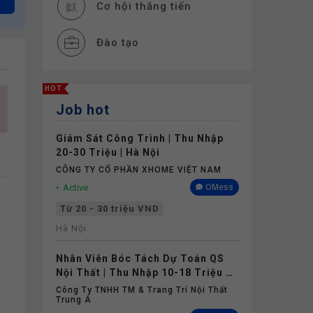
Cơ hội thăng tiến
Đào tạo
Thưởng
HOT
Job hot
Giám Sát Công Trình | Thu Nhập
20-30 Triệu | Hà Nội
CÔNG TY CỔ PHẦN XHOME VIỆT NAM
Active
OMess
Từ 20 - 30 triệu VND
Hà Nội
Nhân Viên Bóc Tách Dự Toán QS
Nội Thất | Thu Nhập 10-18 Triệu +
Thưởng | Hà Nội
Công Ty TNHH TM & Trang Trí Nội Thất
Trung Á