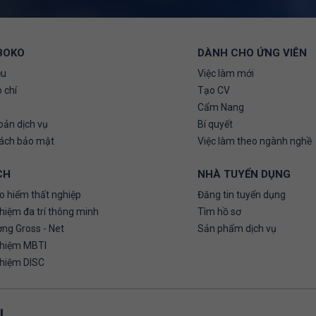
BOKO
DÀNH CHO ỨNG VIÊN
ệu
Việc làm mới
 chí
Tạo CV
Cẩm Nang
oản dịch vụ
Bí quyết
sách bảo mật
Việc làm theo ngành nghề
CH
NHÀ TUYỂN DỤNG
o hiểm thất nghiệp
Đăng tin tuyển dụng
hiệm đa trí thông minh
Tìm hồ sơ
ơng Gross - Net
Sản phẩm dịch vụ
ghiệm MBTI
ghiệm DISC
U