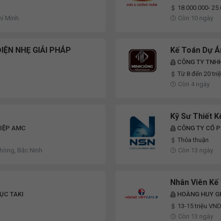
18.000.000- 25
hí Minh
Còn 10 ngày
IỆN NHẸ GIẢI PHÁP
Kế Toán Dự Á
CÔNG TY TNH
Từ 8 đến 20 tr
Còn 4 ngày
Kỹ Sư Thiết 
IỆP AMC
CÔNG TY CỔ 
Thỏa thuận
Phòng, Bắc Ninh
Còn 13 ngày
Nhân Viên Kế
ỤC TAKI
HOÀNG HUY G
13-15 triệu VN
Còn 13 ngày