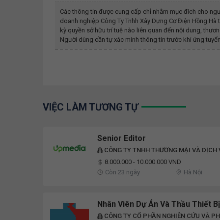
Các thông tin được cung cấp chỉ nhằm mục đích cho ngư
doanh nghiệp
Công Ty Tnhh Xây Dựng Cơ Điện Hồng Hà
t
kỳ quyền sở hữu trí tuệ nào liên quan đến nội dung, th
Người dùng cần tự xác minh thông tin trước khi ứng tuyển
VIỆC LÀM TƯƠNG TỰ
Senior Editor
CÔNG TY TNHH THƯƠNG MẠI VÀ DỊCH
8.000.000 - 10.000.000 VND
Còn 23 ngày
Hà Nội
Nhân Viên Dự Án Và Thầu Thiết Bị
CÔNG TY CỔ PHẦN NGHIÊN CỨU VÀ PHÁ