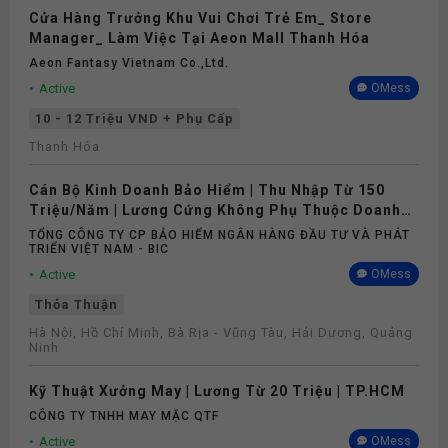
Cửa Hàng Trưởng Khu Vui Chơi Trẻ Em_ Store
Manager_ Làm Việc Tại Aeon Mall Thanh Hóa
Aeon Fantasy Vietnam Co.,ltd.
Active
OMess
10 - 12 Triệu VND + Phụ Cấp
Thanh Hóa
Cán Bộ Kinh Doanh Bảo Hiểm | Thu Nhập Từ 150
Triệu/Năm | Lương Cứng Không Phụ Thuộc Doanh
Số
TỔNG CÔNG TY CP BẢO HIỂM NGÂN HÀNG ĐẦU TƯ VÀ PHÁT
TRIỂN VIỆT NAM - BIC
Active
OMess
Thỏa Thuận
Hà Nội, Hồ Chí Minh, Bà Rịa - Vũng Tàu, Hải Dương, Quảng
Ninh
Kỹ Thuật Xưởng May | Lương Từ 20 Triệu | TP.HCM
CÔNG TY TNHH MAY MẶC QTF
Active
OMess