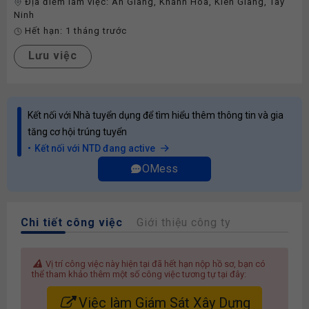
Địa điểm làm việc:
An Giang
,
Khánh Hòa
,
Kiên Giang
,
Tây
Ninh
Hết hạn:
1 tháng trước
Lưu việc
Kết nối với Nhà tuyển dụng để tìm hiểu thêm thông tin và gia
tăng cơ hội trúng tuyển
Kết nối với NTD đang active
OMess
Chi tiết công việc
Giới thiệu công ty
Vị trí công việc này hiện tại đã hết hạn nộp hồ sơ, bạn có
thể tham khảo thêm một số công việc tương tự tại đây:
Việc làm Giám Sát Xây Dựng