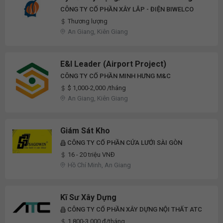
CÔNG TY CỔ PHẦN XÂY LẮP - ĐIỆN BIWELCO
Thương lượng
An Giang, Kiên Giang
E&I Leader (Airport Project)
CÔNG TY CỔ PHẦN MINH HƯNG M&C
$ 1,000-2,000 /tháng
An Giang, Kiên Giang
Giám Sát Kho
CÔNG TY CỔ PHẦN CỬA LƯỚI SÀI GÒN
16 - 20 triệu VNĐ
Hồ Chí Minh, An Giang
Kĩ Sư Xây Dựng
CÔNG TY CỔ PHẦN XÂY DỰNG NỘI THẤT ATC
1,800-3,000 ₫/tháng