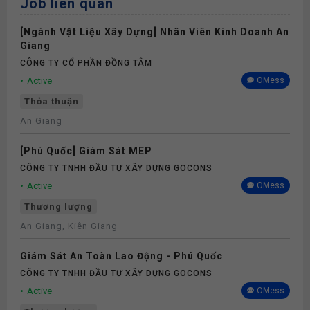
Job liên quan
[Ngành Vật Liệu Xây Dựng] Nhân Viên Kinh Doanh An
Giang
CÔNG TY CỔ PHẦN ĐỒNG TÂM
Active
OMess
Thỏa thuận
An Giang
[Phú Quốc] Giám Sát MEP
CÔNG TY TNHH ĐẦU TƯ XÂY DỰNG GOCONS
Active
OMess
Thương lượng
An Giang, Kiên Giang
Giám Sát An Toàn Lao Động - Phú Quốc
CÔNG TY TNHH ĐẦU TƯ XÂY DỰNG GOCONS
Active
OMess