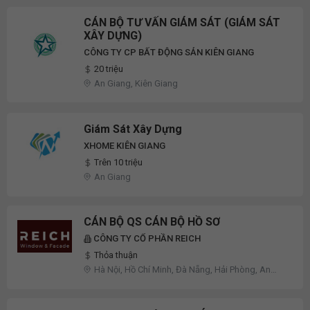
CÁN BỘ TƯ VẤN GIÁM SÁT (GIÁM SÁT
XÂY DỰNG)
CÔNG TY CP BẤT ĐỘNG SẢN KIÊN GIANG
20 triệu
An Giang, Kiên Giang
Giám Sát Xây Dựng
XHOME KIÊN GIANG
Trên 10 triệu
An Giang
CÁN BỘ QS CÁN BỘ HỒ SƠ
CÔNG TY CỔ PHẦN REICH
Thỏa thuận
Hà Nội, Hồ Chí Minh, Đà Nẵng, Hải Phòng, An
Giang, Bà Rịa - Vũng Tàu, Kiên Giang