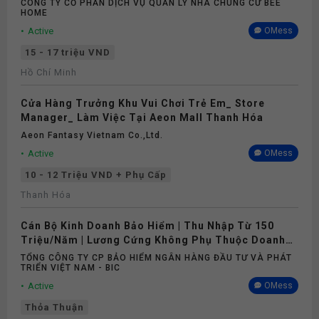
CÔNG TY CỔ PHẦN DỊCH VỤ QUẢN LÝ NHÀ CHUNG CƯ BEE
HOME
Active
OMess
15 - 17 triệu VND
Hồ Chí Minh
Cửa Hàng Trưởng Khu Vui Chơi Trẻ Em_ Store
Manager_ Làm Việc Tại Aeon Mall Thanh Hóa
Aeon Fantasy Vietnam Co.,ltd.
Active
OMess
10 - 12 Triệu VND + Phụ Cấp
Thanh Hóa
Cán Bộ Kinh Doanh Bảo Hiểm | Thu Nhập Từ 150
Triệu/Năm | Lương Cứng Không Phụ Thuộc Doanh
Số
TỔNG CÔNG TY CP BẢO HIỂM NGÂN HÀNG ĐẦU TƯ VÀ PHÁT
TRIỂN VIỆT NAM - BIC
Active
OMess
Thỏa Thuận