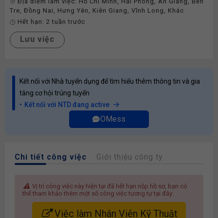
Địa điểm làm việc:
Hồ Chí Minh
,
Hải Phòng
,
An Giang
,
Bến
Tre
,
Đồng Nai
,
Hưng Yên
,
Kiên Giang
,
Vĩnh Long
,
Khác
Hết hạn:
2 tuần trước
Lưu việc
Kết nối với Nhà tuyển dụng để tìm hiểu thêm thông tin và gia
tăng cơ hội trúng tuyển
Kết nối với NTD đang active
OMess
Chi tiết công việc
Giới thiệu công ty
Vị trí công việc này hiện tại đã hết hạn nộp hồ sơ, bạn có
thể tham khảo thêm một số công việc tương tự tại đây:
Việc làm Nhân Viên Kỹ Thuật