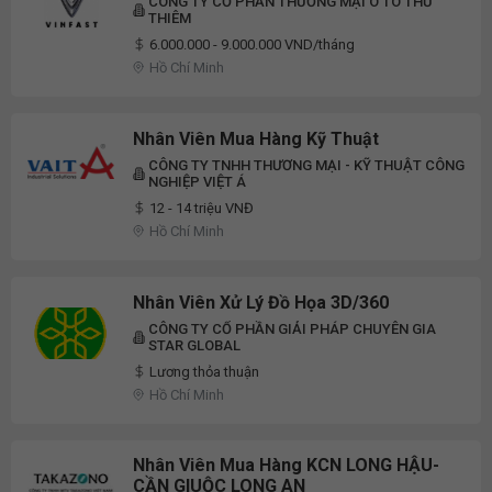
CÔNG TY CỔ PHẦN THƯƠNG MẠI Ô TÔ THỦ
THIÊM
6.000.000 - 9.000.000 VND/tháng
Hồ Chí Minh
Nhân Viên Mua Hàng Kỹ Thuật
CÔNG TY TNHH THƯƠNG MẠI - KỸ THUẬT CÔNG
NGHIỆP VIỆT Á
12 - 14 triệu VNĐ
Hồ Chí Minh
Nhân Viên Xử Lý Đồ Họa 3D/360
CÔNG TY CỔ PHẦN GIẢI PHÁP CHUYÊN GIA
STAR GLOBAL
Lương thỏa thuận
Hồ Chí Minh
Nhân Viên Mua Hàng KCN LONG HẬU-
CẦN GIUỘC LONG AN