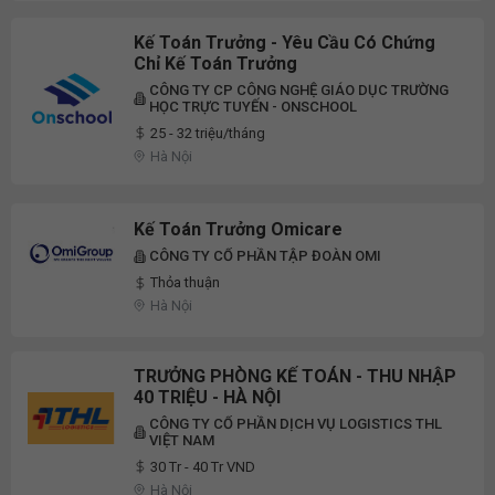
Kế Toán Trưởng - Yêu Cầu Có Chứng
Chỉ Kế Toán Trưởng
CÔNG TY CP CÔNG NGHỆ GIÁO DỤC TRƯỜNG
HỌC TRỰC TUYẾN - ONSCHOOL
25 - 32 triệu/tháng
Hà Nội
Kế Toán Trưởng Omicare
CÔNG TY CỔ PHẦN TẬP ĐOÀN OMI
Thỏa thuận
Hà Nội
TRƯỞNG PHÒNG KẾ TOÁN - THU NHẬP
40 TRIỆU - HÀ NỘI
CÔNG TY CỔ PHẦN DỊCH VỤ LOGISTICS THL
VIỆT NAM
30 Tr - 40 Tr VND
Hà Nội