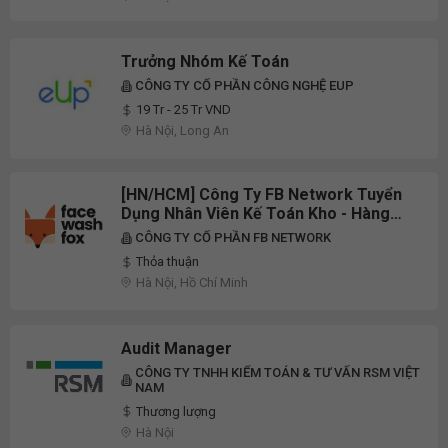
Trưởng Nhóm Kế Toán
CÔNG TY CỔ PHẦN CÔNG NGHỆ EUP
19 Tr - 25 Tr VND
Hà Nội, Long An
[HN/HCM] Công Ty FB Network Tuyển
Dụng Nhân Viên Kế Toán Kho - Hàng
Hóa/Chăm Sóc Khác Hàng/Bảo Trì,
CÔNG TY CỔ PHẦN FB NETWORK
Chuyên Viên Marketing Partnership,
Thỏa thuận
Kế Toán Trưởng Full-Time 2026
Hà Nội, Hồ Chí Minh
Audit Manager
CÔNG TY TNHH KIỂM TOÁN & TƯ VẤN RSM VIỆT
NAM
Thương lượng
Hà Nội