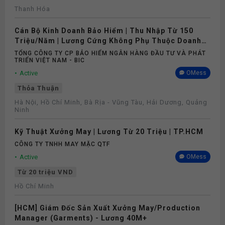
Thanh Hóa
Cán Bộ Kinh Doanh Bảo Hiểm | Thu Nhập Từ 150
Triệu/Năm | Lương Cứng Không Phụ Thuộc Doanh
Số
TỔNG CÔNG TY CP BẢO HIỂM NGÂN HÀNG ĐẦU TƯ VÀ PHÁT
TRIỂN VIỆT NAM - BIC
Active
OMess
Thỏa Thuận
Hà Nội, Hồ Chí Minh, Bà Rịa - Vũng Tàu, Hải Dương, Quảng
Ninh
Kỹ Thuật Xưởng May | Lương Từ 20 Triệu | TP.HCM
CÔNG TY TNHH MAY MẶC QTF
Active
OMess
Từ 20 triệu VND
Hồ Chí Minh
[HCM] Giám Đốc Sản Xuất Xưởng May/Production
Manager (Garments) - Lương 40M+