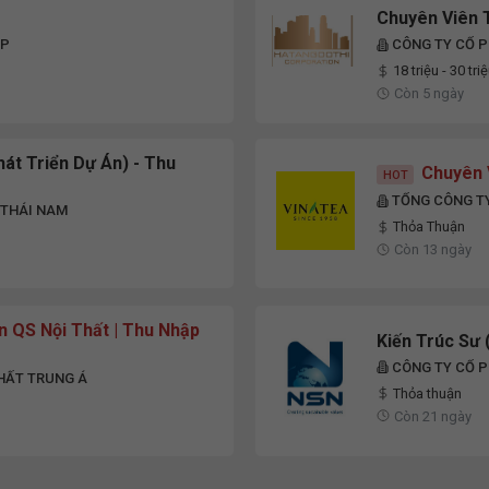
Chuyên Viên 
UP
CÔNG TY CỔ 
18 triệu - 30 tri
Còn 5 ngày
t Triển Dự Án) - Thu
Chuyên 
HOT
TỔNG CÔNG TY
 THÁI NAM
Thỏa Thuận
Còn 13 ngày
 QS Nội Thất | Thu Nhập
Kiến Trúc Sư 
CÔNG TY CỔ 
THẤT TRUNG Á
Thỏa thuận
Còn 21 ngày