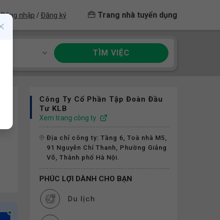
Trang nhà tuyển dụng
Đăng nhập
Đăng ký
/
TÌM VIỆC
ề
Công Ty Cổ Phần Tập Đoàn Đầu
Tư KLB
Xem trang công ty
Địa chỉ công ty: Tầng 6, Toà nhà M5,
91 Nguyễn Chí Thanh, Phường Giảng
Võ, Thành phố Hà Nội.
PHÚC LỢI DÀNH CHO BẠN
Du lịch