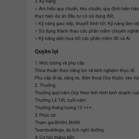
3. Kỹ năng:
○ Am hiểu quy chuẩn, tiêu chuẩn, quy định hiện hàn
thực hiện dự án đầu tư có sử dụng đất;
○ Kỹ năng giao tiếp, thuyết trình tốt. Kỹ năng làm v
○ Sử dụng thành thạo các phần mềm chuyên nghành
○ Kỹ năng diễn họa tốt các phần mềm 3D và Ai
Quyền lợi
1. Mức lương và phụ cấp:
Thỏa thuận theo năng lực và kinh nghiệm thực tế.
Phụ cấp đi lại, xăng xe, điện thoại (tùy thuộc vào từn
2. Thưởng:
Thưởng quý/năm (tùy theo tình hình kinh doanh củ
Thưởng Lễ Tết, cuối năm
Thưởng tháng lương 13 +++...
3. Phúc lợi:
Tham gia BHXH, BHSK
Teambuildings, du lịch nghỉ dưỡng
4. Cơ hội thăng tiến: