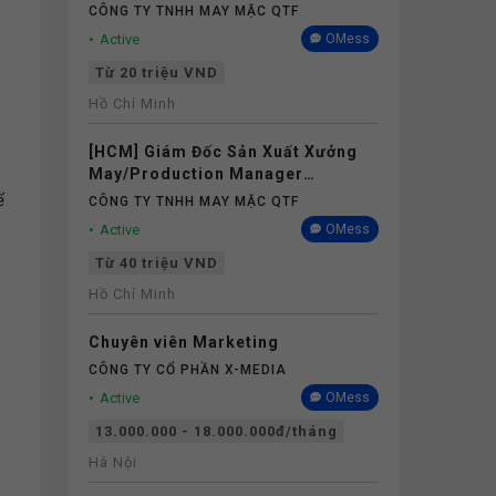
CÔNG TY TNHH MAY MẶC QTF
Active
OMess
Từ 20 triệu VND
Hồ Chí Minh
[HCM] Giám Đốc Sản Xuất Xưởng
May/Production Manager
(Garments) - Lương 40M+
ể
CÔNG TY TNHH MAY MẶC QTF
Active
OMess
Từ 40 triệu VND
Hồ Chí Minh
Chuyên viên Marketing
CÔNG TY CỔ PHẦN X-MEDIA
Active
OMess
13.000.000 - 18.000.000đ/tháng
Hà Nội