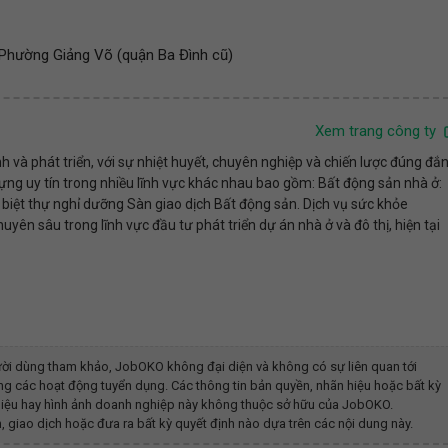
, Phường Giảng Võ (quận Ba Đình cũ)
Xem trang công ty
 và phát triển, với sự nhiệt huyết, chuyên nghiệp và chiến lược đúng đắ
ựng uy tín trong nhiều lĩnh vực khác nhau bao gồm: Bất động sản nhà ở:
, biệt thự nghỉ dưỡng Sàn giao dịch Bất động sản. Dịch vụ sức khỏe
ên sâu trong lĩnh vực đầu tư phát triển dự án nhà ở và đô thị, hiện tại
ời dùng tham khảo, JobOKO không đại diện và không có sự liên quan tới
ng các hoạt động tuyển dụng. Các thông tin bản quyền, nhãn hiệu hoặc bất kỳ
g hiệu hay hình ảnh doanh nghiệp này không thuộc sở hữu của JobOKO.
, giao dịch hoặc đưa ra bất kỳ quyết định nào dựa trên các nội dung này.