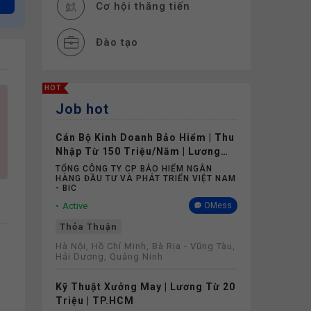
Cơ hội thăng tiến
Đào tạo
Thưởng
HOT
Job hot
Phụ cấp
Cán Bộ Kinh Doanh Bảo Hiểm | Thu
Bảo hiểm
Nhập Từ 150 Triệu/Năm | Lương
Cứng Không Phụ Thuộc Doanh Số
TỔNG CÔNG TY CP BẢO HIỂM NGÂN
HÀNG ĐẦU TƯ VÀ PHÁT TRIỂN VIỆT NAM
- BIC
Active
OMess
Thỏa Thuận
Hà Nội, Hồ Chí Minh, Bà Rịa - Vũng Tàu,
Hải Dương, Quảng Ninh
Kỹ Thuật Xưởng May | Lương Từ 20
Triệu | TP.HCM