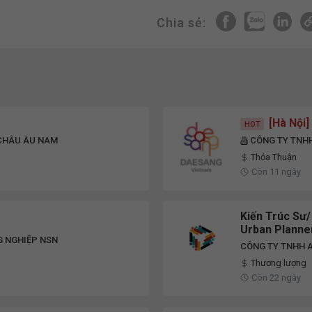
Chia sẻ:
[Hà Nội
HOT
 CHÂU ÂU NAM
CÔNG TY TNH
Thỏa Thuận
Còn 11 ngày
Kiến Trúc Sư/
Urban Planner
G NGHIỆP NSN
CÔNG TY TNHH A
Thương lượng
Còn 22 ngày