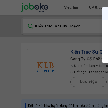
Việc làm
CV & cover
Kiến Trúc Sư Qu
Công Ty Cổ Phần T
Địa điểm làm việc:
H
Hết hạn:
1 tháng trư
Lưu việc
Kết nối với Nhà tuyển dụng để tìm hiểu thêm thông tin