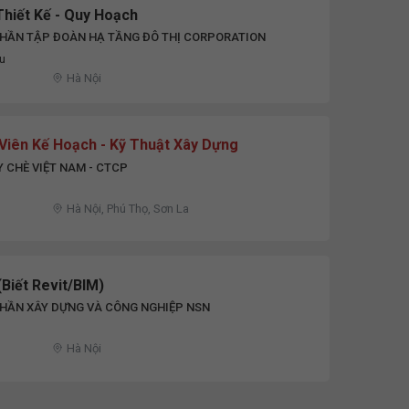
Thiết Kế - Quy Hoạch
PHẦN TẬP ĐOÀN HẠ TẦNG ĐÔ THỊ CORPORATION
ệu
Hà Nội
Viên Kế Hoạch - Kỹ Thuật Xây Dựng
 CHÈ VIỆT NAM - CTCP
Hà Nội, Phú Thọ, Sơn La
(Biết Revit/BIM)
PHẦN XÂY DỰNG VÀ CÔNG NGHIỆP NSN
Hà Nội