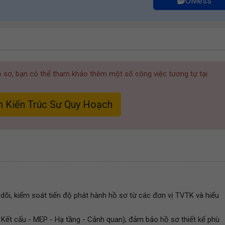
OMess
hồ sơ, bạn có thể tham khảo thêm một số công việc tương tự tại
m Kiến Trúc Sư Quy Hoạch
o dõi, kiểm soát tiến độ phát hành hồ sơ từ các đơn vị TVTK và hiểu
 Kết cấu - MEP - Hạ tầng - Cảnh quan); đảm bảo hồ sơ thiết kế phù