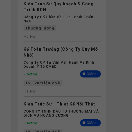
Kiến Trúc Sư Quy hoạch & Công
Trình KCN
Công Ty Cổ Phần Đầu Tư - Phát Triển
N&G
Thương lượng
Hà Nội
Kế Toán Trưởng (Công Ty Quy Mô
Nhỏ)
Công Ty CP Tư Vấn Vận Hành Và Kinh
Doanh Y Tế CMED
Active
OMess
15 - 20 triệu VNĐ
Hà Nội
Kiến Trúc Sư - Thiết Kế Nội Thất
CÔNG TY TNHH ĐẦU TƯ THƯƠNG MẠI VÀ
DỊCH VỤ HOÀNG CƯƠNG
Active
OMess
10 - 20 triệu VNĐ