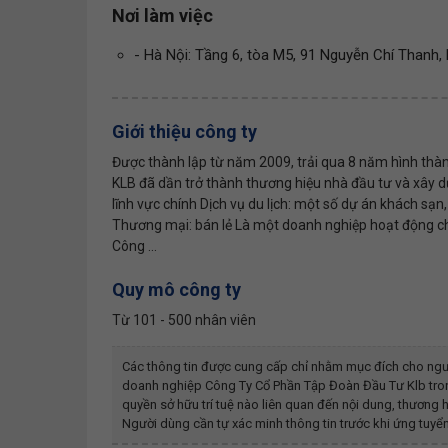
Nơi làm việc
- Hà Nội: Tầng 6, tòa M5, 91 Nguyễn Chí Thanh
Giới thiệu công ty
Được thành lập từ năm 2009, trải qua 8 năm hình thành
KLB đã dần trở thành thương hiệu nhà đầu tư và xây d
lĩnh vực chính Dịch vụ du lịch: một số dự án khách sạn
Thương mại: bán lẻ Là một doanh nghiệp hoạt động chuy
Công ...
Quy mô công ty
Từ 101 - 500 nhân viên
Các thông tin được cung cấp chỉ nhằm mục đích cho ngư
doanh nghiệp
Công Ty Cổ Phần Tập Đoàn Đầu Tư Klb
tro
quyền sở hữu trí tuệ nào liên quan đến nội dung, thươn
Người dùng cần tự xác minh thông tin trước khi ứng tuyển