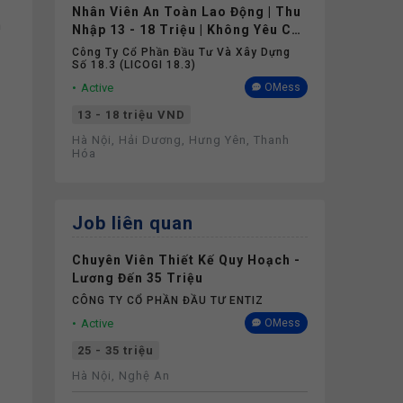
Nhân Viên An Toàn Lao Động | Thu
h
Nhập 13 - 18 Triệu | Không Yêu Cầu
Kinh Nghiệm
Công Ty Cổ Phần Đầu Tư Và Xây Dựng
Số 18.3 (LICOGI 18.3)
Active
OMess
13 - 18 triệu VND
Hà Nội, Hải Dương, Hưng Yên, Thanh
Hóa
Job liên quan
Chuyên Viên Thiết Kế Quy Hoạch -
Lương Đến 35 Triệu
CÔNG TY CỔ PHẦN ĐẦU TƯ ENTIZ
Active
OMess
25 - 35 triệu
Hà Nội, Nghệ An