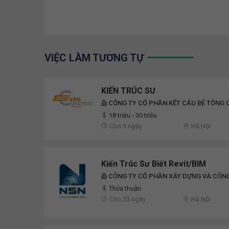
VIỆC LÀM TƯƠNG TỰ
KIẾN TRÚC SƯ
CÔNG TY CỔ PHẦN KẾT CẤU BÊ TÔNG
18 triệu - 30 triệu
Còn 3 ngày
Hà Nội
Kiến Trúc Sư Biết Revit/BIM
CÔNG TY CỔ PHẦN XÂY DỰNG VÀ CÔN
Thỏa thuận
Còn 23 ngày
Hà Nội