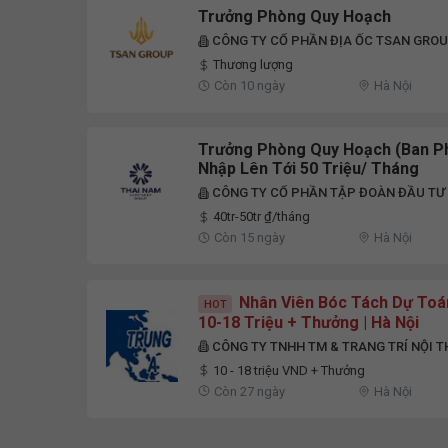
Trưởng Phòng Quy Hoạch
CÔNG TY CỔ PHẦN ĐỊA ỐC TSAN GRO
Thương lượng
Còn 10 ngày
Hà Nội
Trưởng Phòng Quy Hoạch (Ban Phá
Nhập Lên Tới 50 Triệu/ Tháng
CÔNG TY CỔ PHẦN TẬP ĐOÀN ĐẦU TƯ
40tr-50tr ₫/tháng
Còn 15 ngày
Hà Nội
Nhân Viên Bóc Tách Dự Toán
HOT
10-18 Triệu + Thưởng | Hà Nội
CÔNG TY TNHH TM & TRANG TRÍ NỘI 
10 - 18 triệu VND + Thưởng
Còn 27 ngày
Hà Nội