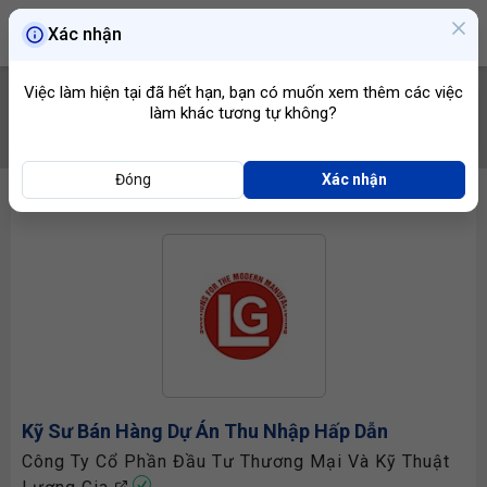
Xác nhận
Việc làm hiện tại đã hết hạn, bạn có muốn xem thêm các việc
làm khác tương tự không?
TÌM VIỆC
Đóng
Xác nhận
Kỹ Sư Bán Hàng
Dự Án Thu Nhập Hấp Dẫn
Công Ty Cổ Phần Đầu Tư Thương Mại Và Kỹ Thuật