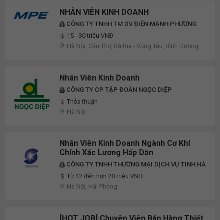
NHÂN VIÊN KINH DOANH
CÔNG TY TNHH TM DV ĐIỆN MẠNH PHƯƠNG
15 - 30 triệu VNĐ
Hà Nội, Cần Thơ, Bà Rịa - Vũng Tàu, Bình Dương,
Bình Phước, Cao Bằng, Điện Biên, Đồng Nai, Hà
Nam, Khánh Hòa, Lai Châu, Lâm Đồng, Long An,
Nam Định, Sơn La, Tây Ninh, Tiền Giang
Nhân Viên Kinh Doanh
CÔNG TY CP TẬP ĐOÀN NGỌC DIỆP
Thỏa thuận
Hà Nội
Nhân Viên Kinh Doanh Ngành Cơ Khí
Chính Xác Lương Hấp Dẫn
CÔNG TY TNHH THƯƠNG MẠI DỊCH VỤ TINH HÀ
Từ 12 đến hơn 20 triệu VND
Hà Nội, Hải Phòng
[HOT JOB] Chuyên Viên Bán Hàng Thiết