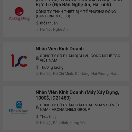
Bị Y Tế (Địa Bàn Nghệ An, Hà Tĩnh)
CÔNG TY TNHH THIẾT BỊ Y TẾ PHƯƠNG ĐÔNG
(EASTERN CO., LTD)
thỏa thuận
Hà Nội, Nghệ An
Nhân Viên Kinh Doanh
CÔNG TY CỔ PHẦN DỊCH VỤ CÔNG NGHỆ TSC
VIỆT NAM
Thương lượng
Hà Nội, Hồ Chí Minh, Đà Nẵng, Hải Phòng, Hải
Dương, Hưng Yên, Phú Thọ, Quảng Bình, Quảng
Ninh, Vĩnh Phúc, Khác
Nhân Viên Kinh Doanh (Máy Xây Dựng,
1000$, ID21480)
CÔNG TY CỔ PHẦN GIẢI PHÁP NHÂN SỰ VIỆT
NAM - HRCHANNELS GROUP
Thỏa thuận
Hà Nội, Bắc Ninh, Hưng Yên