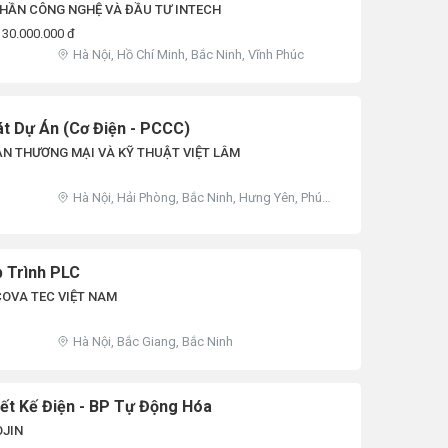
HẦN CÔNG NGHỆ VÀ ĐẦU TƯ INTECH
 30.000.000 đ
Hà Nội, Hồ Chí Minh, Bắc Ninh, Vĩnh Phúc
t Dự Án (Cơ Điện - PCCC)
N THƯƠNG MẠI VÀ KỸ THUẬT VIỆT LÂM
Hà Nội, Hải Phòng, Bắc Ninh, Hưng Yên, Phú
Thọ, Khác
p Trình PLC
OVA TEC VIỆT NAM
Hà Nội, Bắc Giang, Bắc Ninh
ết Kế Điện - BP Tự Động Hóa
OJIN