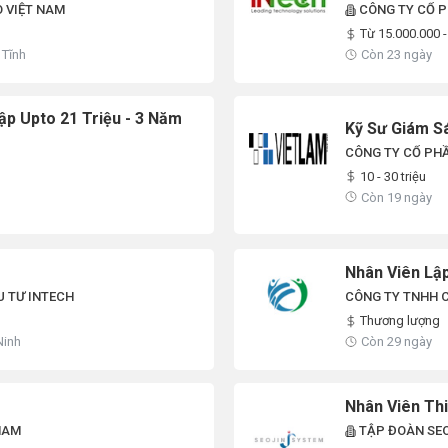
 VIỆT NAM
CÔNG TY CỔ P
Từ 15.000.000 -
 Tĩnh
Còn 23 ngày
ập Upto 21 Triệu - 3 Năm
Kỹ Sư Giám Sá
CÔNG TY CỔ PHẦ
10 - 30 triệu
Còn 19 ngày
Nhân Viên Lậ
U TƯ INTECH
CÔNG TY TNHH C
Thương lượng
Ninh
Còn 29 ngày
Nhân Viên Thi
NAM
TẬP ĐOÀN SE