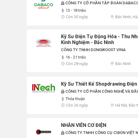
CÔNG TY CỔ PHẦN TẬP ĐOÀN DABACO
13 - 18 triệu
Còn 30 ngày
Bắc Ninh, Hà
Kỹ Sư Điện Tự Động Hóa - Thu Nh
Kinh Nghiệm - Bắc Ninh
CÔNG TY TNHH DONGWOOST VINA
16 - 21 triệu
Còn 28 ngày
Bắc Ninh
Kỹ Sư Thiết Kế Shopdrawing Điện
CÔNG TY CỔ PHẦN CÔNG NGHỆ VÀ ĐẦ
Thỏa thuận
Còn 26 ngày
Hà Nội, Bắc 
NHÂN VIÊN CƠ ĐIỆN
CÔNG TY TNHH CÔNG CỤ CIBON VIỆT 