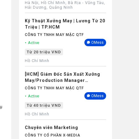
Hà Nội, Hồ Chí Minh, Bà Rịa - Vũng Tàu,
Hải Dương, Quảng Ninh
Kỹ Thuật Xưởng May | Lương Từ 20
Triệu | TP.HCM
CÔNG TY TNHH MAY MẶC QTF
Active
OMess
Từ 20 triệu VND
Hồ Chí Minh
[HCM] Giám Đốc Sản Xuất Xưởng
May/Production Manager
(Garments) - Lương 40M+
CÔNG TY TNHH MAY MẶC QTF
Active
OMess
Từ 40 triệu VND
hụ
Hồ Chí Minh
Chuyên viên Marketing
CÔNG TY CỔ PHẦN X-MEDIA