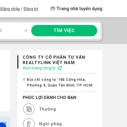
Trang nhà tuyển dụng
Đăng nhập
Đăng ký
/
TÌM VIỆC
ề
CÔNG TY CỔ PHẦN TƯ VẤN
REALTYLINK VIỆT NAM
Xem trang công ty
Địa chỉ công ty: 18E Cộng Hòa,
Phường 4, Quận Tân Bình, TP HCM
PHÚC LỢI DÀNH CHO BẠN
Thưởng
Nghỉ phép