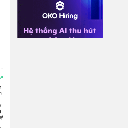
n
n
ơ
g
uý
g