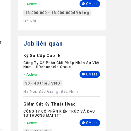
Active
OMess
13.000.000 - 18.000.000đ/tháng
Hà Nội
g
Job liên quan
Kỹ Sư Cấp Cao IE
Công Ty Cổ Phần Giải Pháp Nhân Sự Việt
Nam - HRchannels Group
Active
OMess
30 - 40 triệu VNĐ
Hà Nội, Bắc Giang, Bắc Ninh
Giám Sát Kỹ Thuật Hvac
CÔNG TY CỔ PHẦN KIẾN TRÚC VÀ ĐẦU
TƯ THƯƠNG MẠI TTT
Active
OMess