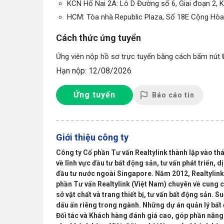
KCN Hố Nai 2A: Lô D Đường số 6, Giai đoạn 2, 
HCM: Tòa nhà Republic Plaza, Số 18E Cộng Hòa
Cách thức ứng tuyển
Ứng viên nộp hồ sơ trực tuyến bằng cách bấm nút
Hạn nộp: 12/08/2026
Ứng tuyển
Báo cáo tin
Giới thiệu công ty
Công ty Cổ phần Tư vấn Realtylink thành lập vào t
về lĩnh vực đầu tư bất động sản, tư vấn phát triển, 
đầu tư nước ngoài Singapore. Năm 2012, Realtylink
phần Tư vấn Realtylink (Việt Nam) chuyên về cung cấ
sở vật chất và trang thiết bị, tư vấn bất động sản. 
dấu ấn riêng trong ngành. Những dự án quản lý bất 
Đối tác và Khách hàng đánh giá cao, góp phần nâng