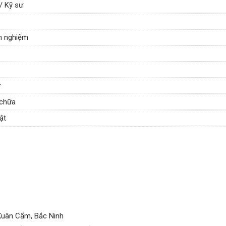
 / Kỹ sư
nh nghiệm
ử
 chữa
ật
Xuân Cẩm, Bắc Ninh