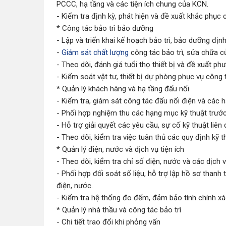
PCCC, hạ tầng và các tiện ích chung của KCN.
- Kiểm tra định kỳ, phát hiện và đề xuất khắc phục c
* Công tác bảo trì bảo dưỡng
- Lập và triển khai kế hoạch bảo trì, bảo dưỡng định
-
Giám sát chất lượng
công tác bảo trì, sửa chữa 
- Theo dõi, đánh giá tuổi thọ thiết bị và đề xuất p
- Kiểm soát vật tư, thiết bị dự phòng phục vụ công 
* Quản lý khách hàng và hạ tầng đấu nối
- Kiểm tra, giám sát công tác đấu nối điện và các 
- Phối hợp nghiệm thu các hạng mục kỹ thuật trước
- Hỗ trợ giải quyết các yêu cầu, sự cố kỹ thuật liê
- Theo dõi, kiểm tra việc tuân thủ các quy định kỹ 
* Quản lý điện, nước và dịch vụ tiện ích
- Theo dõi, kiểm tra chỉ số điện, nước và các dịch 
- Phối hợp đối soát số liệu, hỗ trợ lập hồ sơ thanh
điện, nước.
- Kiểm tra hệ thống đo đếm, đảm bảo tính chính xá
* Quản lý nhà thầu và công tác bảo trì
- Chi tiết trao đổi khi phỏng vấn