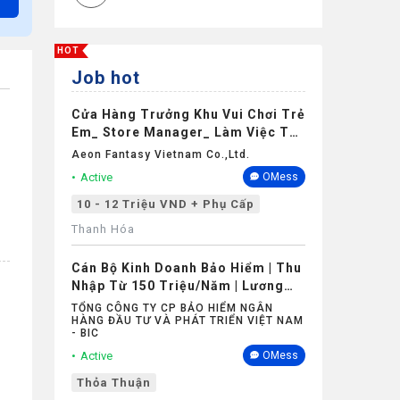
HOT
Job hot
Cửa Hàng Trưởng Khu Vui Chơi Trẻ
Em_ Store Manager_ Làm Việc Tại
Aeon Mall Thanh Hóa
Aeon Fantasy Vietnam Co.,ltd.
Active
OMess
10 - 12 Triệu VND + Phụ Cấp
Thanh Hóa
Cán Bộ Kinh Doanh Bảo Hiểm | Thu
Nhập Từ 150 Triệu/Năm | Lương
Cứng Không Phụ Thuộc Doanh Số
TỔNG CÔNG TY CP BẢO HIỂM NGÂN
HÀNG ĐẦU TƯ VÀ PHÁT TRIỂN VIỆT NAM
- BIC
Active
OMess
Thỏa Thuận