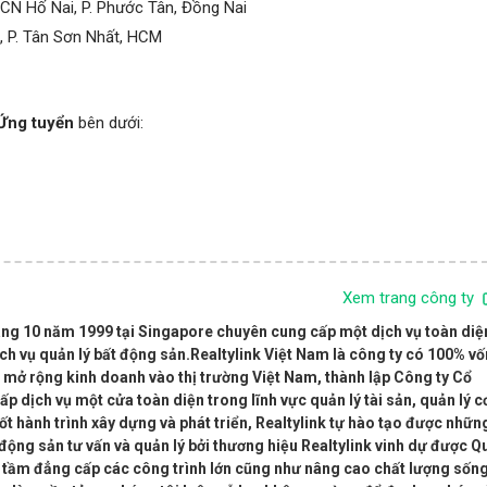
KCN Hố Nai, P. Phước Tân, Đồng Nai
, P. Tân Sơn Nhất, HCM
Ứng tuyển
bên dưới:
Xem trang công ty
háng 10 năm 1999 tại Singapore chuyên cung cấp một dịch vụ toàn diệ
dịch vụ quản lý bất động sản.Realtylink Việt Nam là công ty có 100% vố
 mở rộng kinh doanh vào thị trường Việt Nam, thành lập Công ty Cổ
p dịch vụ một cửa toàn diện trong lĩnh vực quản lý tài sản, quản lý c
Suốt hành trình xây dựng và phát triển, Realtylink tự hào tạo được nhữn
động sản tư vấn và quản lý bởi thương hiệu Realtylink vinh dự được Q
 tầm đẳng cấp các công trình lớn cũng như nâng cao chất lượng sốn