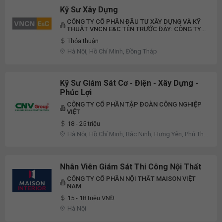
Kỹ Sư Xây Dựng
CÔNG TY CỔ PHẦN ĐẦU TƯ XÂY DỰNG VÀ KỸ
THUẬT VNCN E&C TÊN TRƯỚC ĐÂY: CÔNG TY
CP VINACONEX E&C
Thỏa thuận
Hà Nội, Hồ Chí Minh, Đồng Tháp
Kỹ Sư Giám Sát Cơ - Điện - Xây Dựng -
Phúc Lợi
CÔNG TY CỔ PHẦN TẬP ĐOÀN CÔNG NGHIỆP
VIỆT
18 - 25 triệu
Hà Nội, Hồ Chí Minh, Bắc Ninh, Hưng Yên, Phú Thọ,
Vĩnh Phúc, Khác
Nhân Viên Giám Sát Thi Công Nội Thất
CÔNG TY CỔ PHẦN NỘI THẤT MAISON VIỆT
NAM
15 - 18 triệu VNĐ
Hà Nội