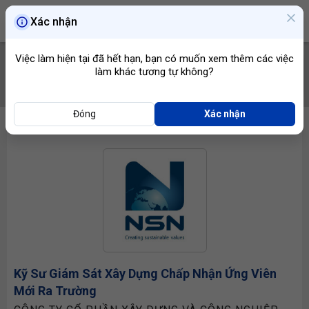
Xác nhận
Việc làm hiện tại đã hết hạn, bạn có muốn xem thêm các việc
làm khác tương tự không?
TÌM VIỆC
Đóng
Xác nhận
Kỹ Sư Giám Sát Xây Dựng
Chấp Nhận Ứng Viên
Mới Ra Trường