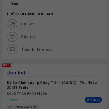
Nam
PHÚC LỢI DÀNH CHO BẠN
Du lịch
Đào tạo
Thiết bị làm việc
Thưởng
HOT
Job hot
Phụ cấp
Kỹ Sư Chất Lượng Công Trình (QA/QC) | Thu Nhập
Nghỉ phép
20-28 Triệu
CÔNG TY CỔ PHẦN FECON
Bảo hiểm
Active
OMess
20 - 28 triệu VND