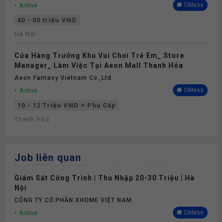
Active
OMess
40 - 50 triệu VND
Hà Nội
Cửa Hàng Trưởng Khu Vui Chơi Trẻ Em_ Store
Manager_ Làm Việc Tại Aeon Mall Thanh Hóa
Aeon Fantasy Vietnam Co.,ltd.
Active
OMess
10 - 12 Triệu VND + Phụ Cấp
Thanh Hóa
Job liên quan
Giám Sát Công Trình | Thu Nhập 20-30 Triệu | Hà
Nội
CÔNG TY CỔ PHẦN XHOME VIỆT NAM
Active
OMess