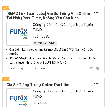
UP
[REMOTE - Toàn quốc] Gia Sư Tiếng Anh Online
Tại Nhà (Part-Time, Không Yêu Cầu Kinh
Nghiệm - Thu Nhập Lên Đến 20 Triệu)
Công Ty Cổ Phần Giáo Dục Trực Tuyến
FUNiX
Toàn Quốc
3 - 20 triệu VNĐ
Địa điểm:
Làm
việc online tại mọi địa điểm ở
Việt
Nam
và nước
ngoài.
124.000đ/giờ: dạy giao tiếp chuyên ngành (spa, nhà hàng, khách
sạn, ), luyện thi chứng chỉ
JLPT
N3
,
N4
,
N5
.
Còn 26 ngày
Thêm...
UP
Gia Sư Tiếng Trung Online Part-time
Công Ty Cổ Phần Giáo Dục Trực Tuyến
FUNiX
Hòa Bình