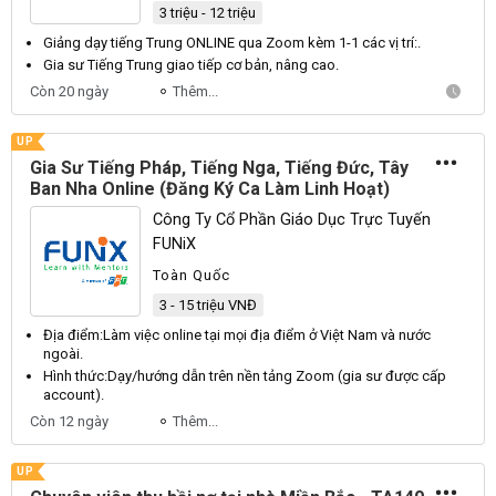
3 triệu - 12 triệu
Giảng dạy tiếng
Trung
ONLINE
qua
Zoom
kèm 1-1 các vị trí:.
Gia sư
Tiếng
Trung
giao tiếp cơ bản, nâng cao.
Còn 20 ngày
Thêm...
UP
Gia Sư Tiếng Pháp, Tiếng Nga, Tiếng Đức, Tây
Ban Nha Online (Đăng Ký Ca Làm Linh Hoạt)
Công Ty Cổ Phần Giáo Dục Trực Tuyến
FUNiX
Toàn Quốc
3 - 15 triệu VNĐ
Địa điểm:
Làm
việc online tại mọi địa điểm ở
Việt
Nam
và nước
ngoài.
Hình thức:
Dạy
/hướng dẫn trên nền tảng
Zoom
(gia sư được cấp
account).
Còn 12 ngày
Thêm...
UP