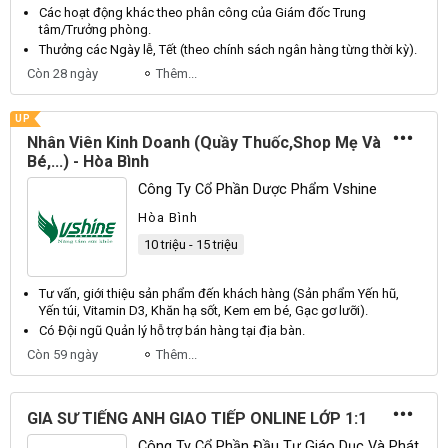
Các hoạt động khác theo phân công của
Giám
đốc
Trung
tâm/
Trưởng
phòng.
Thưởng các
Ngày
lễ,
Tết
(theo chính sách ngân hàng từng thời kỳ).
Còn 28 ngày
Thêm...
UP
Nhân Viên Kinh Doanh (Quầy Thuốc,Shop Mẹ Và
Bé,...) - Hòa Bình
Công Ty Cổ Phần Dược Phẩm Vshine
Hòa Bình
10 triệu - 15 triệu
Tư vấn, giới thiệu sản phẩm đến khách hàng (
Sản
phẩm
Yến
hũ,
Yến
túi,
Vitamin
D3
,
Khăn
hạ sốt,
Kem
em bé,
Gạc
gơ lưỡi).
Có
Đội
ngũ
Quản
lý hỗ trợ bán hàng tại địa bàn.
Còn 59 ngày
Thêm...
GIA SƯ TIẾNG ANH GIAO TIẾP ONLINE LỚP 1:1
Công Ty Cổ Phần Đầu Tư Giáo Dục Và Phát