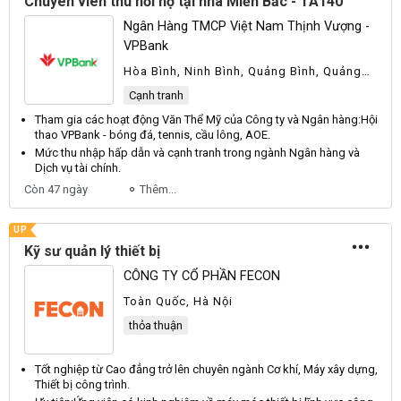
Chuyên viên thu hồi nợ tại nhà Miền Bắc - TA140
Ngân Hàng TMCP Việt Nam Thịnh Vượng -
VPBank
Hòa Bình, Ninh Bình, Quảng Bình, Quảng
Ninh
Cạnh tranh
Tham gia các hoạt động
Văn
Thể
Mỹ
của
Công
ty và
Ngân
hàng:
Hội
thao
VPBank
- bóng đá, tennis, cầu lông,
AOE
.
Mức thu nhập hấp dẫn và cạnh tranh trong ngành
Ngân
hàng và
Dịch
vụ tài chính.
Còn 47 ngày
Thêm...
UP
Kỹ sư quản lý thiết bị
CÔNG TY CỔ PHẦN FECON
Toàn Quốc, Hà Nội
thỏa thuận
Tốt nghiệp từ
Cao
đẳng trở lên chuyên ngành
Cơ
khí,
Máy
xây dựng,
Thiết
bị công trình.