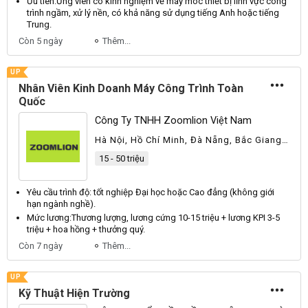
Ưu tiên:
Ứng
viên có kinh nghiệm về máy móc thiết bị lĩnh vực công
trình ngầm, xử lý nền, có khả năng sử dụng tiếng
Anh
hoặc tiếng
Trung
.
Còn 5 ngày
Thêm...
UP
Nhân Viên Kinh Doanh Máy Công Trình Toàn
Quốc
Công Ty TNHH Zoomlion Việt Nam
Hà Nội, Hồ Chí Minh, Đà Nẵng, Bắc Giang,
Bắc Kạn, Bắc Ninh, Cao Bằng, Hà Tĩnh,
15 - 50 triệu
Hòa Bình, Hưng Yên, Lạng Sơn, Phú Thọ,
Quảng Nam, Quảng Trị, Thái Nguyên, Thừa
Thiên Huế, Khác
Yêu cầu trình độ: tốt nghiệp
Đại
học hoặc
Cao
đẳng (không giới
hạn ngành nghề).
Mức lương:
Thương
lượng, lương cứng 10-15 triệu + lương
KPI
3-5
triệu + hoa hồng + thưởng quý.
Còn 7 ngày
Thêm...
UP
Kỹ Thuật Hiện Trường