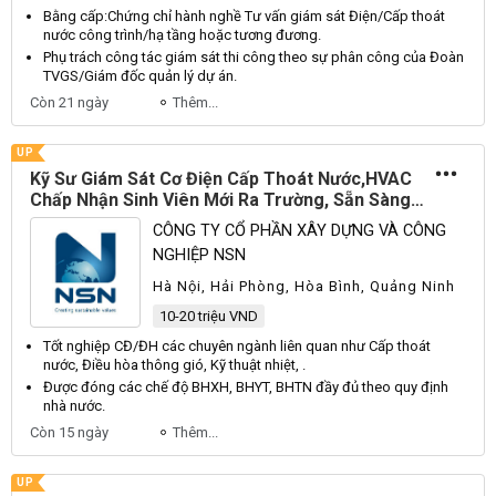
Bằng cấp:
Chứng
chỉ hành nghề
Tư
vấn giám sát
Điện
/
Cấp
thoát
nước công trình/hạ tầng hoặc tương đương.
Phụ trách công tác giám sát thi công theo sự phân công của
Đoàn
TVGS
/
Giám
đốc quản lý dự án.
Còn 21 ngày
Thêm...
UP
Kỹ Sư Giám Sát Cơ Điện Cấp Thoát Nước,HVAC
Chấp Nhận Sinh Viên Mới Ra Trường, Sẵn Sàng
Đi Dự Án
CÔNG TY CỔ PHẦN XÂY DỰNG VÀ CÔNG
NGHIỆP NSN
Hà Nội, Hải Phòng, Hòa Bình, Quảng Ninh
10-20 triệu VND
Tốt nghiệp
CĐ
/
ĐH
các chuyên ngành liên quan như
Cấp
thoát
nước,
Điều
hòa thông gió,
Kỹ
thuật nhiệt, .
Được đóng các chế độ
BHXH
,
BHYT
,
BHTN
đầy đủ theo quy định
nhà nước.
Còn 15 ngày
Thêm...
UP