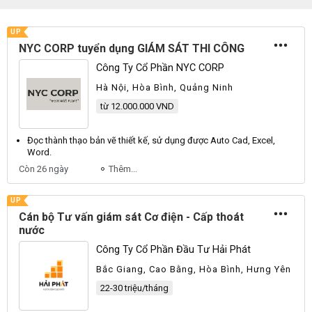
UP
NYC CORP tuyển dụng GIÁM SÁT THI CÔNG
Công Ty Cổ Phần NYC CORP
Hà Nội, Hòa Bình, Quảng Ninh
từ 12.000.000 VND
Đọc thành thạo bản vẽ thiết kế, sử dụng được
Auto
Cad
,
Excel
,
Word
.
Còn 26 ngày
Thêm...
UP
Cán bộ Tư vấn giám sát Cơ điện - Cấp thoát
nước
Công Ty Cổ Phần Đầu Tư Hải Phát
Bắc Giang, Cao Bằng, Hòa Bình, Hưng Yên
22-30 triệu/tháng