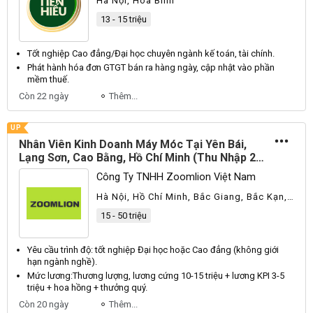
Hà Nội, Hòa Bình
13 - 15 triệu
Tốt nghiệp
Cao
đẳng/
Đại
học chuyên ngành kế toán, tài chính.
Phát hành hóa đơn
GTGT
bán ra hàng ngày, cập nhật vào phần
mềm thuế.
Còn 22 ngày
Thêm...
UP
Nhân Viên Kinh Doanh Máy Móc Tại Yên Bái,
Lạng Sơn, Cao Bằng, Hồ Chí Minh (Thu Nhập 20-
50M++)
Công Ty TNHH Zoomlion Việt Nam
Hà Nội, Hồ Chí Minh, Bắc Giang, Bắc Kạn,
Bắc Ninh, Bình Dương, Cao Bằng, Hà Tĩnh,
15 - 50 triệu
Hòa Bình, Lạng Sơn, Lào Cai, Phú Thọ,
Quảng Trị, Thái Nguyên, Tuyên Quang,
Khác
Yêu cầu trình độ: tốt nghiệp
Đại
học hoặc
Cao
đẳng (không giới
hạn ngành nghề).
Mức lương:
Thương
lượng, lương cứng 10-15 triệu + lương
KPI
3-5
triệu + hoa hồng + thưởng quý.
Còn 20 ngày
Thêm...