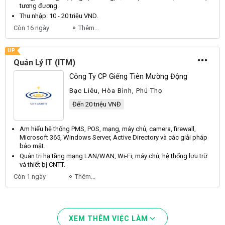
tương đương.
Thu nhập: 10 - 20 triệu
VND
.
Còn 16 ngày
Thêm...
UP
Quản Lý IT (ITM)
Công Ty CP Giếng Tiên Mường Động
Bạc Liêu, Hòa Bình, Phú Thọ
Đến 20 triệu VNĐ
Am hiểu hệ thống
PMS
,
POS
, mạng, máy chủ, camera, firewall,
Microsoft
365,
Windows
Server
,
Active
Directory
và các giải pháp
bảo mật.
Quản trị hạ tầng mạng
LAN
/
WAN
,
Wi
-
Fi
, máy chủ, hệ thống lưu trữ
và thiết bị
CNTT
.
Còn 1 ngày
Thêm...
XEM THÊM VIỆC LÀM