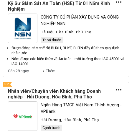
Kỹ Sư Giám Sát An Toàn (HSE) Từ 01 Năm Kinh
Nghiệm
CÔNG TY CỔ PHẦN XÂY DỰNG VÀ CÔNG
NGHIỆP NSN
Hà Nội, Hòa Bình, Phú Thọ
Thoả thuận
Được đóng các chế độ
BHXH
,
BHYT
,
BHTN
đầy đủ theo quy định
nhà nước.
Nắm được các kiến thức về
An
toàn - môi trường theo
ISO
45001 và
ISO
14001.
Còn 28 ngày
Thêm...
UP
Nhân viên/Chuyên viên Khách hàng Doanh
nghiệp - Hải Dương, Hòa Bình, Phú Thọ
Ngân Hàng TMCP Việt Nam Thịnh Vượng -
VPBank
Hải Dương, Hòa Bình, Phú Thọ
Cạnh tranh