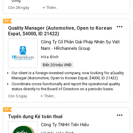
công.
Còn 28 ngày
Thêm...
UP
Quality Manager (Automotive, Open to Korean
Expat, $4000, ID 21422)
Công Ty Cổ Phần Giải Pháp Nhân Sự Việt
Nam - HRchannels Group
Hòa Bình
Đến 20 triệu VNĐ
Our client is a foreign-invested company, now looking for
aQuality
Manager
(
Automotive
,
Open
to
Korean
Expat
, $4000,
ID
21422).
Coordinate cross-functionally and report the operational quality
status directly to the
Board
of
Directors
on a periodic basis.
Còn 5 ngày
Thêm...
UP
Tuyển dụng Kế toán thuế
Công Ty TNHH Tiến Hiếu