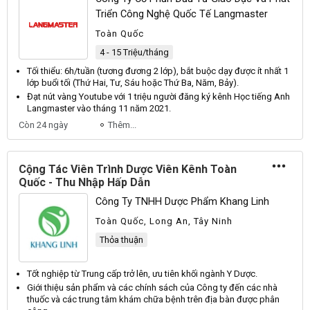
Triển Công Nghệ Quốc Tế Langmaster
Toàn Quốc
4 - 15 Triệu/tháng
Tối thiểu: 6h/tuần (tương đương 2 lớp), bắt buộc dạy được ít nhất 1
lớp buổi tối (
Thứ
Hai
,
Tư
,
Sáu
hoặc
Thứ
Ba
,
Năm
,
Bảy
).
Đạt nút vàng
Youtube
với 1 triệu người đăng ký kênh
Học
tiếng
Anh
Langmaster
vào tháng 11 năm 2021.
Còn 24 ngày
Thêm...
Cộng Tác Viên Trình Dược Viên Kênh Toàn
Quốc - Thu Nhập Hấp Dẫn
Công Ty TNHH Dược Phẩm Khang Linh
Toàn Quốc, Long An, Tây Ninh
Thỏa thuận
Tốt nghiệp từ
Trung
cấp trở lên, ưu tiên khối ngành
Y
Dược
.
Giới thiệu sản phẩm và các chính sách của
Công
ty đến các nhà
thuốc và các trung tâm khám chữa bệnh trên địa bàn được phân