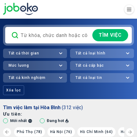
TÌM VIỆC
Tất cả thời gian
Tất cả loại hình
Mức lương
Tất cả cấp bậc
Tất cả kinh nghiệm
Tất cả loại tin
Xóa lọc
Tìm việc làm tại Hòa Bình
(312 việc)
Ưu tiên:
Mới nhất
Đang hot
 (16)
Phú Thọ (78)
Hà Nội (76)
Hồ Chí Minh (64)
Hải Phò