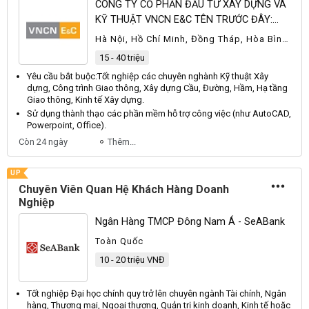
CÔNG TY CỔ PHẦN ĐẦU TƯ XÂY DỰNG VÀ
KỸ THUẬT VNCN E&C TÊN TRƯỚC ĐÂY:
CÔNG TY CP VINACONEX E&C
Hà Nội, Hồ Chí Minh, Đồng Tháp, Hòa Bình,
Phú Thọ, Khác
15 - 40 triệu
Yêu cầu bắt buộc:
Tốt
nghiệp các chuyên nghành
Kỹ
thuật
Xây
dựng,
Công
trình
Giao
thông,
Xây
dựng
Cầu
,
Đường
,
Hầm
,
Hạ
tầng
Giao
thông,
Kinh
tế
Xây
dựng.
Sử dụng thành thạo các phần mềm hỗ trợ công việc (như
AutoCAD
,
Powerpoint
,
Office
).
Còn 24 ngày
Thêm...
UP
Chuyên Viên Quan Hệ Khách Hàng Doanh
Nghiệp
Ngân Hàng TMCP Đông Nam Á - SeABank
Toàn Quốc
10 - 20 triệu VNĐ
Tốt nghiệp
Đại
học chính quy trở lên chuyên ngành
Tài
chính,
Ngân
hàng,
Thương
mại,
Ngoại
thương,
Quản
trị kinh doanh,
Kinh
tế hoặc