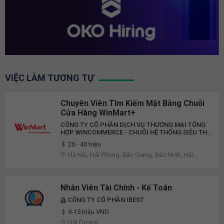
VIỆC LÀM TƯƠNG TỰ
Chuyên Viên Tìm Kiếm Mặt Bằng Chuỗi
Cửa Hàng WinMart+
CÔNG TY CỔ PHẦN DỊCH VỤ THƯƠNG MẠI TỔNG
HỢP WINCOMMERCE - CHUỖI HỆ THỐNG SIÊU THỊ
WINMART
20 - 40 triệu
Hà Nội, Hải Phòng, Bắc Giang, Bắc Ninh, Hải
Dương, Hưng Yên, Phú Thọ, Vĩnh Phúc, Khác
Nhân Viên Tài Chính - Kế Toán
CÔNG TY CỔ PHẦN IBEST
9-15 triệu VND
Hải Dương