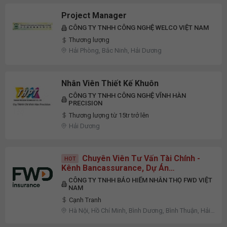
Project Manager
CÔNG TY TNHH CÔNG NGHỆ WELCO VIỆT NAM
Thương lượng
Hải Phòng, Bắc Ninh, Hải Dương
Nhân Viên Thiết Kế Khuôn
CÔNG TY TNHH CÔNG NGHỆ VĨNH HÀN
PRECISION
Thương lượng từ 15tr trở lên
Hải Dương
Chuyên Viên Tư Vấn Tài Chính -
HOT
Kênh Bancassurance, Dự Án
Vietcombank Toàn Quốc
CÔNG TY TNHH BẢO HIỂM NHÂN THỌ FWD VIỆT
NAM
Cạnh Tranh
Hà Nội, Hồ Chí Minh, Bình Dương, Bình Thuận, Hải
Dương