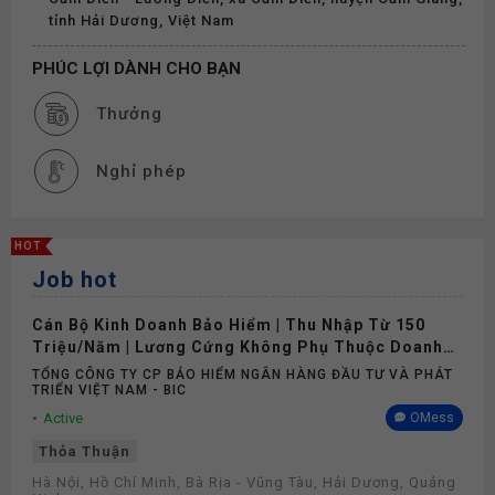
tỉnh Hải Dương, Việt Nam
PHÚC LỢI DÀNH CHO BẠN
Thưởng
Nghỉ phép
HOT
Job hot
Cán Bộ Kinh Doanh Bảo Hiểm | Thu Nhập Từ 150
Triệu/Năm | Lương Cứng Không Phụ Thuộc Doanh
Số
TỔNG CÔNG TY CP BẢO HIỂM NGÂN HÀNG ĐẦU TƯ VÀ PHÁT
TRIỂN VIỆT NAM - BIC
Active
OMess
Thỏa Thuận
Hà Nội, Hồ Chí Minh, Bà Rịa - Vũng Tàu, Hải Dương, Quảng