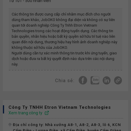
Từ 101 - 500 nhân viên
Các thông tin được cung cấp chỉ nhằm mục đích cho người
dùng tham khảo, JobOKO không đại diện và không có sự liên
quan tới doanh nghiệp
Công Ty Tnhh Etron Vietnam
Technologies
trong các hoạt động tuyển dụng. Các thông tin
bản quyền, nhãn hiệu hoặc bất kỳ quyền sở hữu trí tuệ nào liên
quan đến nội dung, thương hiệu hay hình ảnh doanh nghiệp này
không thuộc sở hữu của JobOKO.
Người dùng cần tự xác minh thông tin trước khi ứng tuyển, giao
dịch hoặc đưa ra bất kỳ quyết định nào dựa trên các nội dung
này.
Chia sẻ:
Công Ty TNHH Etron Vietnam Technologies
Xem trang công ty
Địa chỉ công ty: Nhà xưởng A8-1, A8-2, A8-3, lô 6, KCN
Cẩm Điền - Lương Điền, xã Cẩm Điền, huyện Cẩm Giàng,