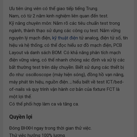
Ưu tiên ứng viên có thể giao tiếp tiếng Trung.
Nam, có từ 2 năm kinh nghiệm liên quan đến test.
Kỹ năng chuyên môn: Nắm rõ các tiêu chuẩn test trong
ngành, thành thạo sử dụng các công cụ test. Nắm vững
nguyên lý mạch điện,
kỹ thuật điện
tử analog, điện tử số, tín
hiệu và hệ thống; có thể đọc hiểu sơ đồ mạch điện, PCB
Layout và danh sách BOM. Có khả năng phân tích mạch
điện vững vàng, có thể nhanh chóng xác định và xử lý các
bất thường test trên dây chuyền. Biết sử dụng các thiết bị
đo như: oscilloscope (máy hiện sóng), đồng hồ vạn năng,
máy phát tín hiệu, nguồn điện...; hiểu biết về test ICT/bed-
of-nails và quy trình vận hành cơ bản của fixture FCT là
một lợi thế.
Có thể phối hợp làm ca và tăng ca.
Quyền lợi
Đóng BHXH ngay trong thời gian thử việc.
Thử việc hưởng 100% lương.