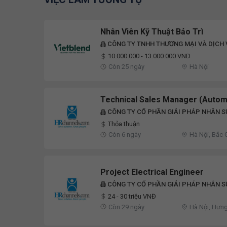
Nhân Viên Kỹ Thuật Bảo Trì
CÔNG TY TNHH THƯƠNG MẠI VÀ DỊCH 
10.000.000 - 13.000.000 VND
Còn 25 ngày
Hà Nội
Technical Sales Manager (Autom
CÔNG TY CỔ PHẦN GIẢI PHÁP NHÂN S
GROUP
Thỏa thuận
Còn 6 ngày
Hà Nội, Bắc 
Project Electrical Engineer
CÔNG TY CỔ PHẦN GIẢI PHÁP NHÂN S
GROUP
24 - 30 triệu VNĐ
Còn 29 ngày
Hà Nội, Hưng