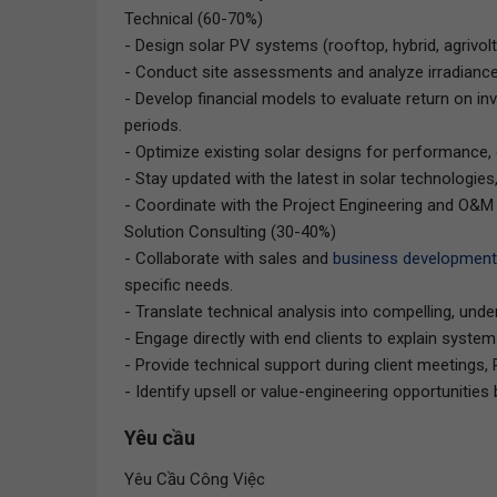
Technical (60-70%)
- Design solar PV systems (rooftop, hybrid, agrivol
- Conduct site assessments and analyze irradiance,
- Develop financial models to evaluate return on in
periods.
- Optimize existing solar designs for performance, 
- Stay updated with the latest in solar technologie
- Coordinate with the Project Engineering and O&M
Solution Consulting (30-40%)
- Collaborate with sales and
business development
specific needs.
- Translate technical analysis into compelling, und
- Engage directly with end clients to explain system
- Provide technical support during client meetings,
- Identify upsell or value-engineering opportunities 
Yêu cầu
Yêu Cầu Công Việc