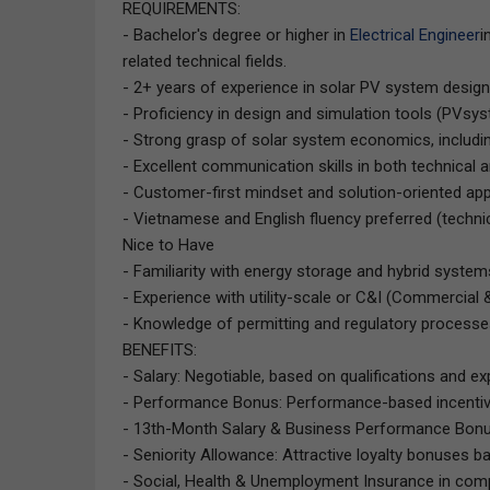
REQUIREMENTS:
- Bachelor's degree or higher in
Electrical Engineer
i
related technical fields.
- 2+ years of experience in solar PV system design
- Proficiency in design and simulation tools (PVsys
- Strong grasp of solar system economics, includin
- Excellent communication skills in both technical 
- Customer-first mindset and solution-oriented ap
- Vietnamese and English fluency preferred (technica
Nice to Have
- Familiarity with energy storage and hybrid system
- Experience with utility-scale or C&I (Commercial & 
- Knowledge of permitting and regulatory processe
BENEFITS:
- Salary: Negotiable, based on qualifications and ex
- Performance Bonus: Performance-based incentive
- 13th-Month Salary & Business Performance Bonu
- Seniority Allowance: Attractive loyalty bonuses b
- Social, Health & Unemployment Insurance in comp