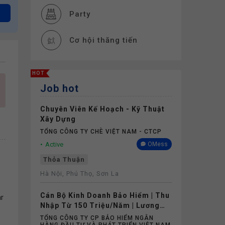
Party
Cơ hội thăng tiến
Đào tạo
HOT
Job hot
Thiết bị làm việc
Chuyên Viên Kế Hoạch - Kỹ Thuật
Thưởng
Xây Dựng
TỔNG CÔNG TY CHÈ VIỆT NAM - CTCP
Phụ cấp
Active
OMess
Thỏa Thuận
Nghỉ phép
Hà Nội, Phú Thọ, Sơn La
Cán Bộ Kinh Doanh Bảo Hiểm | Thu
Bảo hiểm
ar
Nhập Từ 150 Triệu/Năm | Lương
Cứng Không Phụ Thuộc Doanh Số
TỔNG CÔNG TY CP BẢO HIỂM NGÂN
Căn tin