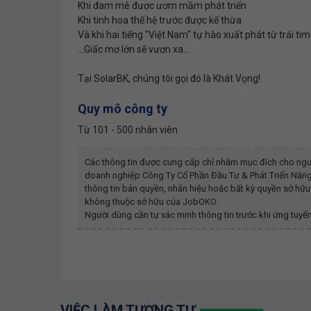
Khi đam mê được ươm mầm phát triển
Khi tinh hoa thế hệ trước được kế thừa
Và khi hai tiếng "Việt Nam" tự hào xuất phát từ trái tim
...Giấc mơ lớn sẽ vươn xa...
Tại SolarBK, chúng tôi gọi đó là Khát Vọng!
Quy mô công ty
Từ 101 - 500 nhân viên
Các thông tin được cung cấp chỉ nhằm mục đích cho ngư
doanh nghiệp
Công Ty Cổ Phần Đầu Tư & Phát Triển Năn
thông tin bản quyền, nhãn hiệu hoặc bất kỳ quyền sở hữu 
không thuộc sở hữu của JobOKO.
Người dùng cần tự xác minh thông tin trước khi ứng tuyển
VIỆC LÀM TƯƠNG TỰ