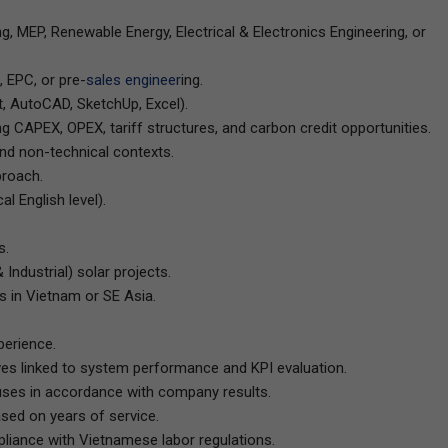
ng, MEP, Renewable Energy, Electrical & Electronics Engineering, or
, EPC, or pre-
sales engineer
ing.
t, AutoCAD, SketchUp, Excel).
g CAPEX, OPEX, tariff structures, and carbon credit opportunities.
and non-technical contexts.
proach.
l English level).
s.
Industrial) solar projects.
s in Vietnam or SE Asia.
perience.
s linked to system performance and KPI evaluation.
ses in accordance with company results.
ased on years of service.
liance with Vietnamese labor regulations.