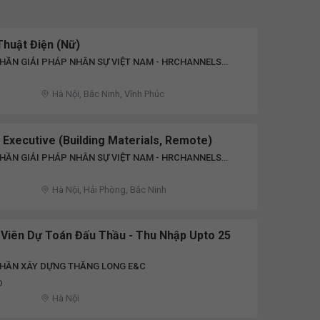
Thuật Điện (Nữ)
HẦN GIẢI PHÁP NHÂN SỰ VIỆT NAM - HRCHANNELS
Hà Nội, Bắc Ninh, Vĩnh Phúc
 Executive (Building Materials, Remote)
HẦN GIẢI PHÁP NHÂN SỰ VIỆT NAM - HRCHANNELS
Hà Nội, Hải Phòng, Bắc Ninh
 Viên Dự Toán Đấu Thầu - Thu Nhập Upto 25
PHẦN XÂY DỰNG THĂNG LONG E&C
D
Hà Nội