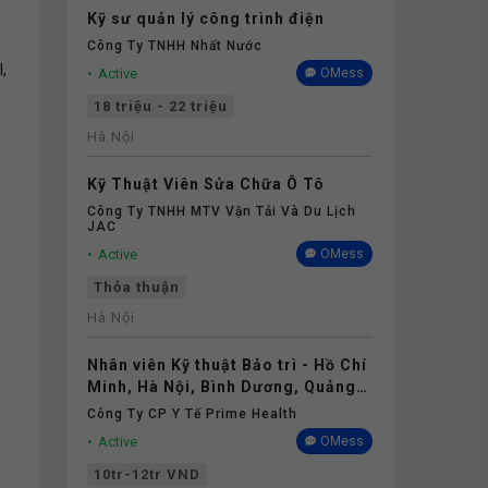
Kỹ sư quản lý công trình điện
Công Ty TNHH Nhất Nước
,
Active
OMess
18 triệu - 22 triệu
Hà Nội
Kỹ Thuật Viên Sửa Chữa Ô Tô
Công Ty TNHH MTV Vận Tải Và Du Lịch
JAC
Active
OMess
Thỏa thuận
Hà Nội
Nhân viên Kỹ thuật Bảo trì - Hồ Chí
Minh, Hà Nội, Bình Dương, Quảng
Trị, Thanh Hóa, Nghệ An
Công Ty CP Y Tế Prime Health
Active
OMess
10tr-12tr VND