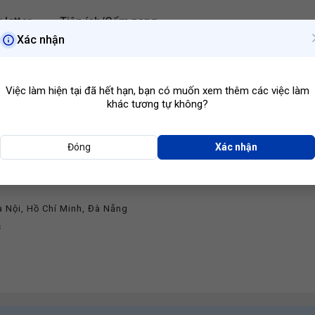
 letter
Tiện ích/Cẩm nang
Xác nhận
Hà Nội
Ngành ngh
Việc làm hiện tại đã hết hạn, bạn có muốn xem thêm các việc làm
khác tương tự không?
Đóng
Xác nhận
Giải Pháp
u Tư & Phát Triển Năng Lượng Mặt Trời Bách Khoa
à Nội
,
Hồ Chí Minh
,
Đà Nẵng
c