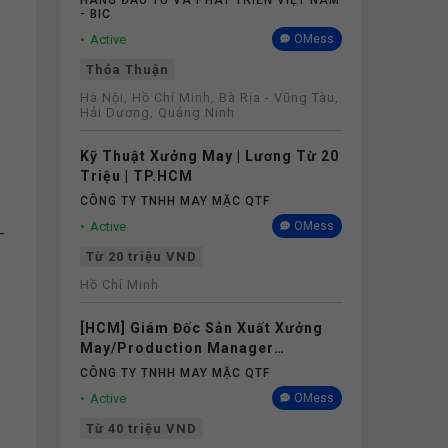
HÀNG ĐẦU TƯ VÀ PHÁT TRIỂN VIỆT NAM
- BIC
Active
OMess
Thỏa Thuận
Hà Nội, Hồ Chí Minh, Bà Rịa - Vũng Tàu,
Hải Dương, Quảng Ninh
Kỹ Thuật Xưởng May | Lương Từ 20
Triệu | TP.HCM
CÔNG TY TNHH MAY MẶC QTF
Active
OMess
-
Từ 20 triệu VND
Hồ Chí Minh
[HCM] Giám Đốc Sản Xuất Xưởng
May/Production Manager
(Garments) - Lương 40M+
CÔNG TY TNHH MAY MẶC QTF
Active
OMess
Từ 40 triệu VND