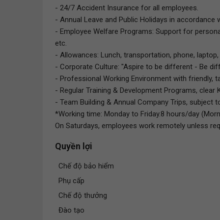
- 24/7 Accident Insurance for all employees.
- Annual Leave and Public Holidays in accordance w
- Employee Welfare Programs: Support for persona
etc.
- Allowances: Lunch, transportation, phone, laptop, 
- Corporate Culture: "Aspire to be different - Be di
- Professional Working Environment with friendly, t
- Regular Training & Development Programs, clear 
- Team Building & Annual Company Trips, subject 
*Working time: Monday to Friday.8 hours/day (Mornin
On Saturdays, employees work remotely unless requi
Quyền lợi
Chế độ bảo hiểm
Phụ cấp
Chế độ thưởng
Đào tạo