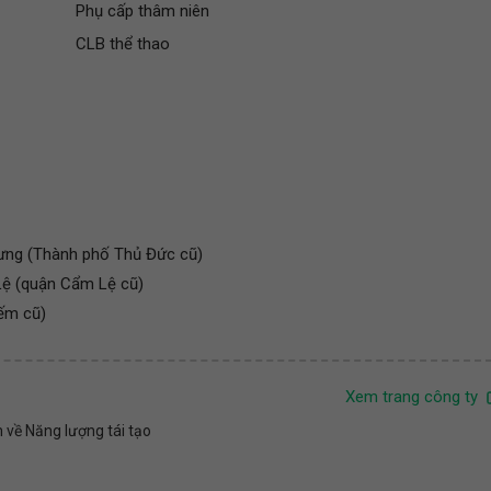
Phụ cấp thâm niên
CLB thể thao
rưng (Thành phố Thủ Đức cũ)
ệ (quận Cẩm Lệ cũ)
ếm cũ)
Xem trang công ty
về Năng lượng tái tạo