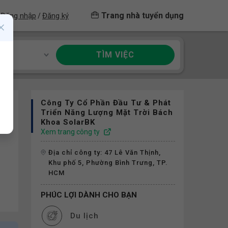
Trang nhà tuyển dụng
Đăng nhập
Đăng ký
/
TÌM VIỆC
ề
Công Ty Cổ Phần Đầu Tư & Phát
Triển Năng Lượng Mặt Trời Bách
Khoa SolarBK
Xem trang công ty
Địa chỉ công ty: 47 Lê Văn Thịnh,
Khu phố 5, Phường Bình Trưng, TP.
HCM
PHÚC LỢI DÀNH CHO BẠN
Du lịch