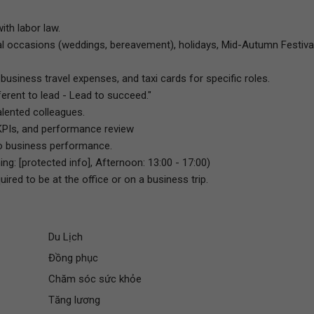
ith labor law.
l occasions (weddings, bereavement), holidays, Mid-Autumn Festival
business travel expenses, and taxi cards for specific roles.
fferent to lead - Lead to succeed."
alented colleagues.
KPIs, and performance review
to business performance.
g: [protected info], Afternoon: 13:00 - 17:00)
red to be at the office or on a business trip.
Du Lịch
Đồng phục
Chăm sóc sức khỏe
Tăng lương