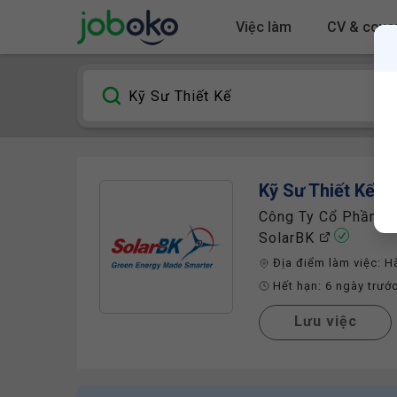
Việc làm
CV & cover
Kỹ Sư Thiết Kế
& 
Công Ty Cổ Phần Đầ
SolarBK
Địa điểm làm việc:
H
Hết hạn:
6 ngày trướ
Lưu việc