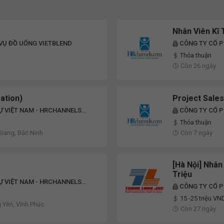
Nhân Viên Kĩ 
VỤ ĐỒ UỐNG VIETBLEND
CÔNG TY CỔ P
GROUP
Thỏa thuận
Còn 26 ngày
ation)
Project Sales
Ự VIỆT NAM - HRCHANNELS
CÔNG TY CỔ P
GROUP
Thỏa thuận
Giang, Bắc Ninh
Còn 7 ngày
[Hà Nội] Nhân
Triệu
Ự VIỆT NAM - HRCHANNELS
CÔNG TY CỔ 
15 -25 triệu VN
 Yên, Vĩnh Phúc
Còn 27 ngày