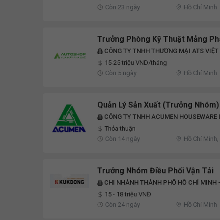
Còn 23 ngày
Hồ Chí Minh
Trưởng Phòng Kỹ Thuật Mảng Ph
CÔNG TY TNHH THƯƠNG MẠI ATS VIỆT
15-25 triệu VND/tháng
Còn 5 ngày
Hồ Chí Minh
Quản Lý Sản Xuất (Trưởng Nhóm)
CÔNG TY TNHH ACUMEN HOUSEWARE 
Thỏa thuận
Còn 14 ngày
Hồ Chí Minh,
Trưởng Nhóm Điều Phối Vận Tải
CHI NHÁNH THÀNH PHỐ HỒ CHÍ MINH 
LOGISTICS
15 - 18 triệu VNĐ
Còn 24 ngày
Hồ Chí Minh