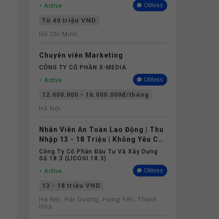
Active
OMess
Từ 40 triệu VND
Hồ Chí Minh
Chuyên viên Marketing
CÔNG TY CỔ PHẦN X-MEDIA
Active
OMess
12.000.000 - 16.000.000đ/tháng
Hà Nội
Nhân Viên An Toàn Lao Động | Thu
Nhập 13 - 18 Triệu | Không Yêu Cầu
Kinh Nghiệm
Công Ty Cổ Phần Đầu Tư Và Xây Dựng
Số 18.3 (LICOGI 18.3)
Active
OMess
13 - 18 triệu VND
Hà Nội, Hải Dương, Hưng Yên, Thanh
Hóa