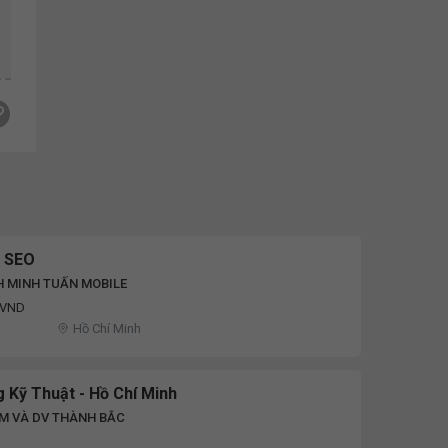
 SEO
H MINH TUẤN MOBILE
u VND
Hồ Chí Minh
 Kỹ Thuật - Hồ Chí Minh
M VÀ DV THÀNH BẮC