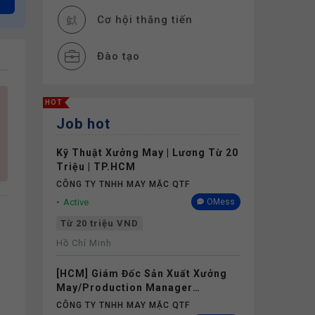
Cơ hội thăng tiến
Đào tạo
Thiết bị làm việc
HOT
Job hot
Thưởng
Kỹ Thuật Xưởng May | Lương Từ 20
Phụ cấp
Triệu | TP.HCM
CÔNG TY TNHH MAY MẶC QTF
Nghỉ phép
Active
OMess
Từ 20 triệu VND
Bảo hiểm
Hồ Chí Minh
[HCM] Giám Đốc Sản Xuất Xưởng
May/Production Manager
(Garments) - Lương 40M+
CÔNG TY TNHH MAY MẶC QTF