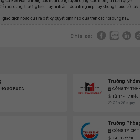
hung Cư Bee Home
trong các hoạt động tuyển dụng. Các thông tin bản quyền,
n đến nội dung, thương hiệu hay hình ảnh doanh nghiệp này không thuộc sở hữu
, giao dịch hoặc đưa ra bất kỳ quyết định nào dựa trên các nội dung này.
Chia sẻ:
g
Trưởng Nhóm
ÔNG SỞ RUZA
CÔNG TY TNH
Từ 14 - 17 triệ
Còn 28 ngày
Trưởng Phòng
CÔNG TY CP T
14 - 17 triệu