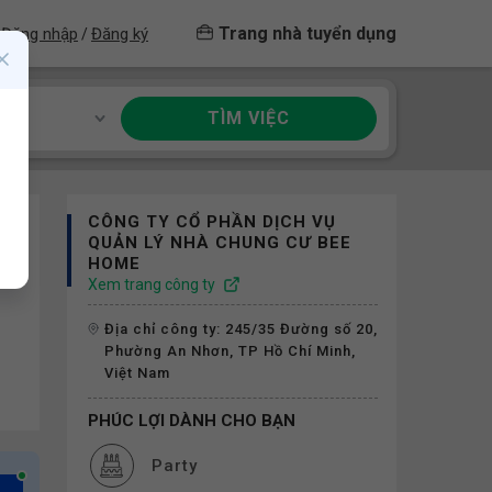
Trang nhà tuyển dụng
Đăng nhập
Đăng ký
/
TÌM VIỆC
ề
CÔNG TY CỔ PHẦN DỊCH VỤ
QUẢN LÝ NHÀ CHUNG CƯ BEE
HOME
Xem trang công ty
Địa chỉ công ty: 245/35 Đường số 20,
Phường An Nhơn, TP Hồ Chí Minh,
Việt Nam
PHÚC LỢI DÀNH CHO BẠN
Party