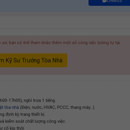
OMess
hồ sơ, bạn có thể tham khảo thêm một số công việc tương tự tại
àm Kỹ Sư Trưởng Tòa Nhà
h00-17h00), nghỉ trưa 1 tiếng.
ật tòa nhà
(Điện, nước, HVAC, PCCC, thang máy...).
g định kỳ trang thiết bị.
 và kiểm soát chất lượng công việc.
ự cố kịp thời.