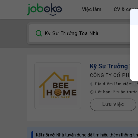
Việc làm
CV & cover
Kỹ Sư Trưởng Tò
CÔNG TY CỔ PHẦN
Địa điểm làm việc:
H
Hết hạn:
2 tuần trước
Lưu việc
Kết nối với Nhà tuyển dụng để tìm hiểu thêm thông tin