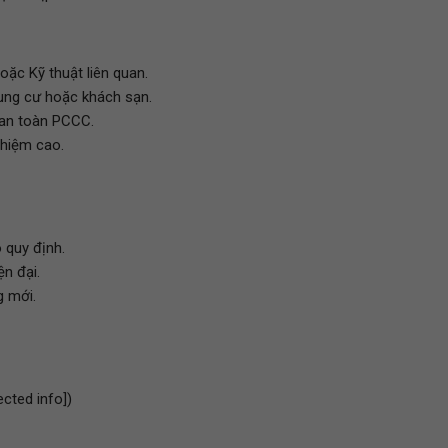
oặc Kỹ thuật liên quan.
hung cư hoặc khách sạn.
 an toàn PCCC.
nhiệm cao.
 quy định.
ện đại.
g mới.
ected info])