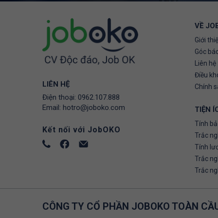
VỀ JO
Giới thi
Góc báo
Liên hệ
Điều kh
LIÊN HỆ
Chính 
Điện thoại:
0962.107.888
Email:
hotro@joboko.com
TIỆN Í
Tính bả
Kết nối với JobOKO
Trắc ng
Tính lư
Trắc n
Trắc n
CÔNG TY CỔ PHẦN JOBOKO TOÀN CẦ