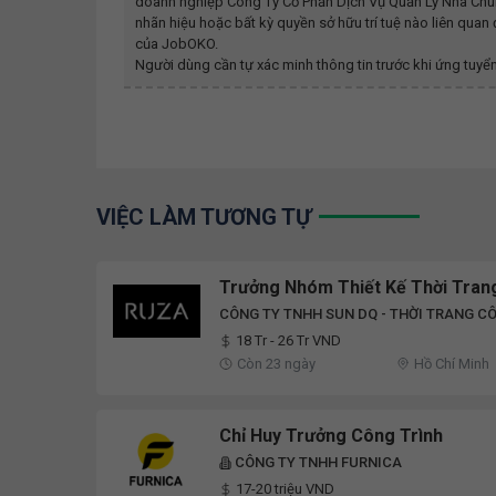
doanh nghiệp
Công Ty Cổ Phần Dịch Vụ Quản Lý Nhà C
nhãn hiệu hoặc bất kỳ quyền sở hữu trí tuệ nào liên qua
của JobOKO.
Người dùng cần tự xác minh thông tin trước khi ứng tuyển
VIỆC LÀM TƯƠNG TỰ
Trưởng Nhóm Thiết Kế Thời Tran
CÔNG TY TNHH SUN DQ - THỜI TRANG C
18 Tr - 26 Tr VND
Còn 23 ngày
Hồ Chí Minh
Chỉ Huy Trưởng Công Trình
CÔNG TY TNHH FURNICA
17-20 triệu VND