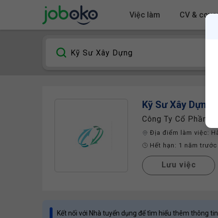
Việc làm
CV & cover
Kỹ Sư Xây Dựng
D
Công Ty Cổ Phần Đầ
Địa điểm làm việc:
H
Hết hạn:
1 năm trước
Lưu việc
Kết nối với Nhà tuyển dụng để tìm hiểu thêm thông tin