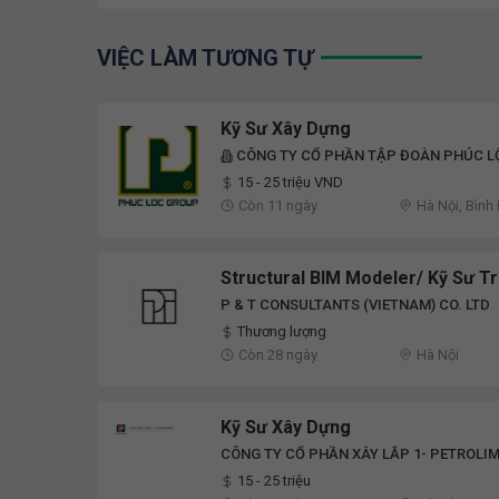
VIỆC LÀM TƯƠNG TỰ
Kỹ Sư Xây Dựng
CÔNG TY CỔ PHẦN TẬP ĐOÀN PHÚC L
15 - 25 triệu VND
Còn 11 ngày
Hà Nội, Bình
Yên
Structural BIM Modeler/ Kỹ Sư Tr
P & T CONSULTANTS (VIETNAM) CO. LTD
Thương lượng
Còn 28 ngày
Hà Nội
Kỹ Sư Xây Dựng
CÔNG TY CỔ PHẦN XÂY LẮP 1- PETROLI
15 - 25 triệu