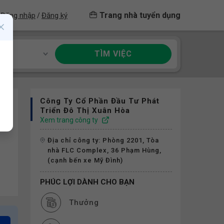
Trang nhà tuyển dụng
Đăng nhập
Đăng ký
/
TÌM VIỆC
ề
Công Ty Cổ Phần Đầu Tư Phát
Triển Đô Thị Xuân Hòa
Xem trang công ty
Địa chỉ công ty: Phòng 2201, Tòa
nhà FLC Complex, 36 Phạm Hùng,
(cạnh bến xe Mỹ Đình)
PHÚC LỢI DÀNH CHO BẠN
Thưởng