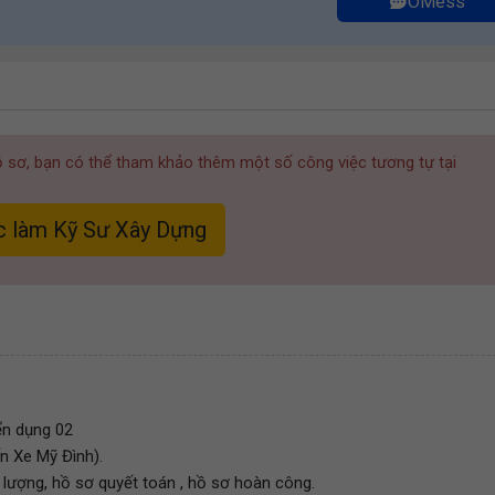
OMess
hồ sơ, bạn có thể tham khảo thêm một số công việc tương tự tại
 làm Kỹ Sư Xây Dựng
ển dụng 02
ến Xe Mỹ Đình).
 lượng, hồ sơ quyết toán , hồ sơ hoàn công.