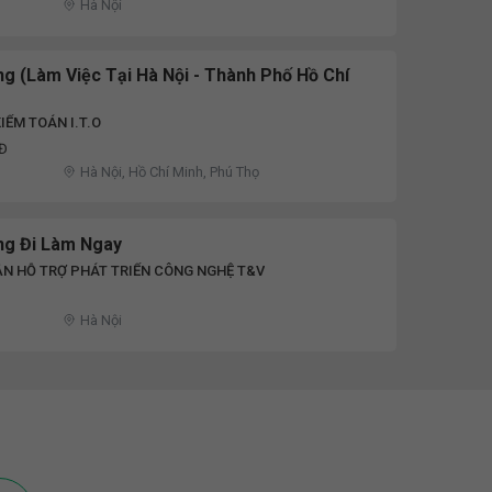
Hà Nội
g (Làm Việc Tại Hà Nội - Thành Phố Hồ Chí
IỂM TOÁN I.T.O
NĐ
Hà Nội, Hồ Chí Minh, Phú Thọ
ng Đi Làm Ngay
N HỖ TRỢ PHÁT TRIỂN CÔNG NGHỆ T&V
Hà Nội