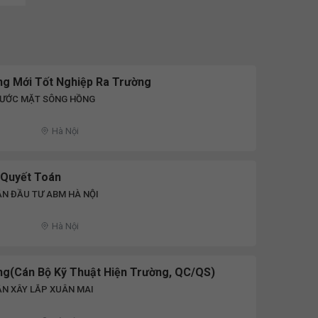
ng Mới Tốt Nghiệp Ra Trường
NƯỚC MẶT SÔNG HỒNG
D
Hà Nội
 Quyết Toán
N ĐẦU TƯ ABM HÀ NỘI
Hà Nội
ng(Cán Bộ Kỹ Thuật Hiện Trường, QC/QS)
N XÂY LẮP XUÂN MAI