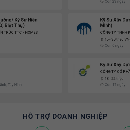
Còn 23 ngày
rường/ Kỹ Sư Hiện
Kỹ Sư Xây Dựn
, Biệt Thự)
Minh)
ẾN TRÚC TTC - HOMES
CÔNG TY TNHH K
15 - 30 triệu V
Còn 6 ngày
Kỹ Sư Xây Dự
CÔNG TY CỔ PHẦ
18 - 22 triệu
Ninh, Tây Ninh
Còn 17 ngày
HỖ TRỢ DOANH NGHIỆP