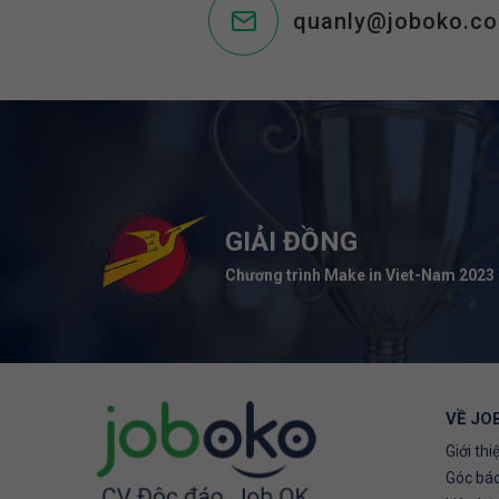
quanly@joboko.c
GIẢI ĐỒNG
Chương trình Make in Viet-Nam 2023
VỀ JO
Giới thi
Góc báo