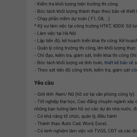
- Kiểm tra khối lượng hiện trường thi công.
- Bóc tách khối lượng thành thạo theo bản vẽ thiết 
- Chạy phần mềm dự toán ( F1, G8, ...)
* Kỹ sư làm việc tại công trường HTKT, XDDX: Số l
- Làm việc tại Hà Nội
- Lập tiến độ, kế hoạch triển khai thi công: Kế hoạ
- Quản lý công trường thi công, lên khối lượng thực
- Chỉ đạo, kiểm tra, giám sát, triển khai thi công (th
- Bóc tách khối lượng và tính toán,
thiết kế bản vẽ
s
- Theo sát tiến độ công trình, kiểm tra, giám sát
cô
Yêu cầu
- Giới tính: Nam/ Nữ (hồ sơ tại văn phòng công ty).
- Tốt nghiệp Đại học, Cao đẳng chuyên ngành xây dự
những bạn tường làm hồ sơ các dự án nhà nước, 
- Có khả năng tổ chức, quản lý, điều hành
- Thành thạo Auto Cad; Word; Excel;...
- Có kinh nghiệm làm việc với TVGS, CĐT và các đ