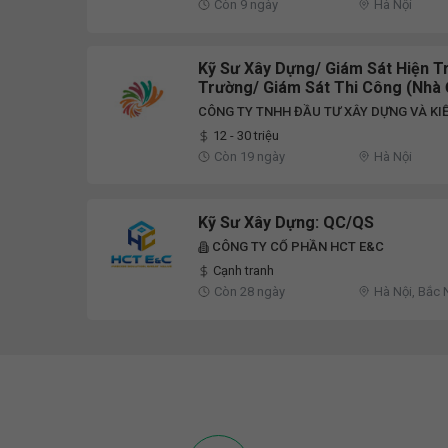
Còn 9 ngày
Hà Nội
Kỹ Sư Xây Dựng/ Giám Sát Hiện T
Trường/ Giám Sát Thi Công (Nhà Ở
CÔNG TY TNHH ĐẦU TƯ XÂY DỰNG VÀ KI
12 - 30 triệu
Còn 19 ngày
Hà Nội
Kỹ Sư Xây Dựng: QC/QS
CÔNG TY CỔ PHẦN HCT E&C
Cạnh tranh
Còn 28 ngày
Hà Nội, Bắc 