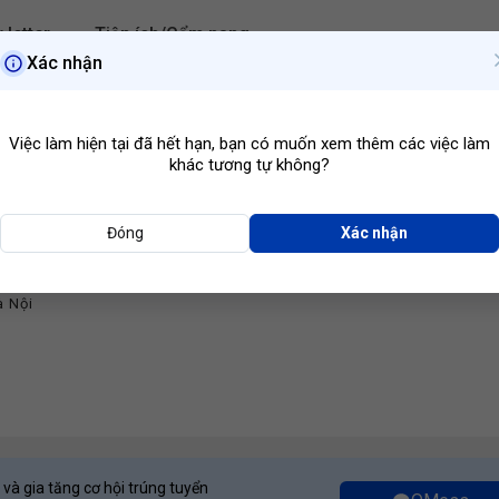
 letter
Tiện ích/Cẩm nang
Xác nhận
Hà Nội
Ngành ngh
Việc làm hiện tại đã hết hạn, bạn có muốn xem thêm các việc làm
khác tương tự không?
Đóng
Xác nhận
ân Dụng
u Tư Phát Triển Đô Thị Xuân Hòa
à Nội
 và gia tăng cơ hội trúng tuyển