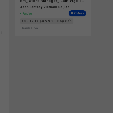
Em_ Store Manager_ Làm Việc Tại
Aeon Mall Thanh Hóa
Aeon Fantasy Vietnam Co.,ltd.
Active
OMess
10 - 12 Triệu VND + Phụ Cấp
Thanh Hóa
11