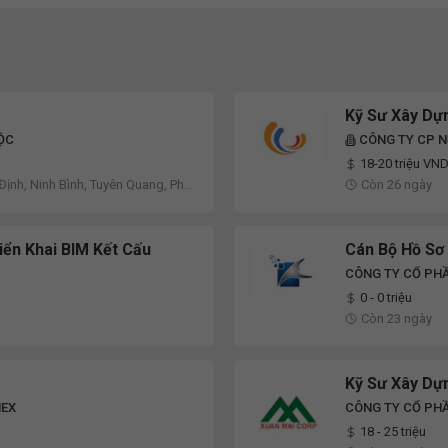
Kỹ Sư Xây Dự
ỘC
CÔNG TY CP 
18-20 triệu VN
 Định, Ninh Bình, Tuyên Quang, Phú
Còn 26 ngày
iển Khai BIM Kết Cấu
Cán Bộ Hồ Sơ
CÔNG TY CỔ PHẦ
0 - 0 triệu
Còn 23 ngày
Kỹ Sư Xây Dự
MEX
CÔNG TY CỔ PHẦ
18 - 25 triệu