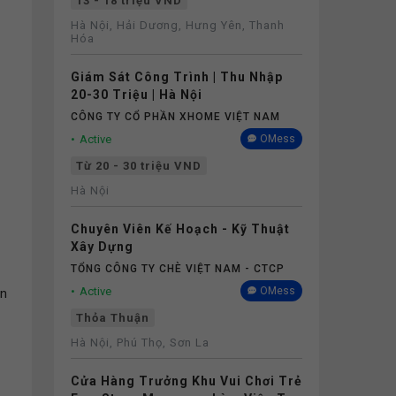
13 - 18 triệu VND
Hà Nội, Hải Dương, Hưng Yên, Thanh
Hóa
Giám Sát Công Trình | Thu Nhập
20-30 Triệu | Hà Nội
CÔNG TY CỔ PHẦN XHOME VIỆT NAM
Active
OMess
Từ 20 - 30 triệu VND
Hà Nội
Chuyên Viên Kế Hoạch - Kỹ Thuật
Xây Dựng
TỔNG CÔNG TY CHÈ VIỆT NAM - CTCP
Active
OMess
ên
Thỏa Thuận
Hà Nội, Phú Thọ, Sơn La
Cửa Hàng Trưởng Khu Vui Chơi Trẻ