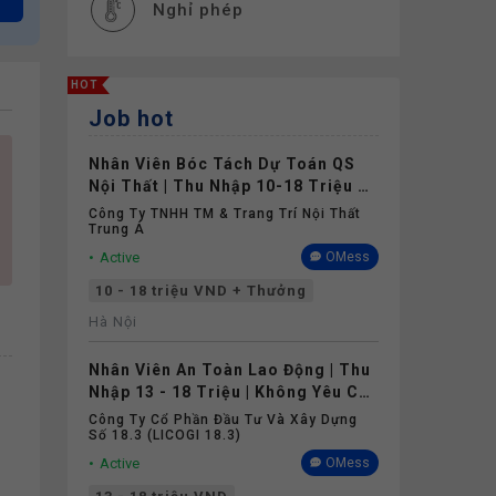
Nghỉ phép
HOT
Job hot
Nhân Viên Bóc Tách Dự Toán QS
Nội Thất | Thu Nhập 10-18 Triệu +
Thưởng | Hà Nội
Công Ty TNHH TM & Trang Trí Nội Thất
Trung Á
Active
OMess
10 - 18 triệu VND + Thưởng
Hà Nội
Nhân Viên An Toàn Lao Động | Thu
Nhập 13 - 18 Triệu | Không Yêu Cầu
Kinh Nghiệm
Công Ty Cổ Phần Đầu Tư Và Xây Dựng
Số 18.3 (LICOGI 18.3)
Active
OMess