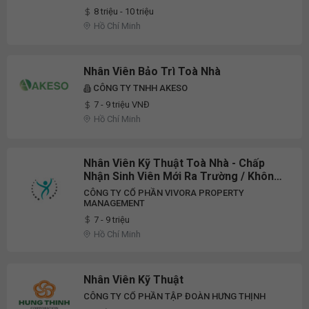
8 triệu - 10 triệu
Hồ Chí Minh
Nhân Viên Bảo Trì Toà Nhà
CÔNG TY TNHH AKESO
7 - 9 triệu VNĐ
Hồ Chí Minh
Nhân Viên Kỹ Thuật Toà Nhà - Chấp
Nhận Sinh Viên Mới Ra Trường / Không
Yêu Cầu Kinh Nghiệm [HCM]
CÔNG TY CỔ PHẦN VIVORA PROPERTY
MANAGEMENT
7 - 9 triệu
Hồ Chí Minh
Nhân Viên Kỹ Thuật
CÔNG TY CỔ PHẦN TẬP ĐOÀN HƯNG THỊNH