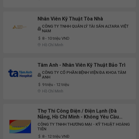
Nhân Viên Kỹ Thuật Tòa Nhà
CÔNG TY TNHH QUẢN LÝ TÀI SẢN ALTARA VIỆT
NAM
8 - 10 triệu VND
Hồ Chí Minh
Tâm Anh - Nhân Viên Kỹ Thuật Bảo Trì
CÔNG TY CỔ PHẦN BỆNH VIỆN ĐA KHOA TÂM
ANH
9 triệu - 12 triệu
Hồ Chí Minh
Thợ Thi Công Điện / Điện Lạnh (Đà
Nẵng, Hồ Chí Minh - Không Yêu Cầu
Kinh Nghiệm)
CÔNG TY TNHH THƯƠNG MẠI - KỸ THUẬT HOÀNG
TIÊN
8 - 12 triệu VNĐ