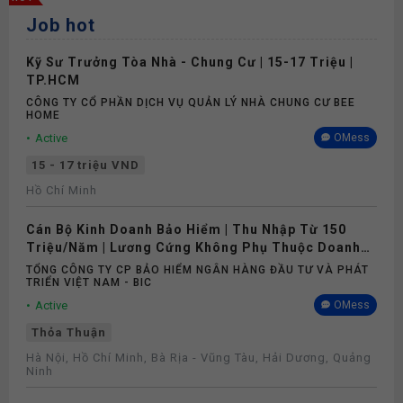
Job hot
Kỹ Sư Trưởng Tòa Nhà - Chung Cư | 15-17 Triệu |
TP.HCM
CÔNG TY CỔ PHẦN DỊCH VỤ QUẢN LÝ NHÀ CHUNG CƯ BEE
HOME
Active
OMess
15 - 17 triệu VND
Hồ Chí Minh
Cán Bộ Kinh Doanh Bảo Hiểm | Thu Nhập Từ 150
Triệu/Năm | Lương Cứng Không Phụ Thuộc Doanh
Số
TỔNG CÔNG TY CP BẢO HIỂM NGÂN HÀNG ĐẦU TƯ VÀ PHÁT
TRIỂN VIỆT NAM - BIC
Active
OMess
Thỏa Thuận
Hà Nội, Hồ Chí Minh, Bà Rịa - Vũng Tàu, Hải Dương, Quảng
Ninh