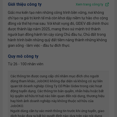
Giới thiệu công ty
Xem trang công ty
Giấc mơ kiến tạo nên những công trình bền vững, nơi không
chỉ tạo ra giá trị kinh tế mà còn khơi dậy niềm tự hào cho cộng
đồng và thế hệ mai sau. Với khát vọng đó, GIDEV đã chính thức
được thành lập năm 2025, mang theo sứ mệnh trở thành
người bạn đồng hành tin cậy cùng Chủ đầu tư, Chủ đất trong
hành trình biến những quỹ đất tiềm năng thành những không
gian sống - làm việc - đầu tư đích thực.
Quy mô công ty
Từ 26 - 100 nhân viên
Các thông tin được cung cấp chỉ nhằm mục đích cho người
dùng tham khảo, JobOKO không đại diện và không có sự liên
quan tới doanh nghiệp
Công Ty Cổ Phần Gidev
trong các hoạt
động tuyển dụng. Các thông tin bản quyền, nhãn hiệu hoặc bất
kỳ quyền sở hữu trí tuệ nào liên quan đến nội dung, thương hiệu
hay hình ảnh doanh nghiệp này không thuộc sở hữu của
JobOKO.
Người dùng cần tự xác minh thông tin trước khi ứng tuyển, giao
dịch hoặc đưa ra bất kỳ quyết định nào dựa trên các nội dung