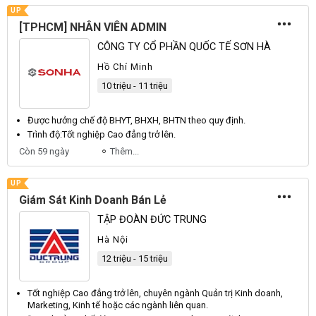
UP
[TPHCM] NHÂN VIÊN ADMIN
CÔNG TY CỔ PHẦN QUỐC TẾ SƠN HÀ
Hồ Chí Minh
10 triệu - 11 triệu
Được hưởng chế độ
BHYT
,
BHXH
,
BHTN
theo quy định.
Trình độ:
Tốt
nghiệp
Cao
đẳng trở lên.
Còn 59 ngày
Thêm...
UP
Giám Sát Kinh Doanh Bán Lẻ
TẬP ĐOÀN ĐỨC TRUNG
Hà Nội
12 triệu - 15 triệu
Tốt nghiệp
Cao
đẳng trở lên, chuyên ngành
Quản
trị
Kinh
doanh,
Marketing
,
Kinh
tế hoặc các ngành liên quan.