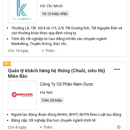
Hồ Chí Minh
10-12 triệu VND
Thưởng
Lễ
,
Tết
: 30/4 và 1/5, 2/9,
Tết
Dương
lịch,
Tết
Nguyên
Đán
và
các thưởng khác theo quy định công ty.
Trình độ: tốt nghiệp từ
Cao
đẳng trở lên các chuyên ngành
Marketing
,
Truyền
thông,
Báo
chí, .
Còn 19 ngày
Thêm...
UP
Quản lý khách hàng hệ thống (Chuỗi, siêu thị)
Miền Bắc
Công Ty Cổ Phần Nam Dược
Hà Nội
Trên 30 triệu
Người lao động được đóng
BHXH
,
BHYT
,
BHTN
theo
Luật
lao động.
Bằng cấp: tốt nghiệp
Đại
học chuyên ngành
Kinh
tế .
Còn 8 ngày
Thêm...