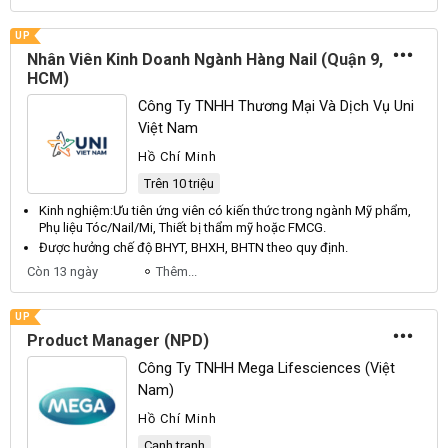
UP
Nhân Viên Kinh Doanh Ngành Hàng Nail (Quận 9,
HCM)
Công Ty TNHH Thương Mại Và Dịch Vụ Uni
Việt Nam
Hồ Chí Minh
Trên 10 triệu
Kinh nghiệm:
Ưu
tiên ứng viên có kiến thức trong ngành
Mỹ
phẩm,
Phụ
liệu
Tóc
/
Nail
/
Mi
,
Thiết
bị thẩm mỹ hoặc
FMCG
.
Được hưởng chế độ
BHYT
,
BHXH
,
BHTN
theo quy định.
Còn 13 ngày
Thêm...
UP
Product Manager (NPD)
Công Ty TNHH Mega Lifesciences (Việt
Nam)
Hồ Chí Minh
Cạnh tranh