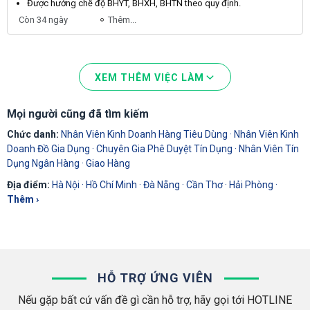
Được hưởng chế độ
BHYT
,
BHXH
,
BHTN
theo quy định.
Còn 34 ngày
Thêm...
XEM THÊM VIỆC LÀM
Mọi người cũng đã tìm kiếm
Chức danh:
Nhân Viên Kinh Doanh Hàng Tiêu Dùng
·
Nhân Viên Kinh
Doanh Đồ Gia Dụng
·
Chuyên Gia Phê Duyệt Tín Dụng
·
Nhân Viên Tín
Dụng Ngân Hàng
·
Giao Hàng
Địa điểm:
Hà Nội
·
Hồ Chí Minh
·
Đà Nẵng
·
Cần Thơ
·
Hải Phòng
·
Thêm ›
HỖ TRỢ ỨNG VIÊN
Nếu gặp bất cứ vấn đề gì cần hỗ trợ, hãy gọi tới HOTLINE