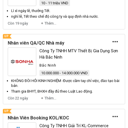
10 - 11 triệu VND
Lì xì ngày lễ, thưởng
Tết
.
nghỉ lễ,
Tết
theo chế độ công ty và quy định nhà nước.
Còn 19 ngày
Thêm...
UP
Nhân viên QA/QC Nhà máy
Công Ty TNHH MTV Thiết Bị Gia Dụng Sơn
Hà Bắc Ninh
Bắc Ninh
10.000.000 - 14.000.000 VND
KHÔNG
ĐÒI
HỎI
KINH
NGHIỆM
-
Được
cầm tay chỉ việc, đào tạo bài
bản.
Tham gia
BHYT
,
BHXH
đầy đủ theo
Luật
Lao
động.
Còn 22 ngày
Thêm...
UP
Nhân Viên Booking KOL/KOC
Công Ty TNHH Giải Trí KL-Commerce