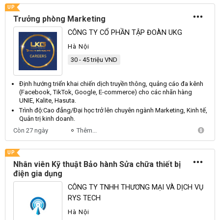
UP
Trưởng phòng Marketing
CÔNG TY CỔ PHẦN TẬP ĐOÀN UKG
Hà Nội
30 - 45 triệu VND
Định hướng triển khai chiến dịch truyền thông, quảng cáo đa kênh
(
Facebook
,
TikTok
,
Google
,
E
-commerce) cho các nhãn hàng
UNIE
,
Kalite
,
Hasuta
.
Trình độ:
Cao
đẳng/
Đại
học trở lên chuyên ngành
Marketing
,
Kinh
tế,
Quản
trị kinh doanh.
Còn 27 ngày
Thêm...
UP
Nhân viên Kỹ thuật Bảo hành Sửa chữa thiết bị
điện gia dụng
CÔNG TY TNHH THƯƠNG MẠI VÀ DỊCH VỤ
RYS TECH
Hà Nội