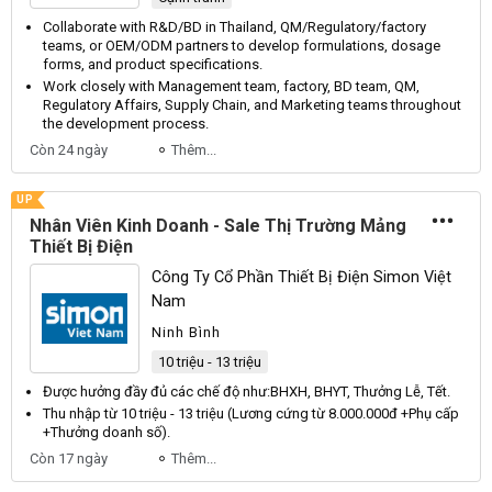
Collaborate with
R
&
D
/
BD
in
Thailand
,
QM
/
Regulatory
/factory
teams, or
OEM
/
ODM
partners to develop formulations, dosage
forms, and product specifications.
Work closely with
Management
team, factory,
BD
team,
QM
,
Regulatory
Affairs
,
Supply
Chain
, and
Marketing
teams throughout
the development process.
Còn 24 ngày
Thêm...
UP
Nhân Viên Kinh Doanh - Sale Thị Trường Mảng
Thiết Bị Điện
Công Ty Cổ Phần Thiết Bị Điện Simon Việt
Nam
Ninh Bình
10 triệu - 13 triệu
Được hưởng đầy đủ các chế độ như:
BHXH
,
BHYT
,
Thưởng
Lễ
,
Tết
.
Thu nhập từ 10 triệu - 13 triệu (
Lương
cứng từ 8.000.000đ +
Phụ
cấp
+
Thưởng
doanh số).
Còn 17 ngày
Thêm...