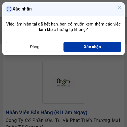
Xác nhận
Việc làm hiện tại đã hết hạn, bạn có muốn xem thêm các việc
làm khác tương tự không?
TÌM VIỆC
Đóng
Xác nhận
Nhân Viên Bán Hàng
(Đi Làm Ngay)
Công Ty Cổ Phần Đầu Tư Và Phát Triển Thương Mại