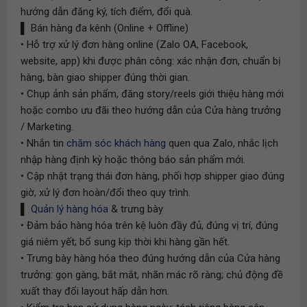
hướng dẫn đăng ký, tích điểm, đổi quà.
▌ Bán hàng đa kênh (Online + Offline)
• Hỗ trợ xử lý đơn hàng online (Zalo OA, Facebook,
website, app) khi được phân công: xác nhận đơn, chuẩn bị
hàng, bàn giao shipper đúng thời gian.
• Chụp ảnh sản phẩm, đăng story/reels giới thiệu hàng mới
hoặc combo ưu đãi theo hướng dẫn của Cửa hàng trưởng
/ Marketing.
• Nhắn tin
chăm sóc khách hàng
quen qua Zalo, nhắc lịch
nhập hàng định kỳ hoặc thông báo sản phẩm mới.
• Cập nhật trạng thái đơn hàng, phối hợp shipper giao đúng
giờ, xử lý đơn hoàn/đổi theo quy trình.
▌
Quản lý hàng hóa
& trưng bày
• Đảm bảo hàng hóa trên kệ luôn đầy đủ, đúng vị trí, đúng
giá niêm yết; bổ sung kịp thời khi hàng gần hết.
• Trưng bày hàng hóa theo đúng hướng dẫn của Cửa hàng
trưởng: gọn gàng, bắt mắt, nhãn mác rõ ràng; chủ động đề
xuất thay đổi layout hấp dẫn hơn.