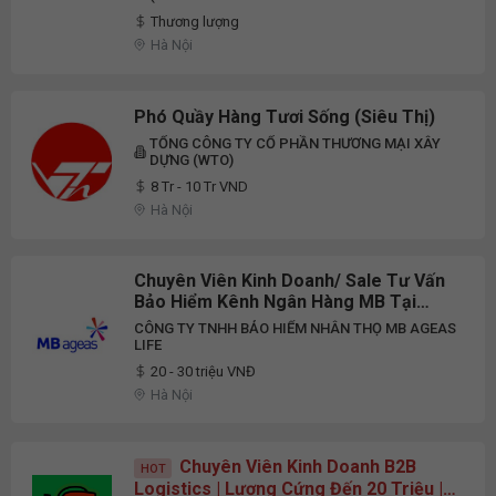
CO., LTD)
Thương lượng
Hà Nội
Phó Quầy Hàng Tươi Sống (Siêu Thị)
TỔNG CÔNG TY CỔ PHẦN THƯƠNG MẠI XÂY
DỰNG (WTO)
8 Tr - 10 Tr VND
Hà Nội
Chuyên Viên Kinh Doanh/ Sale Tư Vấn
Bảo Hiểm Kênh Ngân Hàng MB Tại
Thường Tín - Hà Nội - Nghỉ T7, Chủ
CÔNG TY TNHH BẢO HIỂM NHÂN THỌ MB AGEAS
Nhật)
LIFE
20 - 30 triệu VNĐ
Hà Nội
Chuyên Viên Kinh Doanh B2B
HOT
Logistics | Lương Cứng Đến 20 Triệu |