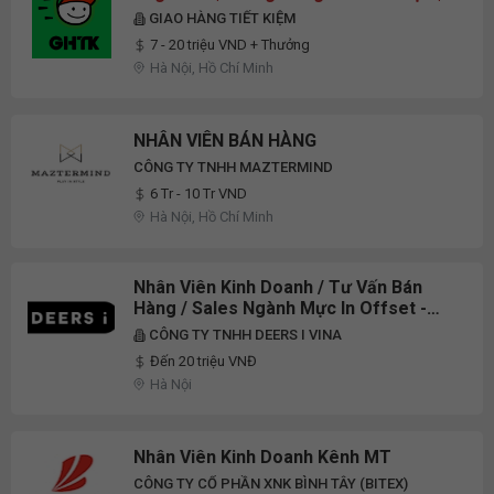
Tối Thiểu 1 Năm Kinh Nghiệm
GIAO HÀNG TIẾT KIỆM
7 - 20 triệu VND + Thưởng
Hà Nội, Hồ Chí Minh
NHÂN VIÊN BÁN HÀNG
CÔNG TY TNHH MAZTERMIND
6 Tr - 10 Tr VND
Hà Nội, Hồ Chí Minh
Nhân Viên Kinh Doanh / Tư Vấn Bán
Hàng / Sales Ngành Mực In Offset -
Thu Nhập Upto 20 Triệu / Tháng - Làm
CÔNG TY TNHH DEERS I VINA
Việc Tại Hà Nội
Đến 20 triệu VNĐ
Hà Nội
Nhân Viên Kinh Doanh Kênh MT
CÔNG TY CỔ PHẦN XNK BÌNH TÂY (BITEX)