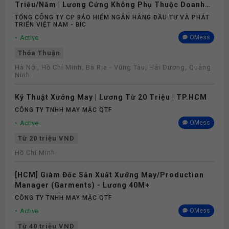
Triệu/Năm | Lương Cứng Không Phụ Thuộc Doanh
Số
TỔNG CÔNG TY CP BẢO HIỂM NGÂN HÀNG ĐẦU TƯ VÀ PHÁT
TRIỂN VIỆT NAM - BIC
Active
OMess
Thỏa Thuận
Hà Nội, Hồ Chí Minh, Bà Rịa - Vũng Tàu, Hải Dương, Quảng
Ninh
Kỹ Thuật Xưởng May | Lương Từ 20 Triệu | TP.HCM
CÔNG TY TNHH MAY MẶC QTF
Active
OMess
Từ 20 triệu VND
Hồ Chí Minh
[HCM] Giám Đốc Sản Xuất Xưởng May/Production
Manager (Garments) - Lương 40M+
CÔNG TY TNHH MAY MẶC QTF
Active
OMess
Từ 40 triệu VND