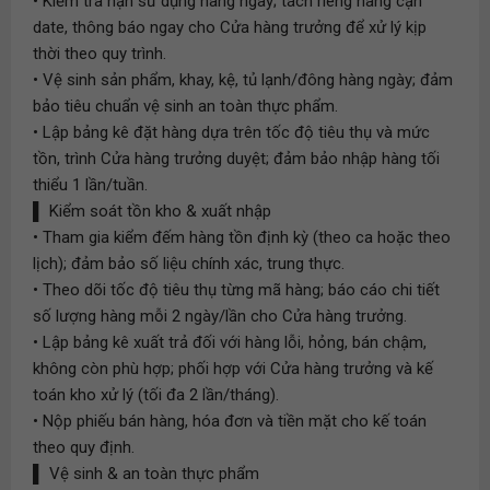
• Kiểm tra hạn sử dụng hàng ngày; tách riêng hàng cận
date, thông báo ngay cho Cửa hàng trưởng để xử lý kịp
thời theo quy trình.
• Vệ sinh sản phẩm, khay, kệ, tủ lạnh/đông hàng ngày; đảm
bảo tiêu chuẩn vệ sinh an toàn thực phẩm.
• Lập bảng kê đặt hàng dựa trên tốc độ tiêu thụ và mức
tồn, trình Cửa hàng trưởng duyệt; đảm bảo nhập hàng tối
thiểu 1 lần/tuần.
▌ Kiểm soát tồn kho & xuất nhập
• Tham gia kiểm đếm hàng tồn định kỳ (theo ca hoặc theo
lịch); đảm bảo số liệu chính xác, trung thực.
• Theo dõi tốc độ tiêu thụ từng mã hàng; báo cáo chi tiết
số lượng hàng mỗi 2 ngày/lần cho Cửa hàng trưởng.
• Lập bảng kê xuất trả đối với hàng lỗi, hỏng, bán chậm,
không còn phù hợp; phối hợp với Cửa hàng trưởng và kế
toán kho xử lý (tối đa 2 lần/tháng).
• Nộp phiếu bán hàng, hóa đơn và tiền mặt cho kế toán
theo quy định.
▌ Vệ sinh & an toàn thực phẩm