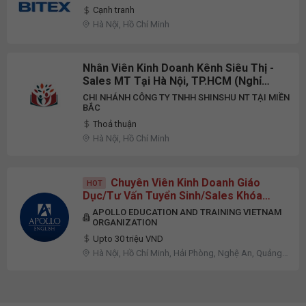
Cạnh tranh
Hà Nội, Hồ Chí Minh
Nhân Viên Kinh Doanh Kênh Siêu Thị -
Sales MT Tại Hà Nội, TP.HCM (Nghỉ
Thứ 7 + Chủ Nhật)
CHI NHÁNH CÔNG TY TNHH SHINSHU NT TẠI MIỀN
BẮC
Thoả thuận
Hà Nội, Hồ Chí Minh
Chuyên Viên Kinh Doanh Giáo
HOT
Dục/Tư Vấn Tuyển Sinh/Sales Khóa
Học - Data Sẵn | Thu Nhập Upto 30M
APOLLO EDUCATION AND TRAINING VIETNAM
ORGANIZATION
Upto 30 triệu VND
Hà Nội, Hồ Chí Minh, Hải Phòng, Nghệ An, Quảng
Ninh