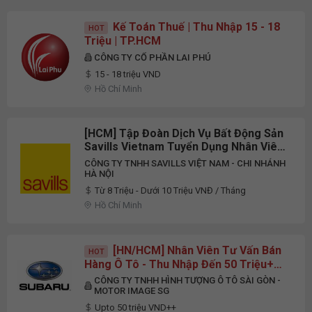
Kế Toán Thuế | Thu Nhập 15 - 18
HOT
Triệu | TP.HCM
CÔNG TY CỔ PHẦN LAI PHÚ
15 - 18 triệu VND
Hồ Chí Minh
[HCM] Tập Đoàn Dịch Vụ Bất Động Sản
Savills Vietnam Tuyển Dụng Nhân Viên
Chăm Sóc Khách Hàng Full-Time 2026
CÔNG TY TNHH SAVILLS VIỆT NAM - CHI NHÁNH
HÀ NỘI
Từ 8 Triệu - Dưới 10 Triệu VNĐ / Tháng
Hồ Chí Minh
[HN/HCM] Nhân Viên Tư Vấn Bán
HOT
Hàng Ô Tô - Thu Nhập Đến 50 Triệu++,
Thử Việc 100% Lương
CÔNG TY TNHH HÌNH TƯỢNG Ô TÔ SÀI GÒN -
MOTOR IMAGE SG
Upto 50 triệu VND++