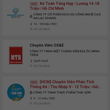
Kế Toán Tổng Hợp | Lương 14-18
HOT
Triệu | Hồ Chí Minh
CÔNG TY CỔ PHẦN DỊCH VỤ CÔNG NGHỆ CAO
AN LẠC KHANG
14 - 18 triệu VND
Hồ Chí Minh
Chuyên Viên OS&E
CÔNG TY TNHH MỘT THÀNH VIÊN ĐỊA ỐC MINH
TRẦN
Cạnh tranh
Hồ Chí Minh
[HCM] Chuyên Viên Phân Tích
HOT
Thống Kê | Thu Nhập 9 - 12 Triệu | Giờ
Hành Chính
CÔNG TY TNHH THỰC PHẨM THÁI SƠN
9 - 12 triệu VND
Hồ Chí Minh