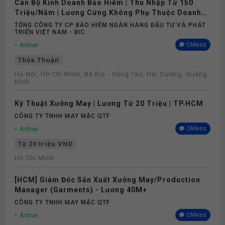
Cán Bộ Kinh Doanh Bảo Hiểm | Thu Nhập Từ 150
Triệu/Năm | Lương Cứng Không Phụ Thuộc Doanh
Số
TỔNG CÔNG TY CP BẢO HIỂM NGÂN HÀNG ĐẦU TƯ VÀ PHÁT
TRIỂN VIỆT NAM - BIC
Active
OMess
Thỏa Thuận
Hà Nội, Hồ Chí Minh, Bà Rịa - Vũng Tàu, Hải Dương, Quảng
Ninh
Kỹ Thuật Xưởng May | Lương Từ 20 Triệu | TP.HCM
CÔNG TY TNHH MAY MẶC QTF
Active
OMess
Từ 20 triệu VND
Hồ Chí Minh
[HCM] Giám Đốc Sản Xuất Xưởng May/Production
Manager (Garments) - Lương 40M+
CÔNG TY TNHH MAY MẶC QTF
Active
OMess