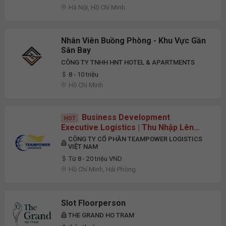
Hà Nội, Hồ Chí Minh
Nhân Viên Buồng Phòng - Khu Vực Gần
Sân Bay
CÔNG TY TNHH HNT HOTEL & APARTMENTS
8 - 10 triệu
Hồ Chí Minh
Business Development
HOT
Executive Logistics | Thu Nhập Lên
Đến 20 Triệu | Nhận Fresher
CÔNG TY CỔ PHẦN TEAMPOWER LOGISTICS
VIỆT NAM
Từ 8 - 20 triệu VND
Hồ Chí Minh, Hải Phòng
Slot Floorperson
THE GRAND HO TRAM