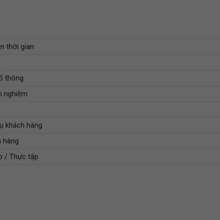
n thời gian
ổ thông
nh nghiệm
vụ khách hàng
h hàng
p / Thực tập