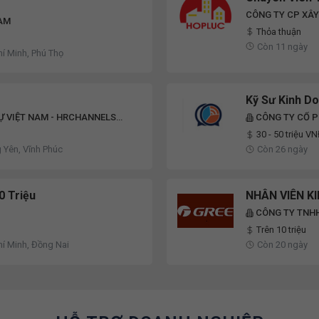
CÔNG TY CP XÂ
NAM
Thỏa thuận
Còn 11 ngày
hí Minh, Phú Thọ
Kỹ Sư Kinh D
Ự VIỆT NAM - HRCHANNELS
CÔNG TY CỔ P
30 - 50 triệu V
 Yên, Vĩnh Phúc
Còn 26 ngày
0 Triệu
NHÂN VIÊN K
CÔNG TY TNHH
Trên 10 triệu
hí Minh, Đồng Nai
Còn 20 ngày