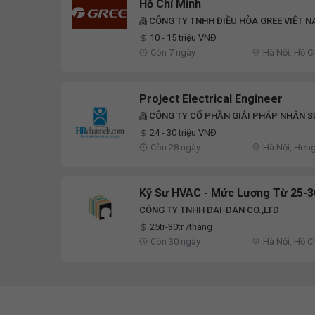
Hồ Chí Minh
CÔNG TY TNHH ĐIỀU HÒA GREE VIỆT 
10 - 15 triệu VNĐ
Còn 7 ngày
Hà Nội, Hồ C
Project Electrical Engineer
CÔNG TY CỔ PHẦN GIẢI PHÁP NHÂN S
GROUP
24 - 30 triệu VNĐ
Còn 28 ngày
Hà Nội, Hưng
Kỹ Sư HVAC - Mức Lương Từ 25-3
CÔNG TY TNHH DAI-DAN CO.,LTD
25tr-30tr /tháng
Còn 30 ngày
Hà Nội, Hồ C