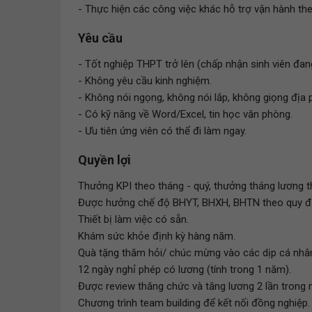
- Thực hiện các công việc khác hỗ trợ vận hành the
Yêu cầu
- Tốt nghiệp THPT trở lên (chấp nhận sinh viên đan
- Không yêu cầu kinh nghiệm.
- Không nói ngọng, không nói lắp, không giọng địa
- Có kỹ năng về Word/Excel, tin học văn phòng.
- Ưu tiên ứng viên có thể đi làm ngay.
Quyền lợi
Thưởng KPI theo tháng - quý, thưởng tháng lương t
Được hưởng chế độ BHYT, BHXH, BHTN theo quy địn
Thiết bị làm việc có sẵn.
Khám sức khỏe định kỳ hàng năm.
Quà tặng thăm hỏi/ chúc mừng vào các dịp cá nhân: s
12 ngày nghỉ phép có lương (tính trong 1 năm).
Được review thăng chức và tăng lương 2 lần trong 
Chương trình team building để kết nối đồng nghiệp.