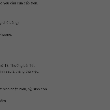
o yêu cầu của cấp trên.
g chờ bằng).
 phương.
hứ 13. Thưởng Lễ, Tết.
h sau 2 tháng thử việc.
inh nhật, hiếu, hỷ, sinh con...
năm.