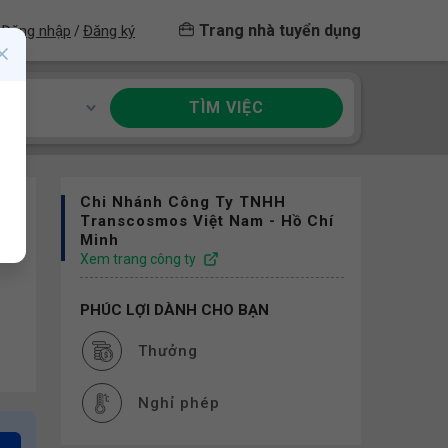
Trang nhà tuyển dụng
Đăng nhập
Đăng ký
/
TÌM VIỆC
ề
Chi Nhánh Công Ty TNHH
Transcosmos Việt Nam - Hồ Chí
Minh
Xem trang công ty
PHÚC LỢI DÀNH CHO BẠN
Thưởng
Nghỉ phép