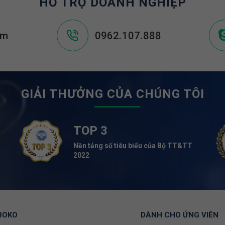
HỖ TRỢ DOANH NGHIỆP
om
0962.107.888
GIẢI THƯỞNG CỦA CHÚNG TÔI
TOP 3
Nền tảng số tiêu biểu của Bộ TT&TT
2022
BOKO
DÀNH CHO ỨNG VIÊN