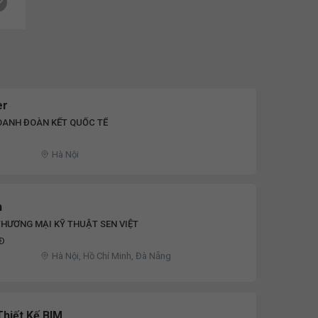
er
OANH ĐOÀN KẾT QUỐC TẾ
Hà Nội
h
HƯƠNG MẠI KỸ THUẬT SEN VIỆT
NĐ
Hà Nội, Hồ Chí Minh, Đà Nẵng
Thiết Kế BIM