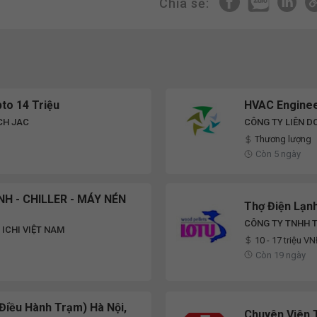
Chia sẻ:
to 14 Triệu
HVAC Engine
CH JAC
CÔNG TY LIÊN D
Thương lượng
Còn 5 ngày
H - CHILLER - MÁY NÉN
Thợ Điện Lạn
CÔNG TY TNHH T
 ICHI VIỆT NAM
10 - 17 triệu V
Còn 19 ngày
Điều Hành Trạm) Hà Nội,
Chuyên Viên 