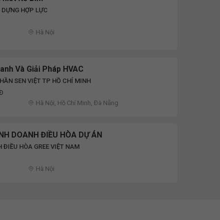
Y DỰNG HỢP LỰC
Hà Nội
oanh Và Giải Pháp HVAC
HẦN SEN VIỆT TP HỒ CHÍ MINH
NĐ
Hà Nội, Hồ Chí Minh, Đà Nẵng
INH DOANH ĐIỀU HÒA DỰ ÁN
 ĐIỀU HÒA GREE VIỆT NAM
Hà Nội