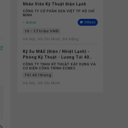
Nhân Viên Kỹ Thuật Điện Lạnh
CÔNG TY CỔ PHẦN SEN VIỆT TP HỒ CHÍ
MINH
Active
OMess
10 - 17 triệu VNĐ
Hà Nội, Hồ Chí Minh, Đà Nẵng
Kỹ Sư M&E (Điện / Nhiệt Lạnh) -
Phòng Kỹ Thuật - Lương Tới 40
Triệu
CÔNG TY TNHH KỸ THUẬT XÂY DỰNG VÀ
CƠ ĐIỆN CÔNG TRÌNH ECMEC
Tới 40 /tháng
Hà Nội, Hồ Chí Minh