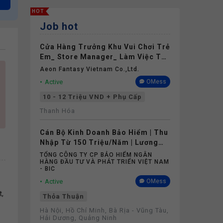
HOT
Job hot
Cửa Hàng Trưởng Khu Vui Chơi Trẻ
Em_ Store Manager_ Làm Việc Tại
Aeon Mall Thanh Hóa
Aeon Fantasy Vietnam Co.,ltd.
Active
OMess
10 - 12 Triệu VND + Phụ Cấp
Thanh Hóa
Cán Bộ Kinh Doanh Bảo Hiểm | Thu
Nhập Từ 150 Triệu/Năm | Lương
Cứng Không Phụ Thuộc Doanh Số
TỔNG CÔNG TY CP BẢO HIỂM NGÂN
HÀNG ĐẦU TƯ VÀ PHÁT TRIỂN VIỆT NAM
- BIC
Active
OMess
t,
Thỏa Thuận
Hà Nội, Hồ Chí Minh, Bà Rịa - Vũng Tàu,
Hải Dương, Quảng Ninh