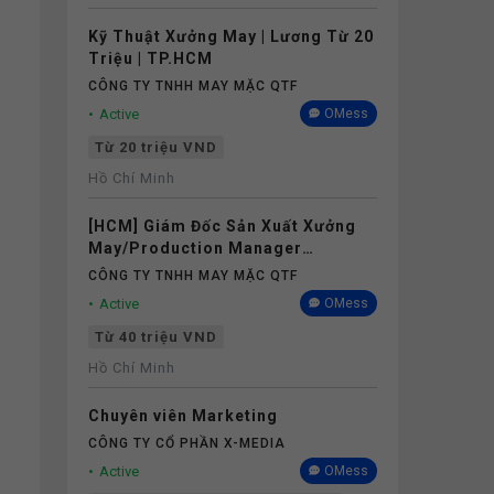
Kỹ Thuật Xưởng May | Lương Từ 20
Triệu | TP.HCM
CÔNG TY TNHH MAY MẶC QTF
Active
OMess
Từ 20 triệu VND
Hồ Chí Minh
[HCM] Giám Đốc Sản Xuất Xưởng
May/Production Manager
(Garments) - Lương 40M+
CÔNG TY TNHH MAY MẶC QTF
Active
OMess
Từ 40 triệu VND
Hồ Chí Minh
Chuyên viên Marketing
CÔNG TY CỔ PHẦN X-MEDIA
Active
OMess