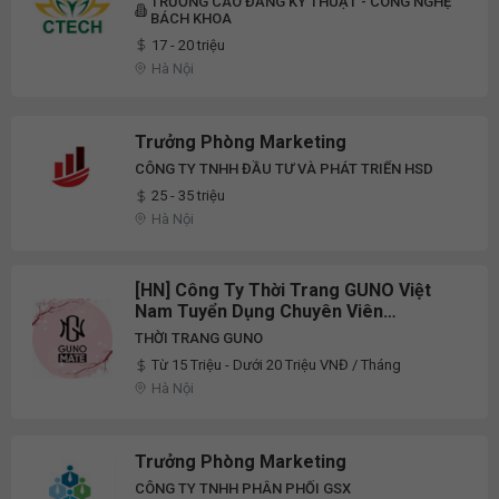
TRƯỜNG CAO ĐẲNG KỸ THUẬT - CÔNG NGHỆ
BÁCH KHOA
17 - 20 triệu
Hà Nội
Trưởng Phòng Marketing
CÔNG TY TNHH ĐẦU TƯ VÀ PHÁT TRIỂN HSD
25 - 35 triệu
Hà Nội
[HN] Công Ty Thời Trang GUNO Việt
Nam Tuyển Dụng Chuyên Viên
Facebook Ads/Tiktok Ads/Quay Dựng
THỜI TRANG GUNO
Video Ngắn/Booking
Từ 15 Triệu - Dưới 20 Triệu VNĐ / Tháng
KOL/KOC/Content Creator/Facebook
Hà Nội
Content/Stylist, Quản Lý Sản Xuất
Ngành Thời Trang F
Trưởng Phòng Marketing
CÔNG TY TNHH PHÂN PHỐI GSX