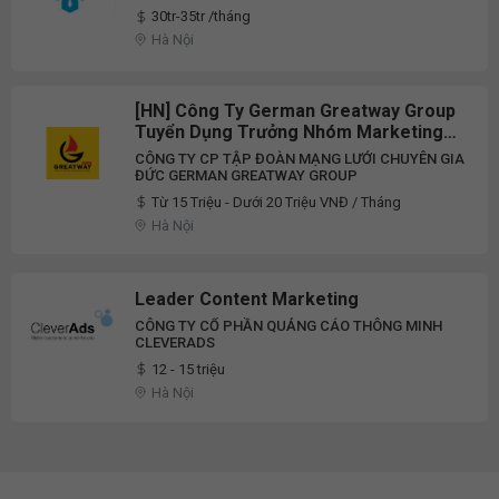
30tr-35tr /tháng
Hà Nội
[HN] Công Ty German Greatway Group
Tuyển Dụng Trưởng Nhóm Marketing
Full-Time 2026
CÔNG TY CP TẬP ĐOÀN MẠNG LƯỚI CHUYÊN GIA
ĐỨC GERMAN GREATWAY GROUP
Từ 15 Triệu - Dưới 20 Triệu VNĐ / Tháng
Hà Nội
Leader Content Marketing
CÔNG TY CỔ PHẦN QUẢNG CÁO THÔNG MINH
CLEVERADS
12 - 15 triệu
Hà Nội