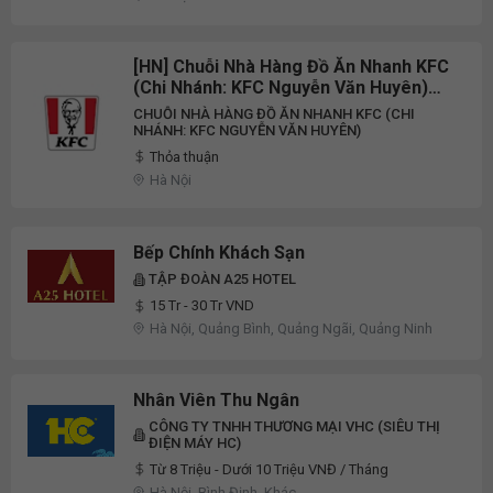
[HN] Chuỗi Nhà Hàng Đồ Ăn Nhanh KFC
(Chi Nhánh: KFC Nguyễn Văn Huyên)
Tuyển Dụng Nhân Viên Nhà Hàng Part-
CHUỖI NHÀ HÀNG ĐỒ ĂN NHANH KFC (CHI
Time 2026
NHÁNH: KFC NGUYỄN VĂN HUYÊN)
Thỏa thuận
Hà Nội
Bếp Chính Khách Sạn
TẬP ĐOÀN A25 HOTEL
15 Tr - 30 Tr VND
Hà Nội, Quảng Bình, Quảng Ngãi, Quảng Ninh
Nhân Viên Thu Ngân
CÔNG TY TNHH THƯƠNG MẠI VHC (SIÊU THỊ
ĐIỆN MÁY HC)
Từ 8 Triệu - Dưới 10 Triệu VNĐ / Tháng
Hà Nội, Bình Định, Khác