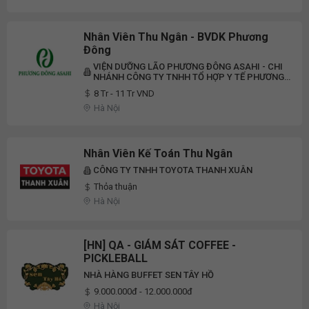
Nhân Viên Thu Ngân - BVDK Phương
Đông
VIỆN DƯỠNG LÃO PHƯƠNG ĐÔNG ASAHI - CHI
NHÁNH CÔNG TY TNHH TỔ HỢP Y TẾ PHƯƠNG
ĐÔNG
8 Tr - 11 Tr VND
Hà Nội
Nhân Viên Kế Toán Thu Ngân
CÔNG TY TNHH TOYOTA THANH XUÂN
Thỏa thuận
Hà Nội
[HN] QA - GIÁM SÁT COFFEE -
PICKLEBALL
NHÀ HÀNG BUFFET SEN TÂY HỒ
9.000.000đ - 12.000.000đ
Hà Nội