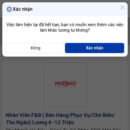
Xác nhận
Việc làm hiện tại đã hết hạn, bạn có muốn xem thêm các việc
làm khác tương tự không?
TÌM VIỆC
Đóng
Xác nhận
Nhân Viên F&B
( Bán Hàng/Phục Vụ/Chế Biến/
Thu Ngân) Lương 6 -12 Triệu