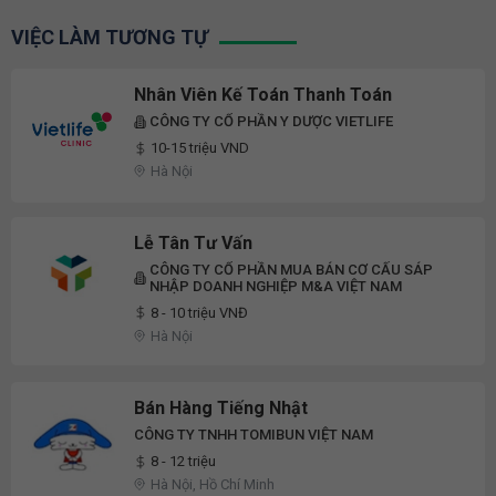
VIỆC LÀM TƯƠNG TỰ
Nhân Viên Kế Toán Thanh Toán
CÔNG TY CỔ PHẦN Y DƯỢC VIETLIFE
10-15 triệu VND
Hà Nội
Lễ Tân Tư Vấn
CÔNG TY CỔ PHẦN MUA BÁN CƠ CẤU SÁP
NHẬP DOANH NGHIỆP M&A VIỆT NAM
8 - 10 triệu VNĐ
Hà Nội
Bán Hàng Tiếng Nhật
CÔNG TY TNHH TOMIBUN VIỆT NAM
8 - 12 triệu
Hà Nội, Hồ Chí Minh