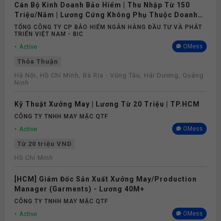
Cán Bộ Kinh Doanh Bảo Hiểm | Thu Nhập Từ 150
Triệu/Năm | Lương Cứng Không Phụ Thuộc Doanh
Số
TỔNG CÔNG TY CP BẢO HIỂM NGÂN HÀNG ĐẦU TƯ VÀ PHÁT
TRIỂN VIỆT NAM - BIC
Active
OMess
Thỏa Thuận
Hà Nội, Hồ Chí Minh, Bà Rịa - Vũng Tàu, Hải Dương, Quảng
Ninh
Kỹ Thuật Xưởng May | Lương Từ 20 Triệu | TP.HCM
CÔNG TY TNHH MAY MẶC QTF
Active
OMess
Từ 20 triệu VND
Hồ Chí Minh
[HCM] Giám Đốc Sản Xuất Xưởng May/Production
Manager (Garments) - Lương 40M+
CÔNG TY TNHH MAY MẶC QTF
Active
OMess