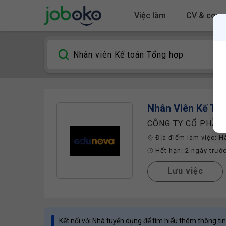
Việc làm
CV & cover
Nhân Viên Kế To
CÔNG TY CỔ PHẦN
Địa điểm làm việc:
H
Hết hạn:
2 ngày trướ
Lưu việc
Kết nối với Nhà tuyển dụng để tìm hiểu thêm thông tin