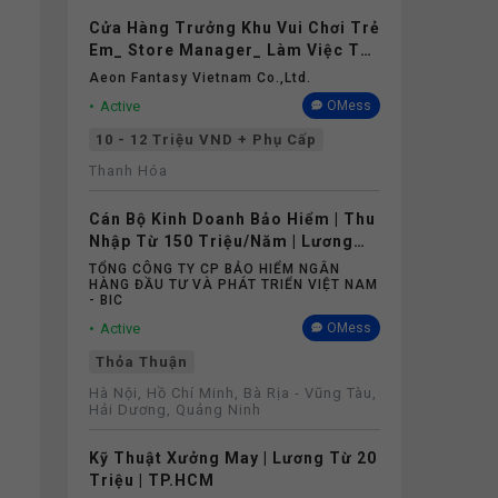
Cửa Hàng Trưởng Khu Vui Chơi Trẻ
Em_ Store Manager_ Làm Việc Tại
Aeon Mall Thanh Hóa
Aeon Fantasy Vietnam Co.,ltd.
Active
OMess
10 - 12 Triệu VND + Phụ Cấp
Thanh Hóa
Cán Bộ Kinh Doanh Bảo Hiểm | Thu
Nhập Từ 150 Triệu/Năm | Lương
Cứng Không Phụ Thuộc Doanh Số
TỔNG CÔNG TY CP BẢO HIỂM NGÂN
HÀNG ĐẦU TƯ VÀ PHÁT TRIỂN VIỆT NAM
- BIC
Active
OMess
Thỏa Thuận
Hà Nội, Hồ Chí Minh, Bà Rịa - Vũng Tàu,
Hải Dương, Quảng Ninh
Kỹ Thuật Xưởng May | Lương Từ 20
Triệu | TP.HCM