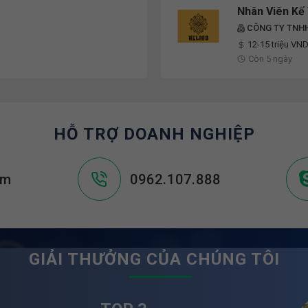
Nhân Viên Kế
CÔNG TY TNHH
12-15 triệu VN
Còn 5 ngày
HỖ TRỢ DOANH NGHIỆP
om
0962.107.888
GIẢI THƯỞNG CỦA CHÚNG TÔI