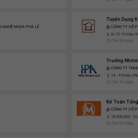
Tuyển Dụng K
G NGHỆ NHỰA PHA LÊ
CÔNG TY CỔ 
từ 12-16 triệu 
Còn 24 ngày
Trưởng Nhóm
CÔNG TY TNHH
14 - 19 triệu V
Còn 12 ngày
Kế Toán Tổng
CÔNG TY CỔ P
18.000.000 - 2
Còn 25 ngày