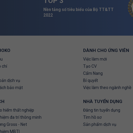
TOP 3
Nền tảng số tiêu biểu của Bộ TT&TT
2022
BOKO
DÀNH CHO ỨNG VIÊN
ệu
Việc làm mới
 chí
Tạo CV
Cẩm Nang
oản dịch vụ
Bí quyết
sách bảo mật
Việc làm theo ngành nghề
CH
NHÀ TUYỂN DỤNG
o hiểm thất nghiệp
Đăng tin tuyển dụng
hiệm đa trí thông minh
Tìm hồ sơ
ơng Gross - Net
Sản phẩm dịch vụ
ghiệm MBTI