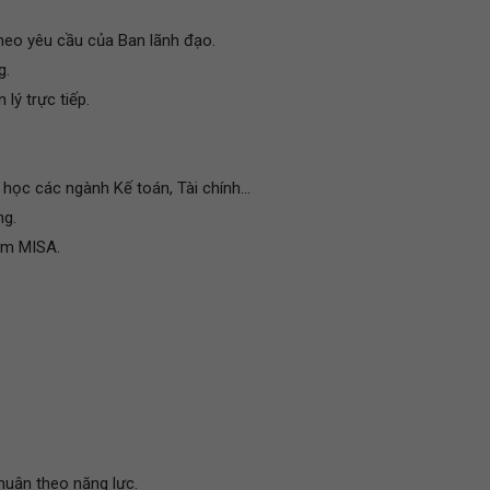
theo yêu cầu của Ban lãnh đạo.
g.
lý trực tiếp.
học các ngành Kế toán, Tài chính...
ng.
ềm MISA.
huận theo năng lực.