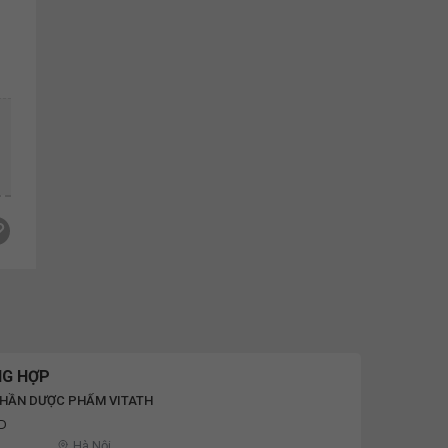
u
NG HỢP
PHẦN DƯỢC PHẨM VITATH
ND
Hà Nội