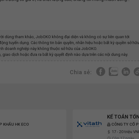
ời dùng tham khảo, JobOKO không đại diện và không có sự liên quan tới
động tuyển dụng. Các thông tin bản quyền, nhãn hiệu hoặc bất kỳ quyền sở hữ
h ảnh doanh nghiệp này không thuộc sở hữu của JobOKO.
, giao dịch hoặc đưa ra bất kỳ quyết định nào dựa trên các nội dung này.
Chia sẻ:
KẾ TOÁN TỔ
P KHẨU HK ECO
CÔNG TY CỔ 
17 - 20 triệu V
Còn 17 ngày