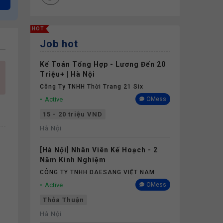
HOT
Job hot
Kế Toán Tổng Hợp - Lương Đến 20
Triệu+ | Hà Nội
Công Ty TNHH Thời Trang 21 Six
Active
OMess
15 - 20 triệu VND
Hà Nội
[Hà Nội] Nhân Viên Kế Hoạch - 2
Năm Kinh Nghiệm
CÔNG TY TNHH DAESANG VIỆT NAM
Active
OMess
Thỏa Thuận
Hà Nội