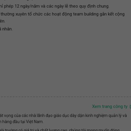
ỉ phép 12 ngày/năm và các ngày lễ theo quy định chung.
, thường xuyên tổ chức các hoạt động team building gắn kết cộng
ên.
á nhân.
Xem trang công ty
át vọng của các nhà lãnh đạo giáo dục dày dặn kinh nghiệm quản lý và
n hàng đầu tại Việt Nam.
i trường có giá trị và chất lượng cao, chúng tôi mong muốn đóng...