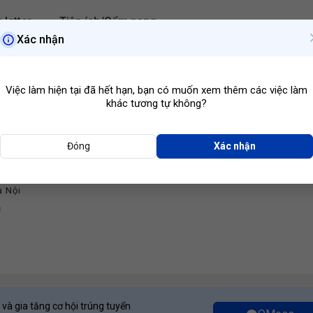
 letter
Tiện ích/Cẩm nang
Xác nhận
Hà Nội
Ngành ngh
Việc làm hiện tại đã hết hạn, bạn có muốn xem thêm các việc làm
khác tương tự không?
Đóng
Xác nhận
án Tổng Hợp
 EDUNOVA
à Nội
c
 và gia tăng cơ hội trúng tuyển