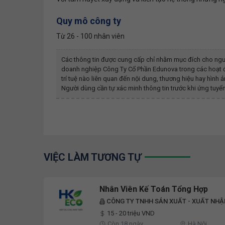
Quy mô công ty
Từ 26 - 100 nhân viên
Các thông tin được cung cấp chỉ nhằm mục đích cho ngư
doanh nghiệp
Công Ty Cổ Phần Edunova
trong các hoạt 
trí tuệ nào liên quan đến nội dung, thương hiệu hay hìn
Người dùng cần tự xác minh thông tin trước khi ứng tuyển
VIỆC LÀM TƯƠNG TỰ
Nhân Viên Kế Toán Tổng Hợp
CÔNG TY TNHH SẢN XUẤT - XUẤT NHẬ
15 - 20 triệu VND
Còn 18 ngày
Hà Nội