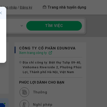
Trang nhà tuyển dụng
Đăng nhập
Đăng ký
/
TÌM VIỆC
ề
CÔNG TY CỔ PHẦN EDUNOVA
Xem trang công ty
Địa chỉ công ty: Biệt thự Tulip 09-40,
Vinhomes Riverside 2, Phường Phúc
Lợi, Thành phố Hà Nội, Việt Nam
PHÚC LỢI DÀNH CHO BẠN
Thưởng
Nghỉ phép