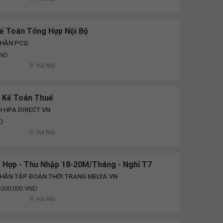
ế Toán Tổng Hợp Nội Bộ
PHẦN PCG
VND
Hà Nội
 Kế Toán Thuế
 HPA DIRECT VN
ND
Hà Nội
 Hợp - Thu Nhập 18-20M/tháng - Nghỉ T7
HẦN TẬP ĐOÀN THỜI TRANG MELYA.VN
0.000.000 VND
Hà Nội