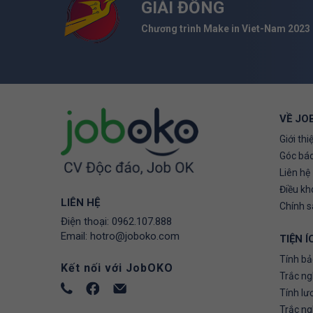
GIẢI ĐỒNG
Chương trình Make in Viet-Nam 2023
VỀ JO
Giới thi
Góc báo
Liên hệ
Điều kh
LIÊN HỆ
Chính 
Điện thoại:
0962.107.888
Email:
hotro@joboko.com
TIỆN Í
Tính bả
Kết nối với JobOKO
Trắc ng
Tính lư
Trắc n