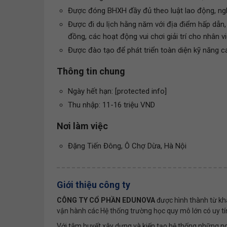
Được đóng BHXH đầy đủ theo luật lao động, ngh
Được đi du lịch hằng năm với địa điểm hấp dẫn
đồng, các hoạt động vui chơi giải trí cho nhân vi
Được đào tạo để phát triển toàn diện kỹ năng c
Thông tin chung
Ngày hết hạn: [protected info]
Thu nhập: 11-16 triệu VND
Nơi làm việc
Đặng Tiến Đông, Ô Chợ Dừa, Hà Nội
Giới thiệu công ty
CÔNG TY CỔ PHẦN EDUNOVA
được hình thành từ kh
vận hành các Hệ thống trường học quy mô lớn có uy tí
Với tâm huyết xây dựng và kiến tạo hệ thống những ngô